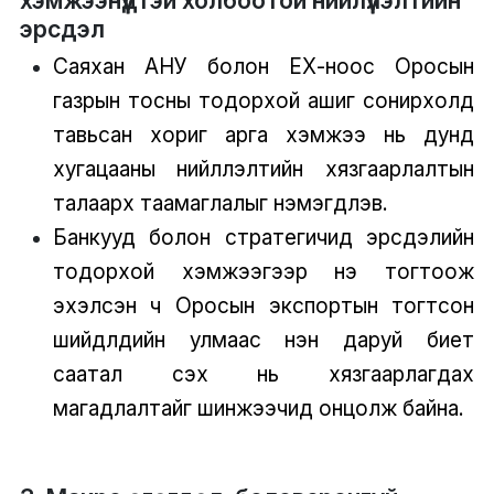
эрсдэл
Саяхан АНУ болон ЕХ-ноос Оросын
газрын тосны тодорхой ашиг сонирхолд
тавьсан хориг арга хэмжээ нь дунд
хугацааны нийлүүлэлтийн хязгаарлалтын
талаарх таамаглалыг нэмэгдүүлэв.
Банкууд болон стратегичид эрсдэлийн
тодорхой хэмжээгээр үнэ тогтоож
эхэлсэн ч Оросын экспортын тогтсон
шийдлүүдийн улмаас нэн даруй биет
саатал үүсэх нь хязгаарлагдах
магадлалтайг шинжээчид онцолж байна.