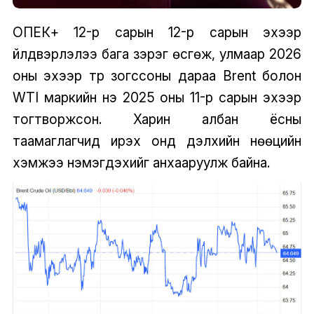
ОПЕК+ 12-р сарын 12-р сарын эхээр
үйлдвэрлэлээ бага зэрэг өсгөж, улмаар 2026
оны эхээр түр зогссоны дараа Brent болон
WTI маркийн үнэ 2025 оны 11-р сарын эхээр
тогтворжсон. Харин албан ёсны
таамаглагчид ирэх онд дэлхийн нөөцийн
хэмжээ нэмэгдэхийг анхааруулж байна.