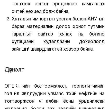
тогтоох эсвэл эрсдэлээс хамгаалах
хүчтэй нөхцөл болж байна.
Хятадын импортын урсгал болон АНУ-ын
бараа материалын долоо хоног тутмын
гаралтыг сайтар хянах нь богино
хугацааны худалдааны дохиололд
зайлшгүй шаардлагатай хэвээр байна.
Дүгнэлт
ОПЕК+-ийн болгоомжлол, геополитикийн
гол үйл явдлуудын улмаас түүхий нефтийн үнэ
тогтворжсон ч албан ёсны урьдчилсан
мэдээчид болон зах зээлийн шинжээчид