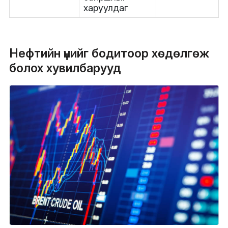
харуулдаг
Нефтийн үнийг бодитоор хөдөлгөж
болох хувилбарууд