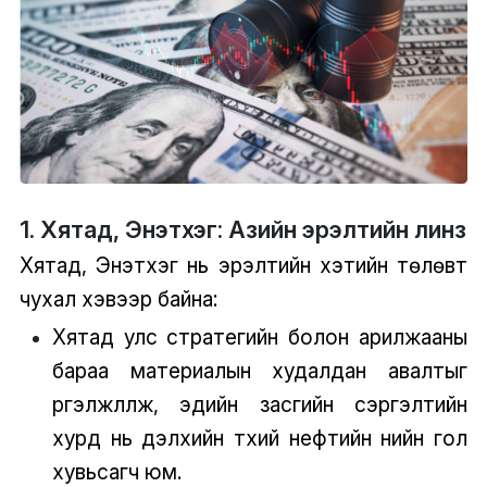
1. Хятад, Энэтхэг: Азийн эрэлтийн линз
Хятад, Энэтхэг нь эрэлтийн хэтийн төлөвт
чухал хэвээр байна:
Хятад улс стратегийн болон арилжааны
бараа материалын худалдан авалтыг
үргэлжлүүлж, эдийн засгийн сэргэлтийн
хурд нь дэлхийн түүхий нефтийн үнийн гол
хувьсагч юм.