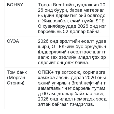
БОНБҮ
Төсөл Brent-ийн дундаж үнэ 20
26 онд буурч, бараа материал
нь үнийн дарамтыг бий болгодо
г; Жишээлбэл, сүүлийн үеийн STE
O хувилбаруудад 2026 онд нэг
баррель нь 52 доллар байна.
ОУЭА
2026 онд эрэлтийн өсөлт удаа
ширч, ОПЕК-ийн бус орнуудын
үйлдвэрлэлийн өсөлтөөс шалтг
аалж зах зээлийн илүүдэл үүсэх эр
сдэлийг онцолж байна.
Том банк
ОПЕК+ түр зогсоож, хориг арга
(Морган
хэмжээ авсны дараа 2026 оны
Стэнли)
эхний улирлын Brent нефтийн т
аамаглалыг нэг баррель тутам
д 60 ам. доллар байхаар засч,
2026 онд илүүдэл нэмэгдэх эрсд
элтэй байгааг тэмдэглэв.