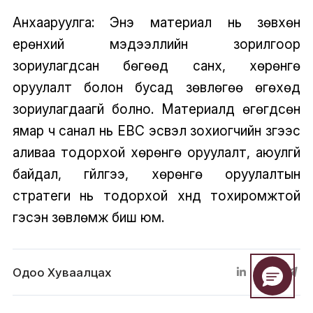
Анхааруулга: Энэ материал нь зөвхөн
ерөнхий мэдээллийн зорилгоор
зориулагдсан бөгөөд санхүү, хөрөнгө
оруулалт болон бусад зөвлөгөө өгөхөд
зориулагдаагүй болно. Материалд өгөгдсөн
ямар ч санал нь EBC эсвэл зохиогчийн зүгээс
аливаа тодорхой хөрөнгө оруулалт, аюулгүй
байдал, гүйлгээ, хөрөнгө оруулалтын
стратеги нь тодорхой хүнд тохиромжтой
гэсэн зөвлөмж биш юм.
Одоо Хуваалцах