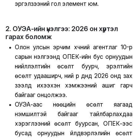
эргэлзээний гол элемент юм.
2. ОУЭА-ийн үнэлгээ: 2026 он хүртэл
гарах боломж
Олон улсын эрчим хүчний агентлаг 10-р
сарын үнэлгээнд ОПЕК-ийн бус орнуудын
нийлүүлэлтийн өсөлт буурч, эрэлтийн
өсөлт удааширч, үүний үр дүнд 2026 онд зах
зээлд ихээхэн хэмжээний ашиг гарч
байгааг онцолжээ.
ОУЭА-аас нөөцийн өсөлт яагаад
үнэмшилтэй байгааг тайлбарлахдаа
хэрэглээний өсөлт буурсан, ОПЕК-ээс
бусад орнуудын үйлдвэрлэлийн өсөлт