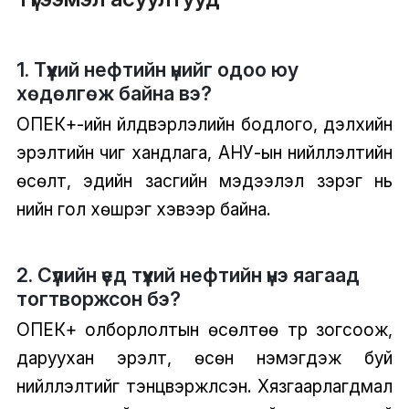
1. Түүхий нефтийн үнийг одоо юу
хөдөлгөж байна вэ?
ОПЕК+-ийн үйлдвэрлэлийн бодлого, дэлхийн
эрэлтийн чиг хандлага, АНУ-ын нийлүүлэлтийн
өсөлт, эдийн засгийн мэдээлэл зэрэг нь
үнийн гол хөшүүрэг хэвээр байна.
2. Сүүлийн үед түүхий нефтийн үнэ яагаад
тогтворжсон бэ?
ОПЕК+ олборлолтын өсөлтөө түр зогсоож,
даруухан эрэлт, өсөн нэмэгдэж буй
нийлүүлэлтийг тэнцвэржүүлсэн. Хязгаарлагдмал