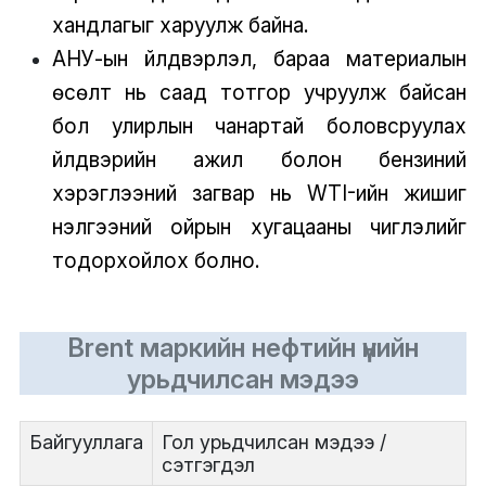
хандлагыг харуулж байна.
АНУ-ын үйлдвэрлэл, бараа материалын
өсөлт нь саад тотгор учруулж байсан
бол улирлын чанартай боловсруулах
үйлдвэрийн ажил болон бензиний
хэрэглээний загвар нь WTI-ийн жишиг
үнэлгээний ойрын хугацааны чиглэлийг
тодорхойлох болно.
Brent маркийн нефтийн үнийн
урьдчилсан мэдээ
Байгууллага
Гол урьдчилсан мэдээ /
сэтгэгдэл