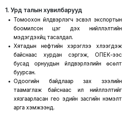
1. Урд талын хувилбарууд
Томоохон үйлдвэрлэгч эсвэл экспортын
боомилсон цэг дэх нийлүүлэлтийн
мэдэгдэхүйц тасалдал.
Хятадын нефтийн хэрэглээ хүлээгдэж
байснаас хурдан сэргэж, ОПЕК-ээс
бусад орнуудын үйлдвэрлэлийн өсөлт
буурсан.
Одоогийн байдлаар зах зээлийн
таамаглаж байснаас илүү нийлүүлэлтийг
хязгаарласан гео эдийн засгийн нэмэлт
арга хэмжээнүүд.