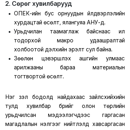
2. Сөрөг хувилбарууд
ОПЕК-ийн бус орнуудын үйлдвэрлэлийн
хурдацтай өсөлт, ялангуяа АНУ-д.
Урьдчилан таамаглаж байснаас илүү
тодорхой макро удаашралтай
холбоотой дэлхийн эрэлт сул байна.
Зөөлөн цэвэршүүлэх ашгийн улмаас
арилжааны бараа материалын
тогтвортой өсөлт.
Нэг үзэл бодолд найдахаас зайлсхийхийн
тулд хувилбар бүрийг олон төрлийн
урьдчилсан мэдээлэгчдээс гаргасан
магадлалын үнэлгээг нийтлэлд хавсаргасан