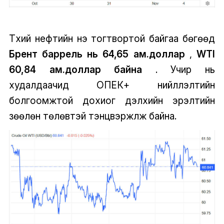
Түүхий нефтийн үнэ тогтвортой байгаа бөгөөд
Брент баррель нь 64,65 ам.доллар
,
WTI
60,84 ам.доллар байна
. Учир нь
худалдаачид ОПЕК+ нийлүүлэлтийн
болгоомжтой дохиог дэлхийн эрэлтийн
зөөлөн төлөвтэй тэнцвэржүүлж байна.