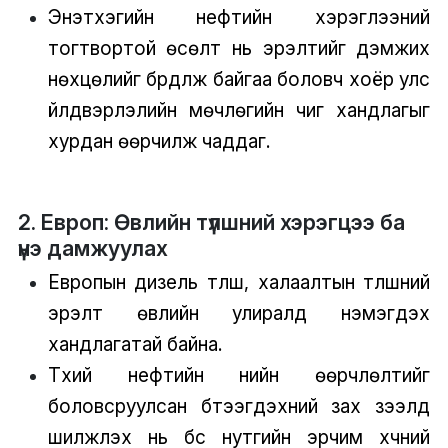
Энэтхэгийн нефтийн хэрэглээний
тогтвортой өсөлт нь эрэлтийг дэмжих
нөхцөлийг бүрдүүлж байгаа боловч хоёр улс
үйлдвэрлэлийн мөчлөгийн чиг хандлагыг
хурдан өөрчилж чаддаг.
2. Европ: Өвлийн түлшний хэрэгцээ ба
үнэ дамжуулах
Европын дизель түлш, халаалтын түлшний
эрэлт өвлийн улиралд нэмэгдэх
хандлагатай байна.
Түүхий нефтийн үнийн өөрчлөлтийг
боловсруулсан бүтээгдэхүүний зах зээлд
шилжүүлэх нь бүс нутгийн эрчим хүчний