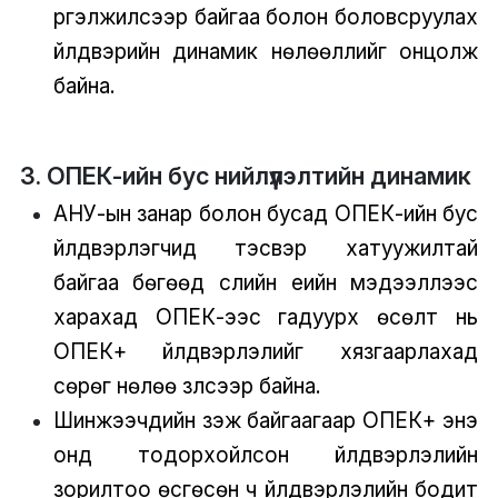
үргэлжилсээр байгаа болон боловсруулах
үйлдвэрийн динамик нөлөөллийг онцолж
байна.
3. ОПЕК-ийн бус нийлүүлэлтийн динамик
АНУ-ын занар болон бусад ОПЕК-ийн бус
үйлдвэрлэгчид тэсвэр хатуужилтай
байгаа бөгөөд сүүлийн үеийн мэдээллээс
харахад ОПЕК-ээс гадуурх өсөлт нь
ОПЕК+ үйлдвэрлэлийг хязгаарлахад
сөрөг нөлөө үзүүлсээр байна.
Шинжээчдийн үзэж байгаагаар ОПЕК+ энэ
онд тодорхойлсон үйлдвэрлэлийн
зорилтоо өсгөсөн ч үйлдвэрлэлийн бодит