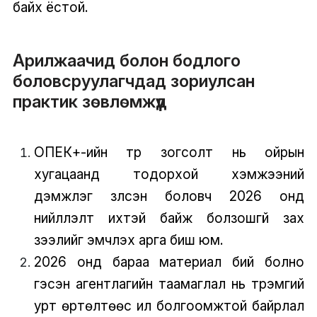
байх ёстой.
Арилжаачид болон бодлого
боловсруулагчдад зориулсан
практик зөвлөмжүүд
ОПЕК+-ийн түр зогсолт нь ойрын
хугацаанд тодорхой хэмжээний
дэмжлэг үзүүлсэн боловч 2026 онд
нийлүүлэлт ихтэй байж болзошгүй зах
зээлийг эмчлэх арга биш юм.
2026 онд бараа материал бий болно
гэсэн агентлагийн таамаглал нь түрэмгий
урт өртөлтөөс илүү болгоомжтой байрлал