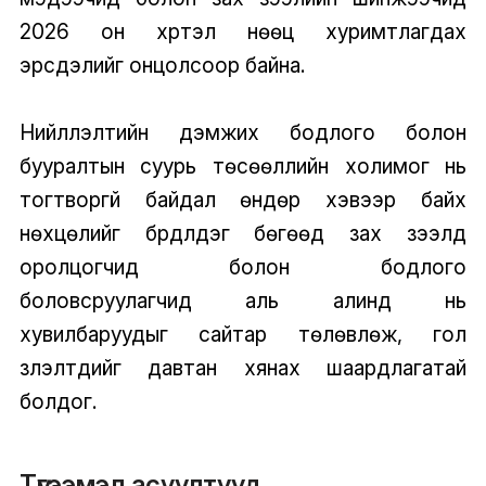
2026 он хүртэл нөөц хуримтлагдах
эрсдэлийг онцолсоор байна.
Нийлүүлэлтийн дэмжих бодлого болон
бууралтын суурь төсөөллийн холимог нь
тогтворгүй байдал өндөр хэвээр байх
нөхцөлийг бүрдүүлдэг бөгөөд зах зээлд
оролцогчид болон бодлого
боловсруулагчид аль алинд нь
хувилбаруудыг сайтар төлөвлөж, гол
үзүүлэлтүүдийг давтан хянах шаардлагатай
болдог.
Түгээмэл асуултууд