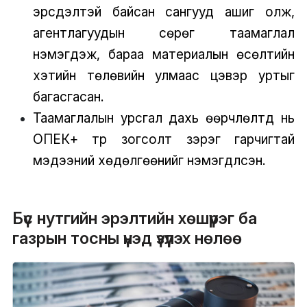
эрсдэлтэй байсан сангууд ашиг олж,
агентлагуудын сөрөг таамаглал
нэмэгдэж, бараа материалын өсөлтийн
хэтийн төлөвийн улмаас цэвэр уртыг
багасгасан.
Таамаглалын урсгал дахь өөрчлөлтүүд нь
ОПЕК+ түр зогсолт зэрэг гарчигтай
мэдээний хөдөлгөөнийг нэмэгдүүлсэн.
Бүс нутгийн эрэлтийн хөшүүрэг ба
газрын тосны үнэд үзүүлэх нөлөө