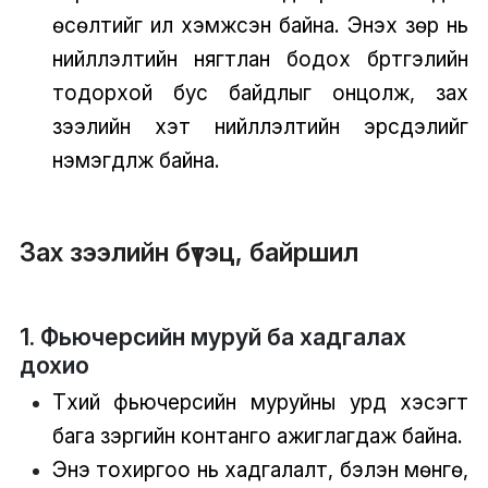
өсөлтийг илүү хэмжсэн байна. Энэхүү зөрүү нь
нийлүүлэлтийн нягтлан бодох бүртгэлийн
тодорхой бус байдлыг онцолж, зах
зээлийн хэт нийлүүлэлтийн эрсдэлийг
нэмэгдүүлж байна.
Зах зээлийн бүтэц, байршил
1. Фьючерсийн муруй ба хадгалах
дохио
Түүхий фьючерсийн муруйны урд хэсэгт
бага зэргийн контанго ажиглагдаж байна.
Энэ тохиргоо нь хадгалалт, бэлэн мөнгө,