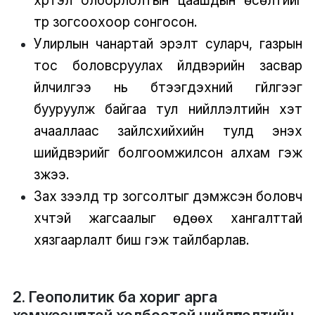
түр зогсоохоор сонгосон.
Улирлын чанартай эрэлт суларч, газрын
тос боловсруулах үйлдвэрийн засвар
үйлчилгээ нь бүтээгдэхүүний гүйлгээг
бууруулж байгаа тул нийлүүлэлтийн хэт
ачааллаас зайлсхийхийн тулд энэхүү
шийдвэрийг болгоомжилсон алхам гэж
үзжээ.
Зах зээлүүд түр зогсолтыг дэмжсэн боловч
хүчтэй жагсаалыг өдөөх хангалттай
хязгаарлалт биш гэж тайлбарлав.
2. Геополитик ба хориг арга
хэмжээнүүдтэй холбоотой нийлүүлэлтийн