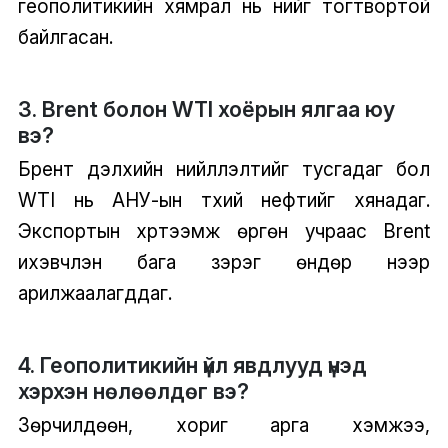
геополитикийн хямрал нь үнийг тогтвортой
байлгасан.
3. Brent болон WTI хоёрын ялгаа юу
вэ?
Брент дэлхийн нийлүүлэлтийг тусгадаг бол
WTI нь АНУ-ын түүхий нефтийг хянадаг.
Экспортын хүртээмж өргөн учраас Brent
ихэвчлэн бага зэрэг өндөр үнээр
арилжаалагддаг.
4. Геополитикийн үйл явдлууд үнэд
хэрхэн нөлөөлдөг вэ?
Зөрчилдөөн, хориг арга хэмжээ,