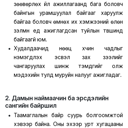
зөөвөрлөх үйл ажиллагаанд бага боловч
байнгын урамшуулал байгааг харуулж
байгаа боловч өмнөх их хэмжээний өлөн
зэлмүүн үед ажиглагдсан туйлын түвшинд
байгаагүй юм.
Худалдаачид нөөц хүчин чадлыг
нэмэгдүүлэх эсвэл зах зээлийг
чангаруулах шинж тэмдгийг олж
мэдэхийн тулд муруйн налууг ажигладаг.
2. Дамын наймаачин ба эрсдэлийн
сангийн байршил
Таамаглалын байр суурь болгоомжтой
хэвээр байна. Оны эхээр урт хугацааны