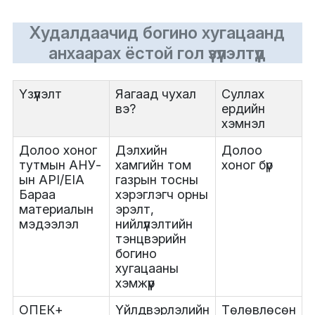
Худалдаачид богино хугацаанд
анхаарах ёстой гол үзүүлэлтүүд
Үзүүлэлт
Яагаад чухал
Суллах
вэ?
ердийн
хэмнэл
Долоо хоног
Дэлхийн
Долоо
тутмын АНУ-
хамгийн том
хоног бүр
ын API/EIA
газрын тосны
Бараа
хэрэглэгч орны
материалын
эрэлт,
мэдээлэл
нийлүүлэлтийн
тэнцвэрийн
богино
хугацааны
хэмжүүр
ОПЕК+
Үйлдвэрлэлийн
Төлөвлөсөн