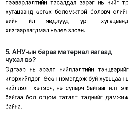
тээвэрлэлтийн тасалдал зэрэг нь үнийг түр
хугацаанд өсгөх боломжтой боловч сүүлийн
үеийн үйл явдлууд урт хугацаанд
хязгаарлагдмал нөлөө үзүүлсэн.
5. АНУ-ын бараа материал яагаад
чухал вэ?
Эдгээр нь эрэлт нийлүүлэлтийн тэнцвэрийг
илэрхийлдэг. Өсөн нэмэгдэж буй хувьцаа нь
нийлүүлэлт хэтэрч, үнэ суларч байгааг илтгэж
байгаа бол огцом таталт тэднийг дэмжиж
байна.