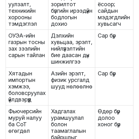
уулзалт,
зорилтот
ёсоор;
техникийн
бүлгийн ирээдүйн
сайдын
хорооны
бодлогын
мэдэгдлийн
тэмдэглэл
дохио
хувьсагч
ОУЭА-ийн
Дэлхийн
Сар бүр
газрын тосны
хувьцаа, эрэлт,
зах зээлийн
нийлүүлэлтийн
сарын тайлан
бие даасан дүн
шинжилгээ
Хятадын
Азийн эрэлт,
Сар бүр
импортын
физик урсгалд
хэмжээ,
шууд нөлөөлнө
боловсруулах
үйлдвэрүүд
Фьючерсийн
Хадгалах
Өдөр бүр
муруй налуу
урамшуулал
долоо
ба CoT
болон
хоног бүр
өгөгдөл
таамаглалын
байршлыг