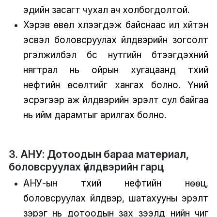
эдийн засагт чухал ач холбогдолтой.
Хэрэв өвөл хүлээгдэж байснаас илүү хүйтэн
эсвэл боловсруулах үйлдвэрийн зогсолт
үргэлжилбэл бүс нутгийн бүтээгдэхүүний
нягтрал нь ойрын хугацаанд түүхий
нефтийн өсөлтийг хангах болно. Үүний
эсрэгээр аж үйлдвэрийн эрэлт сул байгаа
нь ийм дарамтыг арилгах болно.
3. АНУ: Дотоодын бараа материал,
боловсруулах үйлдвэрийн гарц
АНУ-ын түүхий нефтийн нөөц,
боловсруулах үйлдвэр, шатахууны эрэлт
зэрэг нь дотоодын зах зээлд үнийн чиг