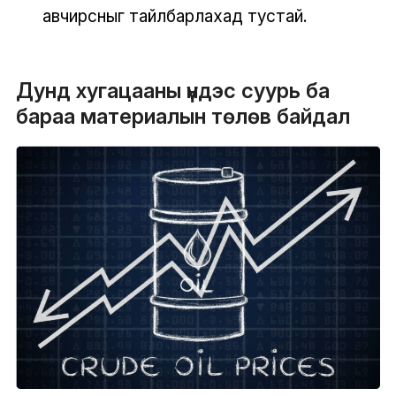
авчирсныг тайлбарлахад тустай.
Дунд хугацааны үндэс суурь ба
бараа материалын төлөв байдал