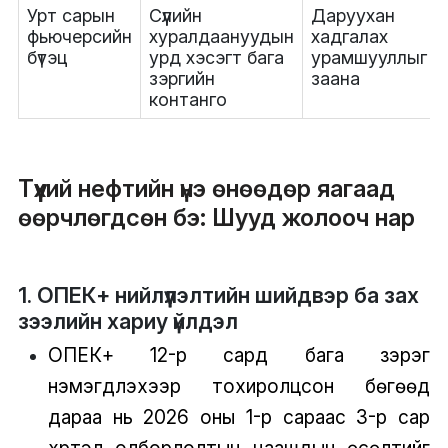
Урт сарын
Сүүлийн
Даруухан
фьючерсийн
хуралдаануудын
хадгалах
бүтэц
урд хэсэгт бага
урамшууллыг
зэргийн
заана
контанго
Түүхий нефтийн үнэ өнөөдөр яагаад
өөрчлөгдсөн бэ: Шууд жолооч нар
1. ОПЕК+ нийлүүлэлтийн шийдвэр ба зах
зээлийн хариу үйлдэл
ОПЕК+ 12-р сард бага зэрэг
нэмэгдүүлэхээр тохиролцсон бөгөөд
дараа нь 2026 оны 1-р сараас 3-р сар
хүртэл олборлолтын цаашдын өсөлтийг