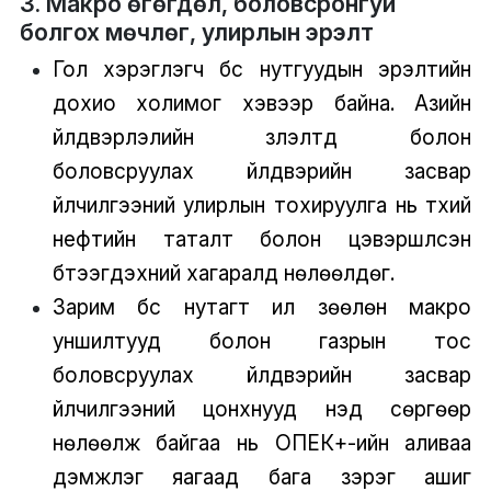
3. Макро өгөгдөл, боловсронгуй
болгох мөчлөг, улирлын эрэлт
Гол хэрэглэгч бүс нутгуудын эрэлтийн
дохио холимог хэвээр байна. Азийн
үйлдвэрлэлийн үзүүлэлтүүд болон
боловсруулах үйлдвэрийн засвар
үйлчилгээний улирлын тохируулга нь түүхий
нефтийн таталт болон цэвэршүүлсэн
бүтээгдэхүүний хагаралд нөлөөлдөг.
Зарим бүс нутагт илүү зөөлөн макро
уншилтууд болон газрын тос
боловсруулах үйлдвэрийн засвар
үйлчилгээний цонхнууд үнэд сөргөөр
нөлөөлж байгаа нь ОПЕК+-ийн аливаа
дэмжлэг яагаад бага зэрэг ашиг