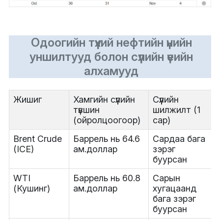
Одоогийн түүхий нефтийн үнийн
уншилтууд болон сүүлийн үеийн
алхамууд
Жишиг
Хамгийн сүүлийн
Сүүлийн
түвшин
шилжилт (1
(ойролцоогоор)
сар)
Brent Crude
Баррель нь 64.6
Сардаа бага
(ICE)
ам.доллар
зэрэг
буурсан
WTI
Баррель нь 60.8
Сарын
(Кушинг)
ам.доллар
хугацаанд
бага зэрэг
буурсан