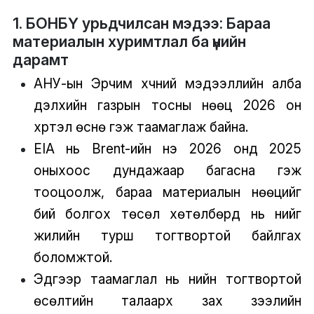
1. БОНБҮ урьдчилсан мэдээ: Бараа
материалын хуримтлал ба үнийн
дарамт
АНУ-ын Эрчим хүчний мэдээллийн алба
дэлхийн газрын тосны нөөц 2026 он
хүртэл өснө гэж таамаглаж байна.
EIA нь Brent-ийн үнэ 2026 онд 2025
оныхоос дундажаар багасна гэж
тооцоолж, бараа материалын нөөцийг
бий болгох төсөл хөтөлбөрүүд нь үнийг
жилийн турш тогтвортой байлгах
боломжтой.
Эдгээр таамаглал нь үнийн тогтвортой
өсөлтийн талаарх зах зээлийн