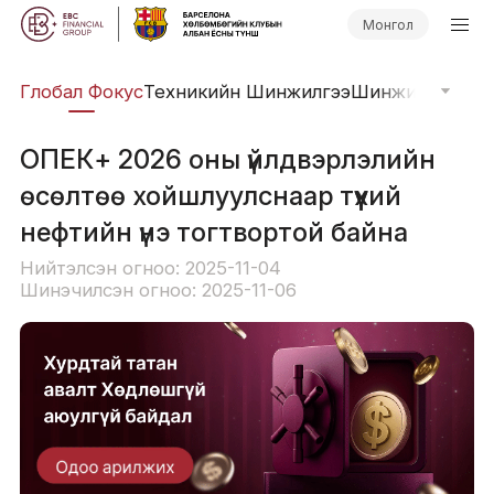
Монгол
уд
Глобал Фокус
Техникийн Шинжилгээ
Шинжилгээний 
ОПЕК+ 2026 оны үйлдвэрлэлийн
өсөлтөө хойшлуулснаар түүхий
нефтийн үнэ тогтвортой байна
Нийтэлсэн огноо: 2025-11-04
Шинэчилсэн огноо: 2025-11-06