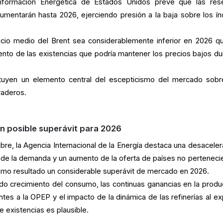
Información Energética de Estados Unidos prevé que las res
umentarán hasta 2026, ejerciendo presión a la baja sobre los ín
ecio medio del Brent sea considerablemente inferior en 2026 q
nto de las existencias que podría mantener los precios bajos du
ituyen un elemento central del escepticismo del mercado sobr
raderos.
 Un posible superávit para 2026
bre, la Agencia Internacional de la Energía destaca una desaceler
o de la demanda y un aumento de la oferta de países no perteneci
como resultado un considerable superávit de mercado en 2026.
do crecimiento del consumo, las continuas ganancias en la produ
tes a la OPEP y el impacto de la dinámica de las refinerías al exp
e existencias es plausible.