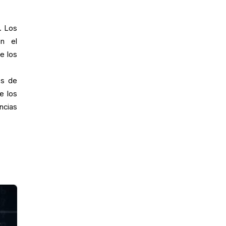
. Los
en el
e los
os de
e los
ncias