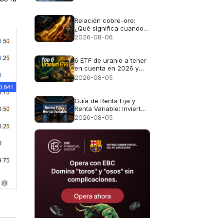
Relación cobre-oro:
¿Qué significa cuando
el oro y el cobre suben
2026-08-06
juntos?
6 ETF de uranio a tener
en cuenta en 2026 y
qué posee realmente
2026-08-05
cada fondo.
Guía de Renta Fija y
Renta Variable: Invierte
Mejor en LATAM
2026-08-05