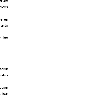
ervas
dices
ue en
rante
e los
ación
entes
cción
licar