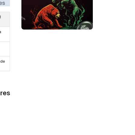
es
1
a
 de
ores