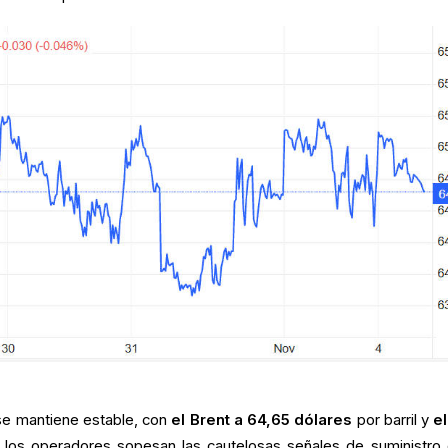
 se mantiene estable, con
el Brent a 64,65 dólares
por barril y
e
 los operadores sopesan las cautelosas señales de suministro 