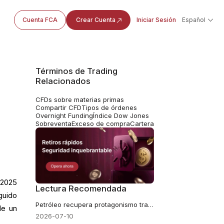
Cuenta FCA
Crear Cuenta
Iniciar Sesión
Español
Términos de Trading
Relacionados
CFDs sobre materias primas
Compartir CFD
Tipos de órdenes
Overnight Funding
Índice Dow Jones
Sobreventa
Exceso de compra
Cartera
 2025
Lectura Recomendada
guido
Petróleo recupera protagonismo tras la ruptura del alto al fuego entre Estados Unidos e Irán
de un
2026-07-10