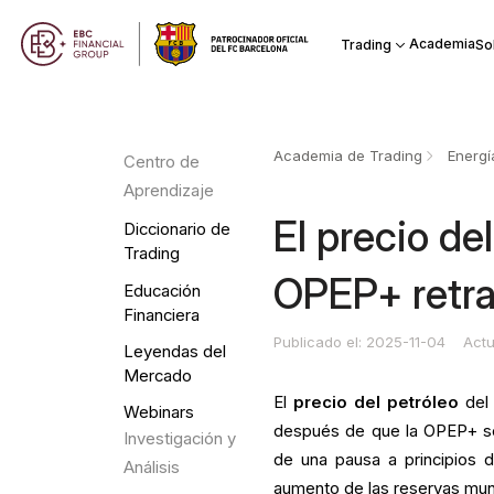
Academia
Trading
So
Academia de Trading
Energí
Centro de
Aprendizaje
El precio de
Diccionario de
Trading
OPEP+ retra
Educación
Financiera
Publicado el: 2025-11-04
Actu
Leyendas del
Mercado
El
precio del petróleo
del 
Webinars
después de que la OPEP+ se
Investigación y
de una pausa a principios d
Análisis
aumento de las reservas mun