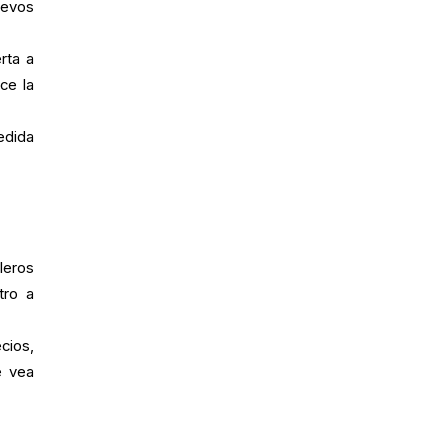
uevos
rta a
ce la
dida
leros
tro a
cios,
e vea