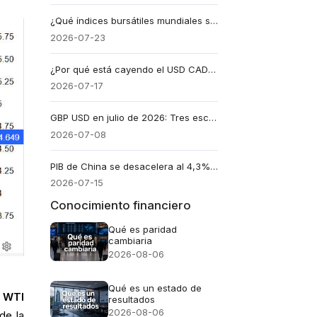
¿Qué índices bursátiles mundiales se benefician de los precios más altos del petróleo?
2026-07-23
¿Por qué está cayendo el USD CAD? El IPC de Canadá podría determinar el futuro.
2026-07-17
GBP USD en julio de 2026: Tres escenarios de precios a tener en cuenta.
2026-07-08
PIB de China se desacelera al 4,3%: ¿Por qué el USD CNH apenas se movió?
2026-07-15
Conocimiento financiero
Qué es paridad
cambiaria
2026-08-06
Qué es un estado de
l WTI
resultados
2026-08-06
de la