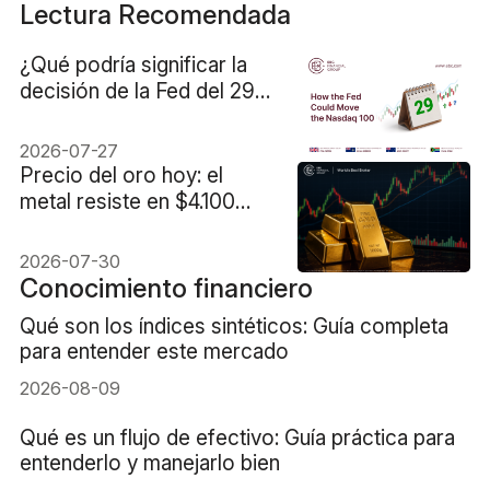
Lectura Recomendada
¿Qué podría significar la
decisión de la Fed del 29
de julio para el Nasdaq
100?
2026-07-27
Precio del oro hoy: el
metal resiste en $4.100
tras la pausa de la Fed
2026-07-30
Conocimiento financiero
Qué son los índices sintéticos: Guía completa
para entender este mercado
2026-08-09
Qué es un flujo de efectivo: Guía práctica para
entenderlo y manejarlo bien