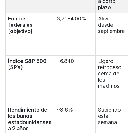
a corto
plazo
Fondos
3,75–4,00%
Alivio
federales
desde
(objetivo)
septiembre
Índice S&P 500
~6.840
Ligero
(SPX)
retroceso
cerca de
los
máximos
Rendimiento de
~3,6%
Subiendo
los bonos
esta
estadounidenses
semana
a 2 años