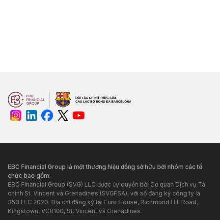
EBC Financial Group là một thương hiệu đồng sở hữu bởi nhóm các tổ
chức bao gồm:
EBC Financial Group (SVG) LLC được ủy quyền bởi Cơ quan Dịch vụ Tài
chính St. Vincent và Grenadines (SVGFSA), với số đăng ký công ty là
353 LLC 2020. Địa chỉ đăng ký tại Euro House, Richmond Hill Road,
Kingstown, VC0100, St. Vincent và Grenadines.