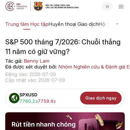
Vi
ịch
Trung tâm Học tập
Huyền thoại Giao dịch
Hội thảo Trực
S&P 500 tháng 7/2026: Chuỗi thắng
11 năm có giữ vững?
Tác giả:
Benny Lam
Đã được xét duyệt bởi:
Nhóm Nghiên cứu & Đánh giá 
Đăng vào: 2026-07-09
Cập nhật vào: 2026-07-09
SPXUSD
Giao dịch ngay
Mua:
7760.2
Bán:
7759.9
3
2