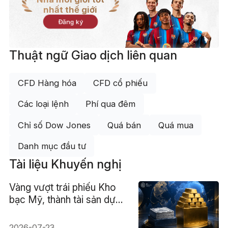
nhất thế giới
Đăng ký
Thuật ngữ Giao dịch liên quan
CFD Hàng hóa
CFD cổ phiếu
Các loại lệnh
Phí qua đêm
Chỉ số Dow Jones
Quá bán
Quá mua
Danh mục đầu tư
Tài liệu Khuyến nghị
Vàng vượt trái phiếu Kho
bạc Mỹ, thành tài sản dự
trữ lớn nhất thế giới lần đầu
kể từ 1996
2026-07-23