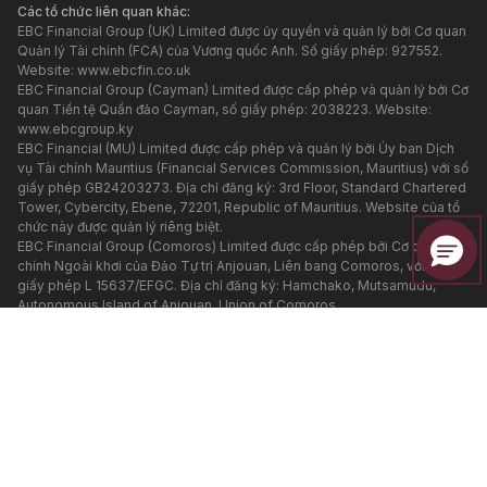
Các tổ chức liên quan khác:
EBC Financial Group (UK) Limited được ủy quyền và quản lý bởi Cơ quan
Quản lý Tài chính (FCA) của Vương quốc Anh. Số giấy phép: 927552.
Website:
www.ebcfin.co.uk
EBC Financial Group (Cayman) Limited được cấp phép và quản lý bởi Cơ
quan Tiền tệ Quần đảo Cayman, số giấy phép: 2038223. Website:
www.ebcgroup.ky
EBC Financial (MU) Limited được cấp phép và quản lý bởi Ủy ban Dịch
vụ Tài chính Mauritius (Financial Services Commission, Mauritius) với số
giấy phép GB24203273. Địa chỉ đăng ký: 3rd Floor, Standard Chartered
Tower, Cybercity, Ebene, 72201, Republic of Mauritius. Website của tổ
chức này được quản lý riêng biệt.
EBC Financial Group (Comoros) Limited được cấp phép bởi Cơ quan Tài
chính Ngoài khơi của Đảo Tự trị Anjouan, Liên bang Comoros, với số
giấy phép L 15637/EFGC. Địa chỉ đăng ký: Hamchako, Mutsamudu,
Autonomous Island of Anjouan, Union of Comoros.
EBC Financial Group (Australia) Pty Ltd (ACN: 619 073 237) được ủy
quyền và quản lý bởi Ủy ban Chứng khoán và Đầu tư Úc (ASIC) với số
giấy phép 500991. EBC Financial Group (Australia) Pty Ltd là một đơn vị
liên quan của EBC Financial Group (SVG) LLC, tuy nhiên các đơn vị này
được quản lý độc lập. Các sản phẩm và dịch vụ tài chính được cung cấp
trên trang web này KHÔNG do đơn vị tại Úc cung cấp, và không có
quyền truy đòi pháp lý đối với đơn vị này.
EBC Group (Cyprus) Ltd hỗ trợ dịch vụ thanh toán cho các tổ chức được
cấp phép và quản lý trong hệ thống của EBC Financial Group, được đăng