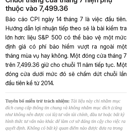
thuộc vào 7,499.36
Báo cáo CPI ngày 14 tháng 7 là việc đầu tiên.
Hướng dẫn lợi nhuận tiếp theo sẽ là bài kiểm tra
lớn hơn: liệu S&P 500 có thể bảo vệ một mức
định giá có phí bảo hiểm vượt ra ngoài một
tháng mùa vụ hay không. Một đóng cửa tháng 7
trên 7,499.36 giữ cho chuỗi 11 năm tiếp tục. Một
đóng cửa dưới mức đó sẽ chấm dứt chuỗi lần
đầu tiên kể từ 2014.
Tuyên bố miễn trừ trách nhiệm:
Tài liệu này chỉ nhằm mục
đích cung cấp thông tin chung và không nhằm mục đích (cũng
như không nên được coi là) tư vấn tài chính, đầu tư hoặc bất kỳ
hình thức tư vấn nào khác để làm cơ sở đáng tin cậy cho việc ra
quyết định. Không có bất kỳ quan điểm nào được đưa ra trong