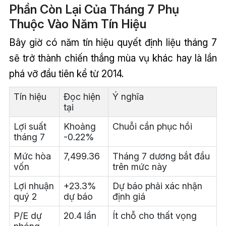
Phần Còn Lại Của Tháng 7 Phụ
Thuộc Vào Năm Tín Hiệu
Bây giờ có năm tín hiệu quyết định liệu tháng 7
sẽ trở thành chiến thắng mùa vụ khác hay là lần
phá vỡ đầu tiên kể từ 2014.
Tín hiệu
Đọc hiện
Ý nghĩa
tại
Lợi suất
Khoảng
Chuỗi cần phục hồi
tháng 7
-0.22%
Mức hòa
7,499.36
Tháng 7 dương bắt đầu
vốn
trên mức này
Lợi nhuận
+23.3%
Dự báo phải xác nhận
quý 2
dự báo
định giá
P/E dự
20.4 lần
Ít chỗ cho thất vọng