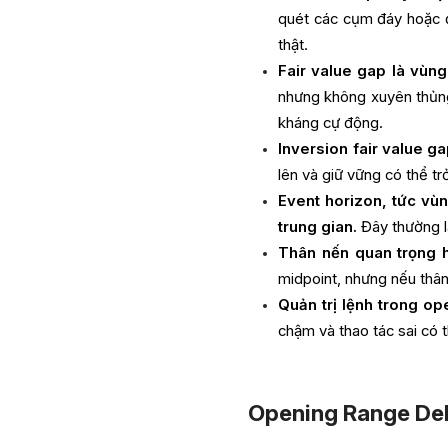
quét các cụm đáy hoặc đ
thật.
Fair value gap là vùng 
nhưng không xuyên thủng 
kháng cự động.
Inversion fair value ga
lên và giữ vững có thể trở
Event horizon, tức vù
trung gian.
Đây thường là
Thân nến quan trọng 
midpoint, nhưng nếu thân
Quản trị lệnh trong o
chậm và thao tác sai có 
Opening Range Deli