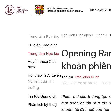
Họ
Giao dịch
Học viện Giao dịch
Khác
Trung tâm Kỹ năng
Từ điển Giao dịch
Opening Ran
Trung tâm Học tập
Huyền thoại Giao
khoản phiê
dịch
Hội thảo Trực tuyến
Tác giả:
Trần Minh Quân
Nghiên cứu Thị
Đăng vào: 2026-06-23
Cập n
trường
Tin tức Giao dịch
Phiên mở cửa thường tạo r
giai đoạn chuẩn bị trước 
Phân tích kỹ thuật
khoản, tái định giá qua fai