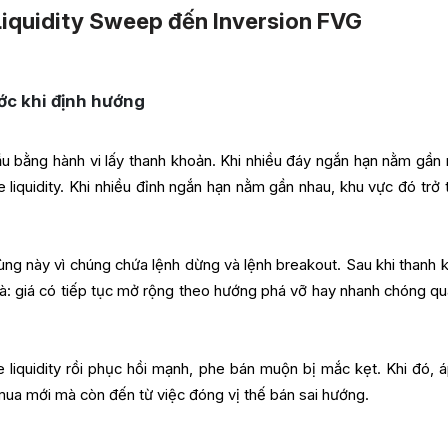
 Liquidity Sweep đến Inversion FVG
ớc khi định hướng
u bằng hành vi lấy thanh khoản. Khi nhiều đáy ngắn hạn nằm gần 
e liquidity. Khi nhiều đỉnh ngắn hạn nằm gần nhau, khu vực đó trở 
ùng này vì chúng chứa lệnh dừng và lệnh breakout. Sau khi thanh 
là: giá có tiếp tục mở rộng theo hướng phá vỡ hay nhanh chóng qua
e liquidity rồi phục hồi mạnh, phe bán muộn bị mắc kẹt. Khi đó, á
ua mới mà còn đến từ việc đóng vị thế bán sai hướng.