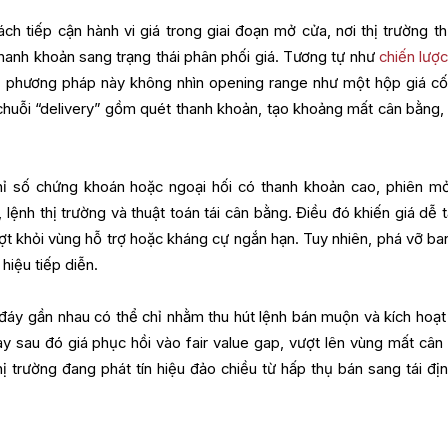
ch tiếp cận hành vi giá trong giai đoạn mở cửa, nơi thị trường t
 thanh khoản sang trạng thái phân phối giá. Tương tự như
chiến lược
, phương pháp này không nhìn opening range như một hộp giá cố
chuỗi “delivery” gồm quét thanh khoản, tạo khoảng mất cân bằng,
chỉ số chứng khoán hoặc ngoại hối có thanh khoản cao, phiên m
lệnh thị trường và thuật toán tái cân bằng. Điều đó khiến giá dễ t
t khỏi vùng hỗ trợ hoặc kháng cự ngắn hạn. Tuy nhiên, phá vỡ ba
 hiệu tiếp diễn.
đáy gần nhau có thể chỉ nhằm thu hút lệnh bán muộn và kích hoạt
y sau đó giá phục hồi vào fair value gap, vượt lên vùng mất cân
ị trường đang phát tín hiệu đảo chiều từ hấp thụ bán sang tái địn