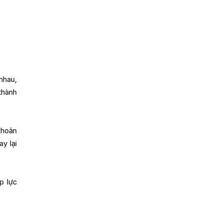
nhau,
thành
khoản
y lại
p lực