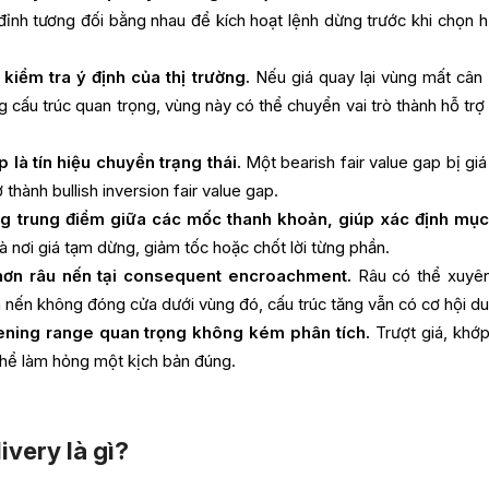
ỉnh tương đối bằng nhau để kích hoạt lệnh dừng trước khi chọn 
kiểm tra ý định của thị trường.
Nếu giá quay lại vùng mất cân
cấu trúc quan trọng, vùng này có thể chuyển vai trò thành hỗ trợ
p là tín hiệu chuyển trạng thái.
Một bearish fair value gap bị giá
 thành bullish inversion fair value gap.
ng trung điểm giữa các mốc thanh khoản, giúp xác định mục
 nơi giá tạm dừng, giảm tốc hoặc chốt lời từng phần.
hơn râu nến tại consequent encroachment.
Râu có thể xuyê
 nến không đóng cửa dưới vùng đó, cấu trúc tăng vẫn có cơ hội duy
pening range quan trọng không kém phân tích.
Trượt giá, khớp
thể làm hỏng một kịch bản đúng.
very là gì?