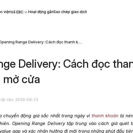
c viện
Hoạt động gần
Sao chép giao dịch
Về EBC
Opening Range Delivery: Cách đọc thanh khoản phiên mở cửa
ge Delivery: Cách đọc tha
n mở cửa
hật vào: 2026-06-23
a chuyển động giá sắc nhất trong ngày vì
thanh khoản
bị né
phiên. Opening Range Delivery tập trung vào cách giá quét 
r value gap và xác nhận hướng đi mới trong những phút đầu tiê