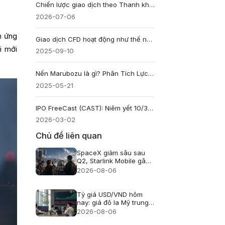
Chiến lược giao dịch theo Thanh khoản: Khung giờ và Điểm hút giá
2026-07-06
n ứng
Giao dịch CFD hoạt động như thế nào? Bí quyết kiếm lời từ tài sản phái sinh
i mới
2025-09-10
Nến Marubozu là gì? Phân Tích Lực Nến, Bullish & Bearish
2025-05-21
IPO FreeCast (CAST): Niêm yết 10/3/2026, Giá dự kiến & Định giá
2026-03-02
Chủ đề liên quan
SpaceX giảm sâu sau
Q2, Starlink Mobile gây
áp lực lên viễn thông Mỹ
2026-08-06
Tỷ giá USD/VND hôm
nay: giá đô la Mỹ trung
tâm lên 25.433, USD
2026-08-06
ngân hàng giảm