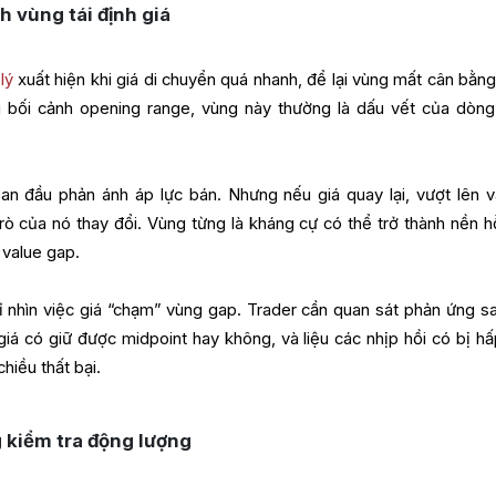
nh vùng tái định giá
lý
xuất hiện khi giá di chuyển quá nhanh, để lại vùng mất cân bằng
g bối cảnh opening range, vùng này thường là dấu vết của dòng
ban đầu phản ánh áp lực bán. Nhưng nếu giá quay lại, vượt lên v
rò của nó thay đổi. Vùng từng là kháng cự có thể trở thành nền hỗ
r value gap.
 nhìn việc giá “chạm” vùng gap. Trader cần quan sát phản ứng sa
iá có giữ được midpoint hay không, và liệu các nhịp hồi có bị hấ
hiều thất bại.
g kiểm tra động lượng