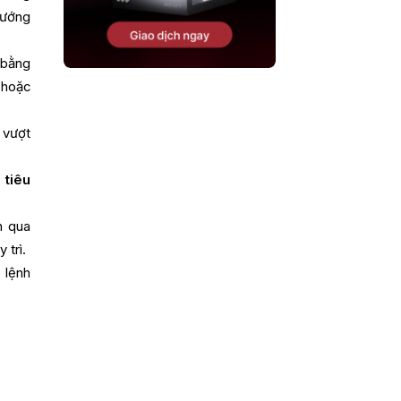
hướng
 bằng
 hoặc
 vượt
 tiêu
n qua
 trì.
 lệnh