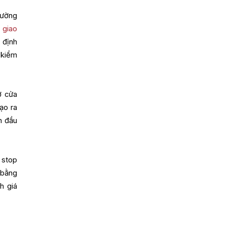
hường
 giao
 định
 kiểm
ở cửa
ạo ra
n đầu
 stop
 bằng
h giá