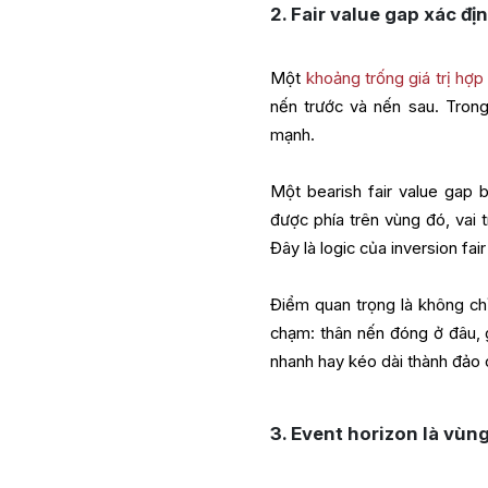
2. Fair value gap xác đị
Một
khoảng trống giá trị hợp 
nến trước và nến sau. Tron
mạnh.
Một bearish fair value gap 
được phía trên vùng đó, vai t
Đây là logic của inversion fai
Điểm quan trọng là không chỉ
chạm: thân nến đóng ở đâu, g
nhanh hay kéo dài thành đảo c
3. Event horizon là vùn