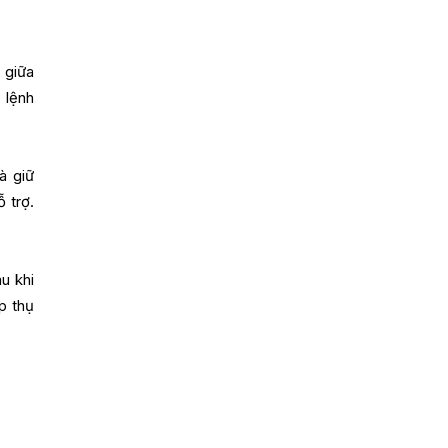
 giữa
 lệnh
à giữ
 trợ.
u khi
p thụ