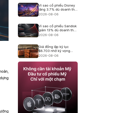
Vì sao cổ phiếu Disney
tăng 3.7% dù doanh thu
hụt kỳ vọng?
2026-08-06
Vì sao cổ phiếu Sandisk
giảm 13% dù doanh thu
kỷ lục?
2026-08-06
Giá đồng lập kỷ lục
$6.703 nhờ kỳ vọng
thuế quan
2026-08-06
hoản,
 dựng
hướng