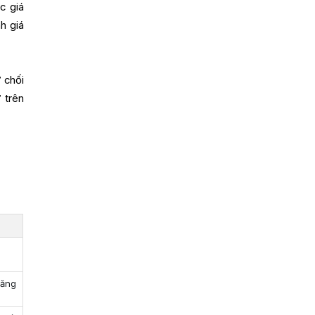
c giá
h giá
 chối
 trên
á
năng