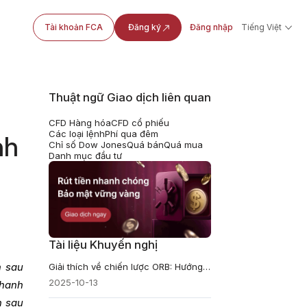
Tài khoản FCA
Đăng ký
Đăng nhập
Tiếng Việt
Thuật ngữ Giao dịch liên quan
CFD Hàng hóa
CFD cổ phiếu
Các loại lệnh
Phí qua đêm
nh
Chỉ số Dow Jones
Quá bán
Quá mua
Danh mục đầu tư
Tài liệu Khuyến nghị
n sau
Giải thích về chiến lược ORB: Hướng dẫn đơn giản cho người mới bắt đầu
2025-10-13
thanh
n sau