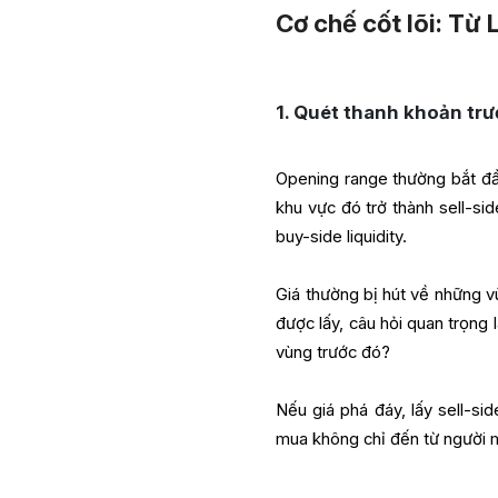
Cơ chế cốt lõi: Từ
1. Quét thanh khoản trư
Opening range thường bắt đầ
khu vực đó trở thành sell-sid
buy-side liquidity.
Giá thường bị hút về những v
được lấy, câu hỏi quan trọng 
vùng trước đó?
Nếu giá phá đáy, lấy sell-sid
mua không chỉ đến từ người m