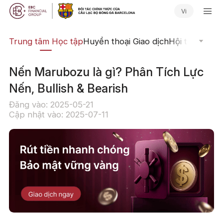
Vi
ịch
Trung tâm Học tập
Huyền thoại Giao dịch
Hội thảo Trực
Nến Marubozu là gì? Phân Tích Lực
Nến, Bullish & Bearish
Đăng vào: 2025-05-21
Cập nhật vào: 2025-07-11