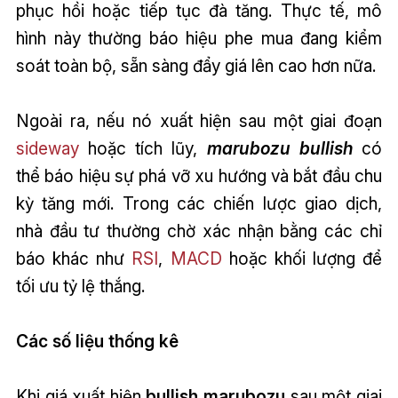
phục hồi hoặc tiếp tục đà tăng. Thực tế, mô
hình này thường báo hiệu phe mua đang kiểm
soát toàn bộ, sẵn sàng đẩy giá lên cao hơn nữa.
Ngoài ra, nếu nó xuất hiện sau một giai đoạn
sideway
hoặc tích lũy,
marubozu bullish
có
thể báo hiệu sự phá vỡ xu hướng và bắt đầu chu
kỳ tăng mới. Trong các chiến lược giao dịch,
nhà đầu tư thường chờ xác nhận bằng các chỉ
báo khác như
RSI
,
MACD
hoặc khối lượng để
tối ưu tỷ lệ thắng.
Các số liệu thống kê
Khi giá xuất hiện
bullish marubozu
sau một giai