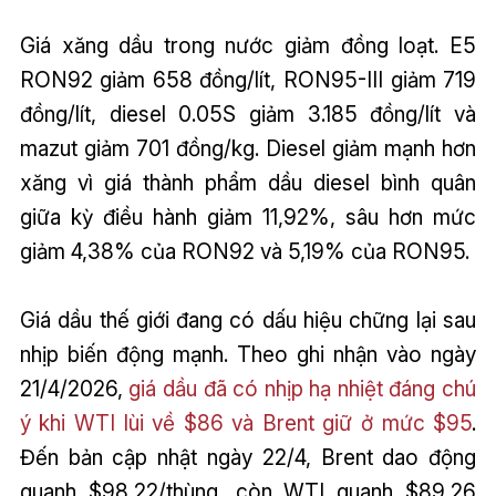
Giá xăng dầu trong nước giảm đồng loạt. E5
RON92 giảm 658 đồng/lít, RON95-III giảm 719
đồng/lít, diesel 0.05S giảm 3.185 đồng/lít và
mazut giảm 701 đồng/kg. Diesel giảm mạnh hơn
xăng vì giá thành phẩm dầu diesel bình quân
giữa kỳ điều hành giảm 11,92%, sâu hơn mức
giảm 4,38% của RON92 và 5,19% của RON95.
Giá dầu thế giới đang có dấu hiệu chững lại sau
nhịp biến động mạnh. Theo ghi nhận vào ngày
21/4/2026,
giá dầu đã có nhịp hạ nhiệt đáng chú
ý khi WTI lùi về $86 và Brent giữ ở mức $95
.
Đến bản cập nhật ngày 22/4, Brent dao động
quanh $98,22/thùng, còn WTI quanh $89,26