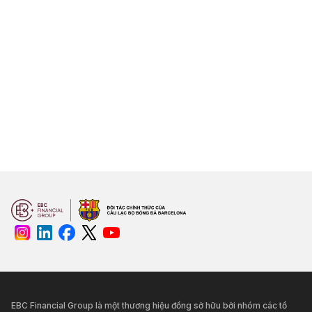
EBC Financial Group là một thương hiệu đồng sở hữu bởi nhóm các tổ