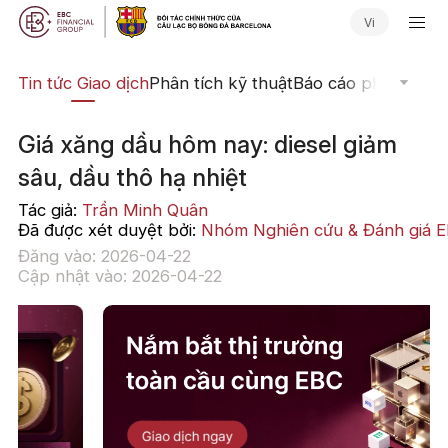
Vi
yến
Tin tức Giao dịch
Phân tích kỹ thuật
Báo cáo phân tích
N
Giá xăng dầu hôm nay: diesel giảm
sâu, dầu thô hạ nhiệt
Tác giả:
Trần Minh Quân
Đã được xét duyệt bởi:
Nhóm Nghiên cứu & Đánh giá 
Đăng vào: 2026-04-22
Cập nhật vào: 2026-04-22