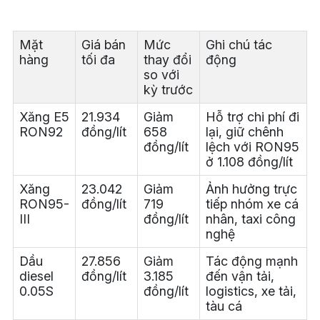
Mặt
Giá bán
Mức
Ghi chú tác
hàng
tối đa
thay đổi
động
so với
kỳ trước
Xăng E5
21.934
Giảm
Hỗ trợ chi phí đi
RON92
đồng/lít
658
lại, giữ chênh
đồng/lít
lệch với RON95
ở 1.108 đồng/lít
Xăng
23.042
Giảm
Ảnh hưởng trực
RON95-
đồng/lít
719
tiếp nhóm xe cá
III
đồng/lít
nhân, taxi công
nghệ
Dầu
27.856
Giảm
Tác động mạnh
diesel
đồng/lít
3.185
đến vận tải,
0.05S
đồng/lít
logistics, xe tải,
tàu cá