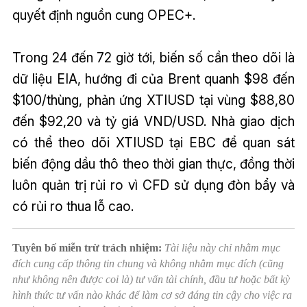
quyết định nguồn cung OPEC+.
Trong 24 đến 72 giờ tới, biến số cần theo dõi là
dữ liệu EIA, hướng đi của Brent quanh $98 đến
$100/thùng, phản ứng XTIUSD tại vùng $88,80
đến $92,20 và tỷ giá VND/USD. Nhà giao dịch
có thể theo dõi XTIUSD tại EBC để quan sát
biến động dầu thô theo thời gian thực, đồng thời
luôn quản trị rủi ro vì CFD sử dụng đòn bẩy và
có rủi ro thua lỗ cao.
Tuyên bố miễn trừ trách nhiệm:
Tài liệu này chỉ nhằm mục
đích cung cấp thông tin chung và không nhằm mục đích (cũng
như không nên được coi là) tư vấn tài chính, đầu tư hoặc bất kỳ
hình thức tư vấn nào khác để làm cơ sở đáng tin cậy cho việc ra