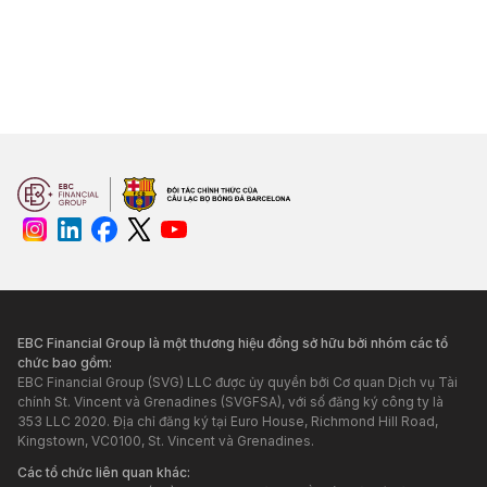
EBC Financial Group là một thương hiệu đồng sở hữu bởi nhóm các tổ
chức bao gồm:
EBC Financial Group (SVG) LLC được ủy quyền bởi Cơ quan Dịch vụ Tài
chính St. Vincent và Grenadines (SVGFSA), với số đăng ký công ty là
353 LLC 2020. Địa chỉ đăng ký tại Euro House, Richmond Hill Road,
Kingstown, VC0100, St. Vincent và Grenadines.
Các tổ chức liên quan khác: