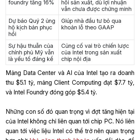
foundry tăng 16%
hồi sản xuất, dù lợi nhuận
vẫn chưa được chứng minh
Dự báo Quý 2 ủng
Giúp nhà đầu tư bỏ qua
hộ kịch bản phục
khoản lỗ theo GAAP
hồi
Sự hậu thuẫn của
Củng cố vai trò chiến lược
chính phủ Mỹ vẫn
của Intel trong sản xuất
là yếu tố đáng kể
chip nội địa
Mảng Data Center và AI của Intel tạo ra doanh
thu $5.1 tỷ, mảng Client Computing đạt $7.7 tỷ,
và Intel Foundry đóng góp $5.4 tỷ.
Những con số đó quan trọng vì đợt tăng hiện tại
của Intel không chỉ liên quan tới chip PC. Nó liên
quan tới việc liệu Intel có thể trở nên quan trọng