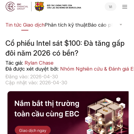
Vi
yến
Tin tức Giao dịch
Phân tích kỹ thuật
Báo cáo phân tích
N
Cổ phiếu Intel sát $100: Đà tăng gấp
đôi năm 2026 có bền?
Tác giả:
Rylan Chase
Đã được xét duyệt bởi:
Nhóm Nghiên cứu & Đánh giá 
Đăng vào: 2026-04-30
Cập nhật vào: 2026-04-30