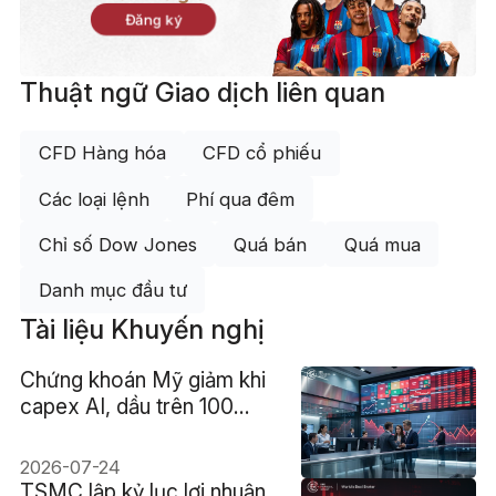
Đăng ký
Thuật ngữ Giao dịch liên quan
CFD Hàng hóa
CFD cổ phiếu
Các loại lệnh
Phí qua đêm
Chỉ số Dow Jones
Quá bán
Quá mua
Danh mục đầu tư
Tài liệu Khuyến nghị
Chứng khoán Mỹ giảm khi
capex AI, dầu trên 100
USD và lợi suất 4,7% cùng
gây áp lực
2026-07-24
TSMC lập kỷ lục lợi nhuận