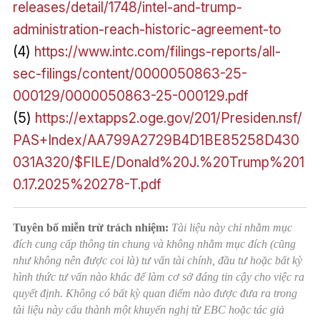
releases/detail/1748/intel-and-trump-
administration-reach-historic-agreement-to
(4)
https://www.intc.com/filings-reports/all-
sec-filings/content/0000050863-25-
000129/0000050863-25-000129.pdf
(5)
https://extapps2.oge.gov/201/Presiden.nsf/
PAS+Index/AA799A2729B4D1BE85258D430
031A320/$FILE/Donald%20J.%20Trump%201
0.17.2025%20278-T.pdf
Tuyên bố miễn trừ trách nhiệm:
Tài liệu này chỉ nhằm mục
đích cung cấp thông tin chung và không nhằm mục đích (cũng
như không nên được coi là) tư vấn tài chính, đầu tư hoặc bất kỳ
hình thức tư vấn nào khác để làm cơ sở đáng tin cậy cho việc ra
quyết định. Không có bất kỳ quan điểm nào được đưa ra trong
tài liệu này cấu thành một khuyến nghị từ EBC hoặc tác giả