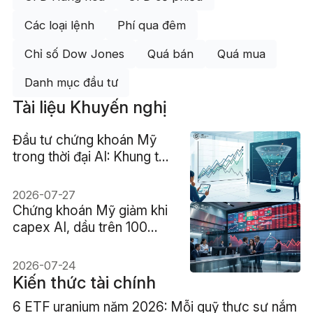
Các loại lệnh
Phí qua đêm
Chỉ số Dow Jones
Quá bán
Quá mua
Danh mục đầu tư
Tài liệu Khuyến nghị
Đầu tư chứng khoán Mỹ
trong thời đại AI: Khung tư
duy, rủi ro và sự phân hóa
2026-07-27
Chứng khoán Mỹ giảm khi
capex AI, dầu trên 100
USD và lợi suất 4,7% cùng
gây áp lực
2026-07-24
Kiến thức tài chính
6 ETF uranium năm 2026: Mỗi quỹ thực sự nắm