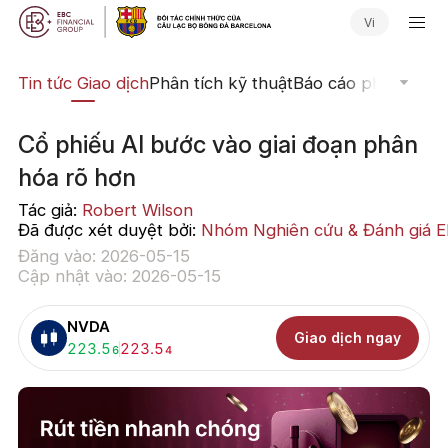
Vi
yến
Tin tức Giao dịch
Phân tích kỹ thuật
Báo cáo phân tích
N
Cổ phiếu AI bước vào giai đoạn phân
hóa rõ hơn
Tác giả:
Robert Wilson
Đã được xét duyệt bởi:
Nhóm Nghiên cứu & Đánh giá 
Đăng vào: 2026-05-15
Cập nhật vào: 2026-05-15
NVDA
Giao dịch ngay
Mua:
223.5
Bán:
223.5
6
4