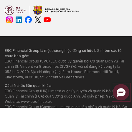
EBC Financial Group là một thương hiệu đồng sở hữu bởi nhóm các tổ
chức bao gồm:
EBC Financial Group (SVG) LLC được ủy quyền bởi Cơ quan Dịch vụ Tài
chính St. Vincent và Grenadines (SVGFSA), với số đăng ký công ty là
353 LLC 2020. Địa chỉ đăng ký tại Euro House, Richmond Hill Road,
Kingstown, VC0100, St. Vincent và Grenadines.
Các tổ chức liên quan khác:
EBC Financial Group (UK) Limited được ủy quyền và quản lý bởi Cơ quan
Quản lý Tài chính (FCA) của Vương quốc Anh. Số giấy phép: 927552.
Website:
www.ebcfin.co.uk
EBC Financial Group (Cayman) Limited được cấp phép và quản lý bởi Cơ
quan Tiền tệ Quần đảo Cayman, số giấy phép: 2038223. Website:
www.ebcgroup.ky
EBC Financial (MU) Limited được cấp phép và quản lý bởi Ủy ban Dịch
vụ Tài chính Mauritius (Financial Services Commission, Mauritius) với số