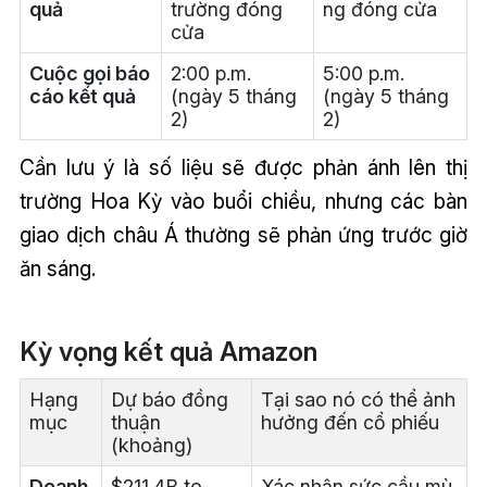
quả
trường đóng
ng đóng cửa
cửa
Cuộc gọi báo
2:00 p.m.
5:00 p.m.
cáo kết quả
(ngày 5 tháng
(ngày 5 tháng
2)
2)
Cần lưu ý là số liệu sẽ được phản ánh lên thị
trường Hoa Kỳ vào buổi chiều, nhưng các bàn
giao dịch châu Á thường sẽ phản ứng trước giờ
ăn sáng.
Kỳ vọng kết quả Amazon
Hạng
Dự báo đồng
Tại sao nó có thể ảnh
mục
thuận
hưởng đến cổ phiếu
(khoảng)
Doanh
$211.4B to
Xác nhận sức cầu mù