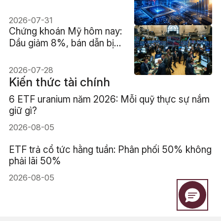
hay chưa?
2026-07-31
Chứng khoán Mỹ hôm nay:
Dầu giảm 8%, bán dẫn bị
bán tháo, Oracle và phần
mềm bứt phá
2026-07-28
Kiến thức tài chính
6 ETF uranium năm 2026: Mỗi quỹ thực sự nắm
giữ gì?
2026-08-05
ETF trả cổ tức hằng tuần: Phân phối 50% không
phải lãi 50%
2026-08-05