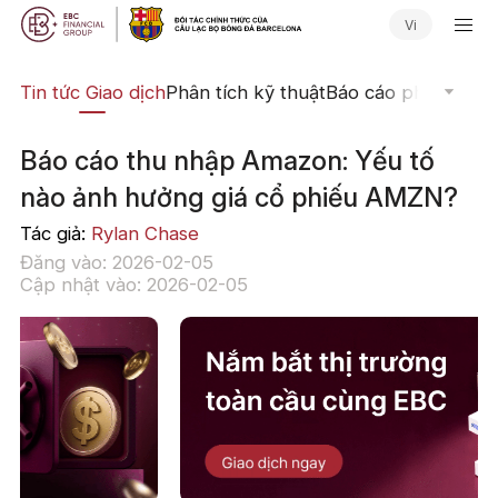
Vi
yến
Tin tức Giao dịch
Phân tích kỹ thuật
Báo cáo phân tích
N
Báo cáo thu nhập Amazon: Yếu tố
nào ảnh hưởng giá cổ phiếu AMZN?
Tác giả:
Rylan Chase
Đăng vào: 2026-02-05
Cập nhật vào: 2026-02-05