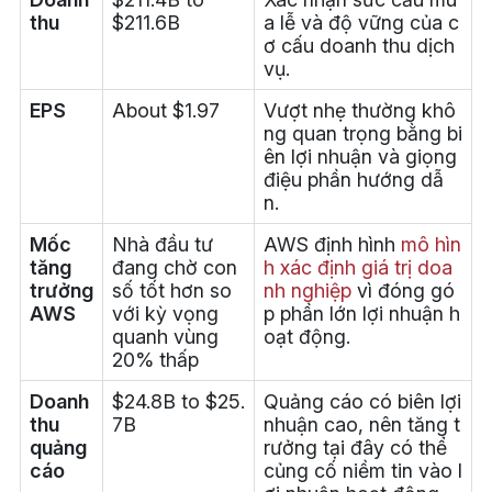
thu
$211.6B
a lễ và độ vững của c
ơ cấu doanh thu dịch
vụ.
EPS
About $1.97
Vượt nhẹ thường khô
ng quan trọng bằng bi
ên lợi nhuận và giọng
điệu phần hướng dẫ
n.
Mốc
Nhà đầu tư
AWS định hình
mô hìn
tăng
đang chờ con
h xác định giá trị doa
trưởng
số tốt hơn so
nh nghiệp
vì đóng gó
AWS
với kỳ vọng
p phần lớn lợi nhuận h
quanh vùng
oạt động.
20% thấp
Doanh
$24.8B to $25.
Quảng cáo có biên lợi
thu
7B
nhuận cao, nên tăng t
quảng
rưởng tại đây có thể
cáo
củng cố niềm tin vào l