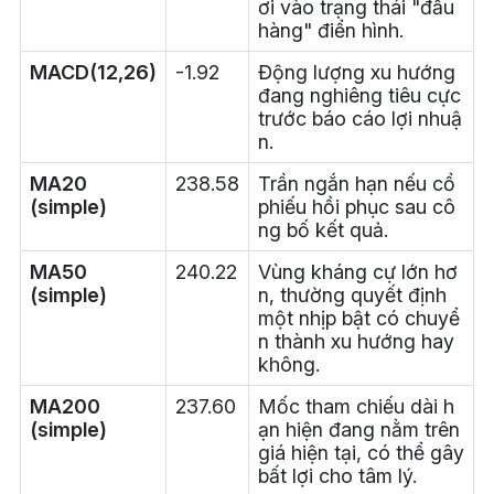
ơi vào trạng thái "đầu
hàng" điển hình.
MACD(12,26)
-1.92
Động lượng xu hướng
đang nghiêng tiêu cực
trước báo cáo lợi nhuậ
n.
MA20
238.58
Trần ngắn hạn nếu cổ
(simple)
phiếu hồi phục sau cô
ng bố kết quả.
MA50
240.22
Vùng kháng cự lớn hơ
(simple)
n, thường quyết định
một nhịp bật có chuyể
n thành xu hướng hay
không.
MA200
237.60
Mốc tham chiếu dài h
(simple)
ạn hiện đang nằm trên
giá hiện tại, có thể gây
bất lợi cho tâm lý.