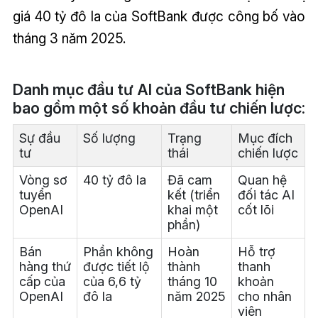
giá 40 tỷ đô la của SoftBank được công bố vào
tháng 3 năm 2025.
Danh mục đầu tư AI của SoftBank hiện
bao gồm một số khoản đầu tư chiến lược:
Sự đầu
Số lượng
Trạng
Mục đích
tư
thái
chiến lược
Vòng sơ
40 tỷ đô la
Đã cam
Quan hệ
tuyển
kết (triển
đối tác AI
OpenAI
khai một
cốt lõi
phần)
Bán
Phần không
Hoàn
Hỗ trợ
hàng thứ
được tiết lộ
thành
thanh
cấp của
của 6,6 tỷ
tháng 10
khoản
OpenAI
đô la
năm 2025
cho nhân
viên