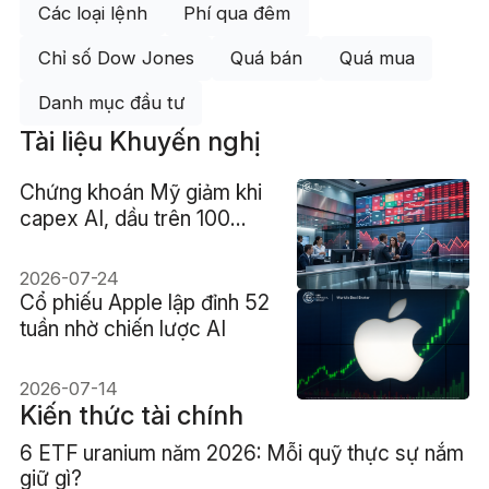
Các loại lệnh
Phí qua đêm
Chỉ số Dow Jones
Quá bán
Quá mua
Danh mục đầu tư
Tài liệu Khuyến nghị
Chứng khoán Mỹ giảm khi
capex AI, dầu trên 100
USD và lợi suất 4,7% cùng
gây áp lực
2026-07-24
Cổ phiếu Apple lập đỉnh 52
tuần nhờ chiến lược AI
2026-07-14
Kiến thức tài chính
6 ETF uranium năm 2026: Mỗi quỹ thực sự nắm
giữ gì?