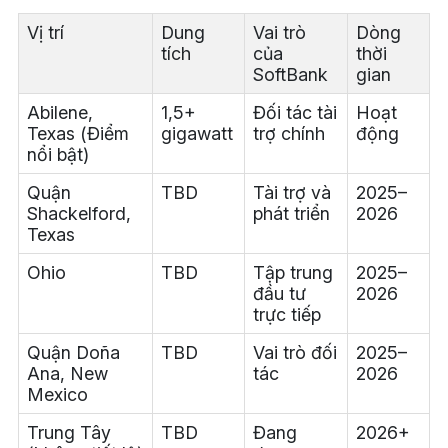
Vị trí
Dung
Vai trò
Dòng
tích
của
thời
SoftBank
gian
Abilene,
1,5+
Đối tác tài
Hoạt
Texas (Điểm
gigawatt
trợ chính
động
nổi bật)
Quận
TBD
Tài trợ và
2025–
Shackelford,
phát triển
2026
Texas
Ohio
TBD
Tập trung
2025–
đầu tư
2026
trực tiếp
Quận Doña
TBD
Vai trò đối
2025–
Ana, New
tác
2026
Mexico
Trung Tây
TBD
Đang
2026+