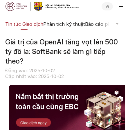
Vi
yến
Tin tức Giao dịch
Phân tích kỹ thuật
Báo cáo phân tích
N
Giá trị của OpenAI tăng vọt lên 500
tỷ đô la: SoftBank sẽ làm gì tiếp
theo?
Đăng vào: 2025-10-02
Cập nhật vào: 2025-10-02