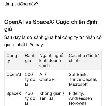
tăng trưởng này?
OpenAI vs SpaceX: Cuộc chiến định
giá
Sau đây là so sánh giữa hai công ty tư nhân có
giá trị nhất hiện nay:
Công
Đánh
Ngành nghề
Các nhà đầu tư
ty
giá
kinh doanh
chính
chính
OpenAI
500
AI /
SoftBank,
tỷ đô
ChatGPT
Thrive Capital,
la
Microsoft
SpaceX
456
Không gian /
Fidelity,
tỷ đô
Tên lửa
Andreessen
la
Horowitz