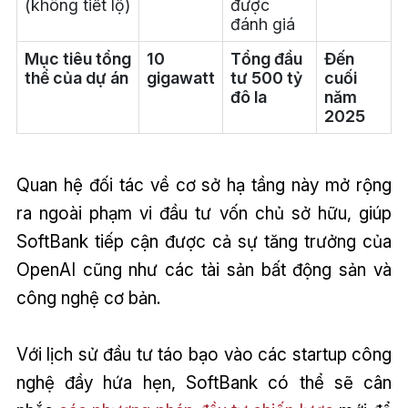
(không tiết lộ)
được
đánh giá
Mục tiêu tổng
10
Tổng đầu
Đến
thể của dự án
gigawatt
tư 500 tỷ
cuối
đô la
năm
2025
Quan hệ đối tác về cơ sở hạ tầng này mở rộng
ra ngoài phạm vi đầu tư vốn chủ sở hữu, giúp
SoftBank tiếp cận được cả sự tăng trưởng của
OpenAI cũng như các tài sản bất động sản và
công nghệ cơ bản.
Với lịch sử đầu tư táo bạo vào các startup công
nghệ đầy hứa hẹn, SoftBank có thể sẽ cân