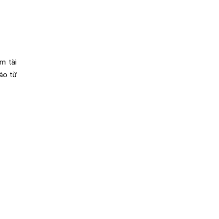
m tài
áo từ