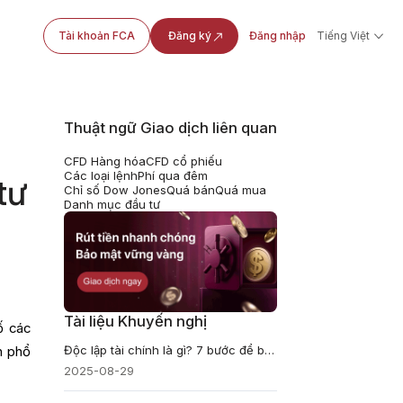
Tài khoản FCA
Đăng ký
Đăng nhập
Tiếng Việt
Thuật ngữ Giao dịch liên quan
CFD Hàng hóa
CFD cổ phiếu
Các loại lệnh
Phí qua đêm
tư
Chỉ số Dow Jones
Quá bán
Quá mua
Danh mục đầu tư
Tài liệu Khuyến nghị
ố các
Độc lập tài chính là gì? 7 bước để bạn nghỉ hưu sớm
n phổ
2025-08-29