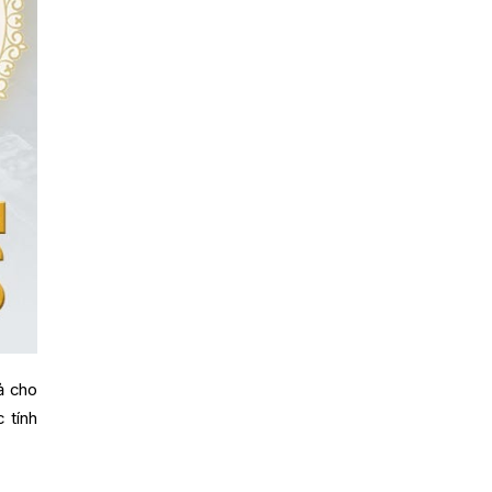
ả cho
 tính