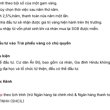
ành theo bội số của một gam vàng.
tùy chọn thôi việc sau năm thứ năm.
ịnh 2,5%/năm, thanh toán nửa năm một lần.
nhà đầu tư sẽ nhận được giá trị vàng hiện hành trên thị trường.
u nhập từ vốn phát sinh khi cá nhân mua lại SGB được miễn.
u tư vào Trái phiếu vàng có chủ quyền
u kiện
ể đầu tư. Cư dân Ấn Độ, bao gồm cá nhân, Gia đình Hindu không
g đại học và tổ chức từ thiện, đều có thể đầu tư.
ặc Kênh
ại
theo lịch trình (trừ Ngân hàng tài chính nhỏ & Ngân hàng thanh t
 TNHH (SHCIL)