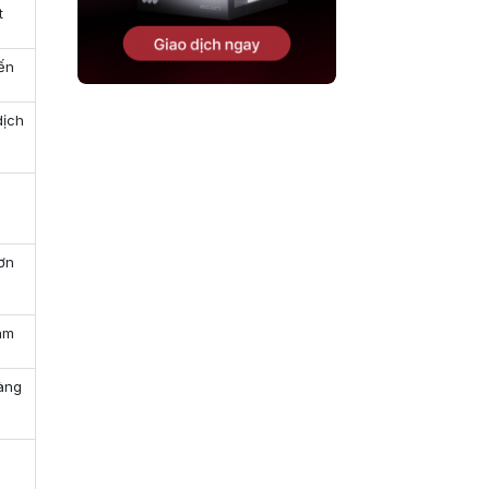
t
iến
dịch
đơn
ram
vàng