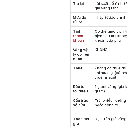
Trả lại
Lãi suất cố định 
giá vàng tăng
Mức độ
Thấp (được chính 
rủi ro
Tính
Có thể giao dịch 
thanh
dịch sau khi khóa
khoản
khoản vừa phải
Vàng vật
KHÔNG
lý có liên
quan
Thuế
Không có thuế th
khi mua lại (cá nh
thuế lãi suất
Đầu tư
1 gram vàng (giá 
tối thiểu
gram)
Cấu trúc
Trái phiếu, không
sở hữu
hoặc công ty
Theo dõi
Dựa trên giá vàng
giá