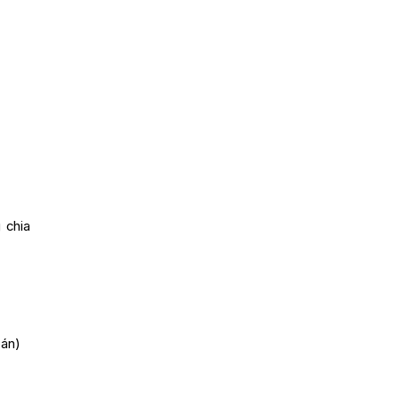
 chia
oán)