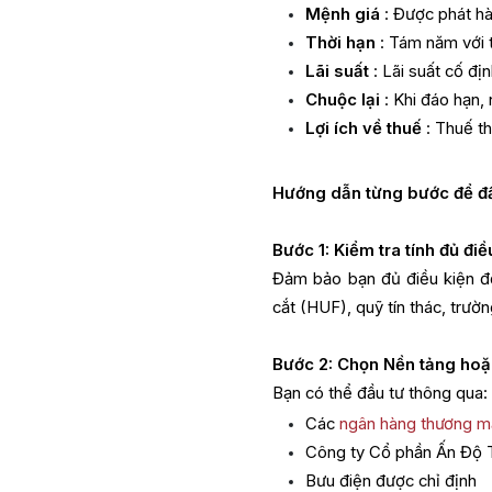
Mệnh giá
: Được phát h
Thời hạn
: Tám năm với 
Lãi suất
: Lãi suất cố đ
Chuộc lại
: Khi đáo hạn, 
Lợi ích về thuế
: Thuế th
Hướng dẫn từng bước để đầ
Bước 1: Kiểm tra tính đủ điề
Đảm bảo bạn đủ điều kiện đ
cắt (HUF), quỹ tín thác, trườn
Bước 2: Chọn Nền tảng ho
Bạn có thể đầu tư thông qua:
Các
ngân hàng thương m
Công ty Cổ phần Ấn Độ
Bưu điện được chỉ định