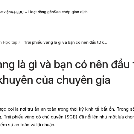
c viện
Hoạt động gần
Sao chép giao dịch
Về EBC
m Học tập
Trái phiếu vàng là gì và bạn có nên đầu tư không? Lời khuyên của chuyên gia
àng là gì và bạn có nên đầu 
khuyên của chuyên gia
c coi là nơi trú ẩn an toàn trong thời kỳ kinh tế bất ổn. Trong s
, Trái phiếu vàng có chủ quyền (SGB) đã nổi lên như một lựa chọ
iếm sự an toàn và lợi nhuận.