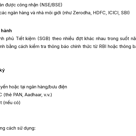
oán được công nhận (NSE/BSE)
các ngân hàng và nhà môi giới (như Zerodha, HDFC, ICICI, SBI)
t hành
ính phủ Tiết kiệm (SGB) theo nhiều đợt khác nhau trong suốt nă
ành bằng cách kiểm tra thông báo chính thức từ RBI hoặc thông b
 ký
uyến hoặc tại ngân hàng/bưu điện
 (thẻ PAN, Aadhaar, v.v.)
t (nếu có)
ằng cách sử dụng: