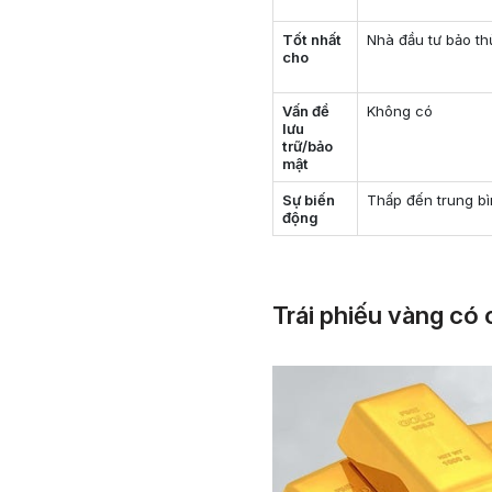
Tốt nhất
Nhà đầu tư bảo th
cho
Vấn đề
Không có
lưu
trữ/bảo
mật
Sự biến
Thấp đến trung b
động
Trái phiếu vàng có