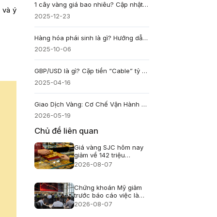
1 cây vàng giá bao nhiêu? Cập nhật giá vàng hôm nay mới nhất
 và ý
2025-12-23
Hàng hóa phái sinh là gì? Hướng dẫn đầu tư chi tiết
2025-10-06
GBP/USD là gì? Cặp tiền “Cable” tỷ giá giữa Bảng Anh và Đô la Mỹ
2025-04-16
Giao Dịch Vàng: Cơ Chế Vận Hành & Chiến Lược XAU/USD
2026-05-19
Chủ đề liên quan
Giá vàng SJC hôm nay
giảm về 142 triệu
đồng/lượng
2026-08-07
Chứng khoán Mỹ giảm
trước báo cáo việc làm
nhưng Phố Wall chưa
2026-08-07
hoảng loạn