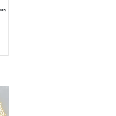
rung
p