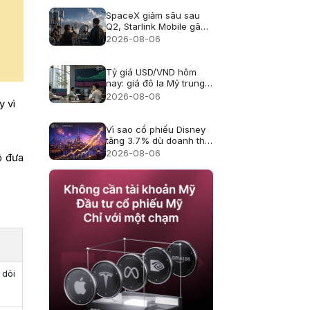
SpaceX giảm sâu sau
Q2, Starlink Mobile gây
áp lực lên viễn thông Mỹ
2026-08-06
Tỷ giá USD/VND hôm
nay: giá đô la Mỹ trung
tâm lên 25.433, USD
2026-08-06
y vì
ngân hàng giảm
Vì sao cổ phiếu Disney
tăng 3.7% dù doanh thu
hụt kỳ vọng?
2026-08-06
ộ đưa
 dõi