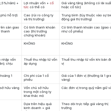
(2,5%/năm) +
Lợi nhuận vốn +
cổ
Giá vàng tăng (không có lãi suấ
tức
có thể có
hoặc cổ tức)
phủ hỗ trợ)
Cao (rủi ro công ty
Trung bình (tùy thuộc vào sự b
và thị trường)
động giá thị trường)
trên sàn giao
Có tính thanh khoản
Có tính thanh khoản cao (giao 
; thanh
cao (thị trường
như cổ phiếu)
chứng khoán)
KHÔNG
KHÔNG
u nhập vốn
Thuế thu nhập từ vốn
Thuế thu nhập từ vốn khi bán 
ân); chịu
áp dụng
vị
khoảng 1
Chi phí của 1 cổ
Giá của 1 đơn vị (thường là 1 g
phiếu
vàng)
 sở hữu vàng
Vốn chủ sở hữu
Các đơn vị trong quỹ nắm giữ 
trong một công ty
khai thác mỏ
Dựa trên hiệu quả
Theo dõi trực tiếp giá vàng thị
kinh doanh + giá
trường