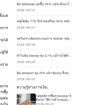
หุ้น Atlassian พุ่งขึ้น 35% แม้จะมีแนวโน้มการเติบโตเพียง 13%
2026-08-07
้งแต่
เหตุใดหุ้น TTD จึงร่วงลงเกือบ 30% หลังจากการคาดการณ์รายได้ 650 ล้านดอลลาร์
2026-08-07
ิจการ
บทวิเคราะห์ผลประกอบการ Airbnb: เหตุใดราคาหุ้น Airbnb อาจร่วงลงได้แม้รายได้จะเติบโต 16%
รายได้
2026-08-06
ู้ให้
ทำไมหุ้น Disney พุ่ง 3.7% แม้รายได้ต่ำกว่าคาด
2026-08-06
างราย
หุ้น Amazon พุ่ง 21% แล้ว Bezos ยื่นขายสูงสุด 4.1 พันล้านดอลลาร์ นี่คือสัญญาณเตือนหรือไม่?
2026-08-05
รายงาน
ความรู้ทางการเงิน
รซื้อ
กลยุทธ์การซื้อขายแบบมาร์
อมต่อ
ติงเกล: วิธีการทำงานและ
เหตุผลที่ล้มเหลว
2026-08-07
กร่งใน