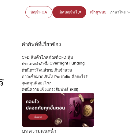
บัญชี FCA
เปิดบัญชีฟรี
เข้าสู่ระบบ
ภาษาไทย
คำศัพท์ที่เกี่ยวข้อง
CFD สินค้าโภคภัณฑ์
CFD หุ้น
ร
Overnight Funding
ประเภทคำสั่งซื้อ
ดัชนีดาวโจนส์
ขายเกินจำนวน
ภาวะซื้อมากเกินไป
Portfolio คืออะไร?
ร
จุดหมุนคืออะไร?
ดัชนีความแข็งแกร่งสัมพัทธ์ (RSI)
บทความแนะนำ