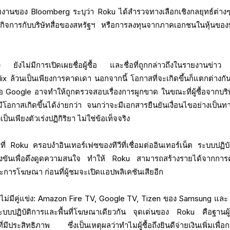
ายงานของ Bloomberg ระบุว่า Roku ได้สำรวจทางเลือกเชิงกลยุทธ์ต่าง
ิจการกับบริษัทสื่อของสหรัฐฯ หรือการลงทุนจากภาคเอกชนในหุ้นของบ
ง ยังไม่มีการเปิดเผยชื่อผู้ซื้อ และชื่อที่ถูกกล่าวถึงในรายงานข่าว
 ล้วนเป็นเพียงการคาดเดา นอกจากนี้ โอกาสที่จะเกิดขึ้นก็แตกต่างกั
 Google อาจทำให้ถูกตรวจสอบเรื่องการผูกขาด ในขณะที่ผู้ซื้อจากบริษั
โอกาสเกิดขึ้นได้ง่ายกว่า จนกว่าจะมีเอกสารยืนยันเงื่อนไขอย่างเป็นท
ป็นเพียงตัวเร่งปฏิกิริยา ไม่ใช่ข้อเท็จจริง
ารที่ Roku ครอบงำอินเทอร์เฟซของทีวีที่เชื่อมต่ออินเทอร์เน็ต ระบบปฏิบ
ข่งขันเพื่อดึงดูดความสนใจ ทำให้ Roku สามารถสร้างรายได้จากการ
การโฆษณา ก่อนที่ผู้ชมจะเปิดแอปพลิเคชันเสียอีก
าจะไม่มีคู่แข่ง: Amazon Fire TV, Google TV, Tizen ของ Samsung และ 
บบปฏิบัติการและพื้นที่โฆษณาเดียวกัน จุดเด่นของ Roku คือฐานผู้
ประสิทธิภาพ ซึ่งเป็นเหตุผลว่าทำไมผู้ซื้อถึงยินดีจ่ายเงินเพิ่มเพื่อก