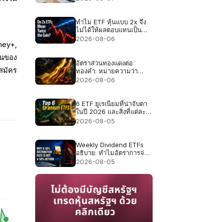
ทำไม ETF หุ้นแบบ 2x จึง
ไม่ได้ให้ผลตอบแทนเป็น
สองเท่าเสมอไป
2026-08-06
ney+,
ินของ
อัตราส่วนทองแดงต่อ
สมัคร
ทองคำ: หมายความว่า
อย่างไรเมื่อทองแดงและ
2026-08-06
ทองคำปรับตัวขึ้นพร้อมกัน
6 ETF ยูเรเนียมที่น่าจับตา
ในปี 2026 และสิ่งที่แต่ละ
กองทุนถือครองจริง
2026-08-05
Weekly Dividend ETFs
อธิบาย: ทำไมอัตราการจ่าย
50% ไม่ใช่ผลตอบแทน
2026-08-05
50%