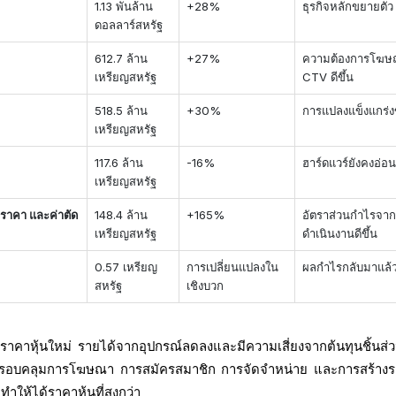
1.13 พันล้าน
+28%
ธุรกิจหลักขยายตัว
ดอลลาร์สหรัฐ
612.7 ล้าน
+27%
ความต้องการโฆ
เหรียญสหรัฐ
CTV ดีขึ้น
518.5 ล้าน
+30%
การแปลงแข็งแกร่งข
เหรียญสหรัฐ
117.6 ล้าน
-16%
ฮาร์ดแวร์ยังคงอ่อ
เหรียญสหรัฐ
อมราคา และค่าตัด
148.4 ล้าน
+165%
อัตราส่วนกำไรจา
เหรียญสหรัฐ
ดำเนินงานดีขึ้น
0.57 เหรียญ
การเปลี่ยนแปลงใน
ผลกำไรกลับมาแล้
สหรัฐ
เชิงบวก
บราคาหุ้นใหม่ รายได้จากอุปกรณ์ลดลงและมีความเสี่ยงจากต้นทุนชิ้นส่
รอบคลุมการโฆษณา การสมัครสมาชิก การจัดจำหน่าย และการสร้างร
ทำให้ได้ราคาหุ้นที่สูงกว่า