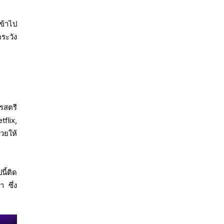
ข้าไป
ระวัง
ารสตรี
flix,
วยให้
ี้ติด
 ซึ่ง