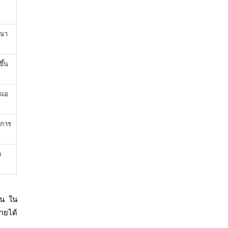
ษณา
ึ้น
นแอ
กการ
ว
วน ใน
ายได้