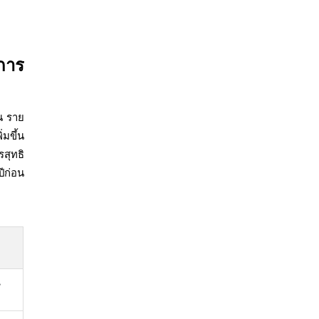
การ
น ราย
มขึ้น
รสุทธิ
ีก่อน
น