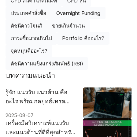
CFD สินค้าโภคภัณฑ์
CFD หุ้น
ประเภทคำสั่งซื้อ
Overnight Funding
ดัชนีดาวโจนส์
ขายเกินจำนวน
ภาวะซื้อมากเกินไป
Portfolio คืออะไร?
จุดหมุนคืออะไร?
ดัชนีความแข็งแกร่งสัมพัทธ์ (RSI)
บทความแนะนำ
รู้จัก แนวรับ แนวต้าน คือ
อะไร พร้อมกลยุทธ์เทรด
Forex ที่ได้ผลจริง
2025-08-07
เครื่องมือวิเคราะห์แนวรับ
และแนวต้านที่ดีที่สุดสำหรับ