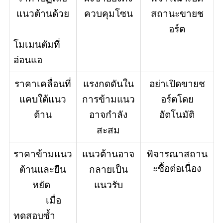
แนวต้านด้วย
ควบคุมโซน
สถานะขายช
อร์ต
โมเมนตัมที่
อ่อนแอ
ราคาเคลื่อนที่
แรงกดดันใน
อย่าเปิดขายช
แคบใต้แนว
การข้ามแนว
อร์ตโดย
ต้าน
อาจกำลัง
อัตโนมัติ
สะสม
พิจารณาสถาน
ราคาข้ามแนว
แนวต้านอาจ
ะซื้อต่อเนื่อง
ต้านและยืน
กลายเป็น
หยัด 
แนวรับ
             เมื่อ
ทดสอบซ้ำ