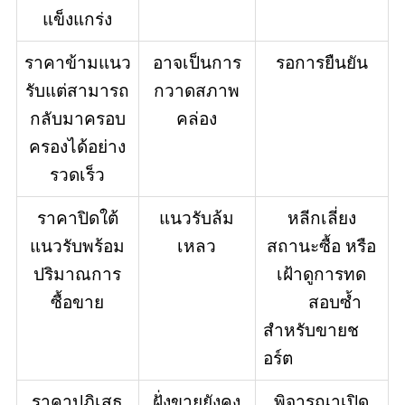
แข็งแกร่ง
ราคาข้ามแนว
อาจเป็นการ
รอการยืนยัน
รับแต่สามารถ
กวาดสภาพ
กลับมาครอบ
คล่อง
ครองได้อย่าง
รวดเร็ว
ราคาปิดใต้
แนวรับล้ม
หลีกเลี่ยง
แนวรับพร้อม
เหลว
สถานะซื้อ หรือ
ปริมาณการ
เฝ้าดูการทด
ซื้อขาย
          สอบซ้ำ
สำหรับขายช
อร์ต
ราคาปฏิเสธ
ฝั่งขายยังคง
พิจารณาเปิด