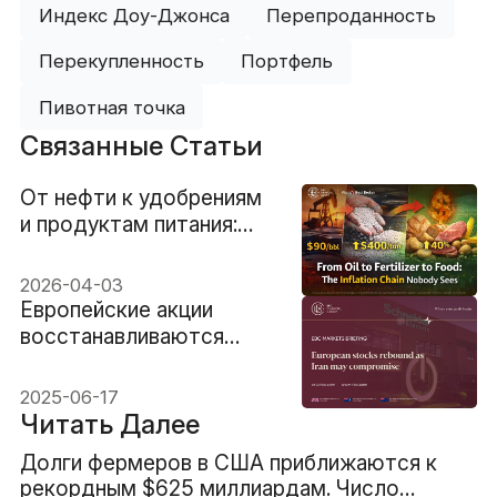
Индекс Доу-Джонса
Перепроданность
Перекупленность
Портфель
Пивотная точка
Связанные Статьи
От нефти к удобрениям
и продуктам питания:
цепочка инфляции,
которую никто не
2026-04-03
замечает
Европейские акции
восстанавливаются
после того, как Иран
может пойти на
2025-06-17
компромисс
Читать Далее
Долги фермеров в США приближаются к
рекордным $625 миллиардам. Число