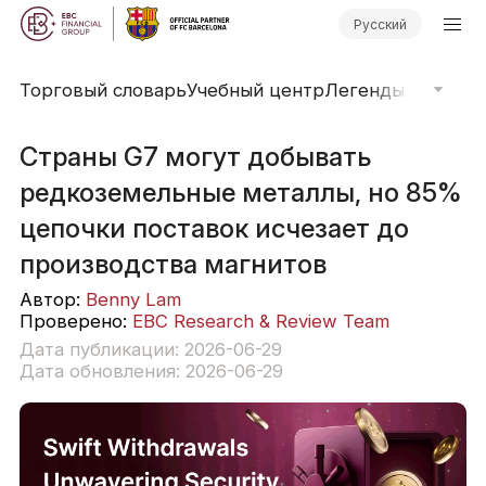
Русский
Торговый словарь
Учебный центр
Легенды рынка
О
Страны G7 могут добывать
редкоземельные металлы, но 85%
цепочки поставок исчезает до
производства магнитов
Автор:
Benny Lam
Проверено:
EBC Research & Review Team
Дата публикации: 2026-06-29
Дата обновления: 2026-06-29