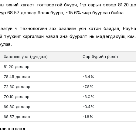
ны эхний хагаст тогтвортой буурч, 1-р сарын эхээр 81.20 д
уур 68.57 доллар болж буурч, ~15.6%-иар буурсан байна.
ээгүй ч технологийн зах зээлийн уян хатан байдал, PayPa
й түүхийг харгалзан үзвэл энэ бууралт нь мэдэгдэхүйц юм
уулав.
Хаалтын үнэ (дундаж)
Сар бүрийн өөрчлөлт
81.20 доллар
-
78.45 доллар
-3.4%
72.30 доллар
-7.8%
70.10 доллар
-3.0%
69.80 доллар
-0.4%
68.57 доллар
-1.8%
рлын эхлэл