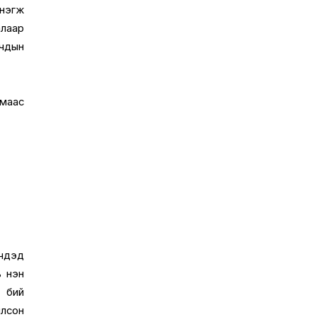
нэгж
алаар
гчдын
лмаас
гчдэд
ь нэн
 бий
илсон