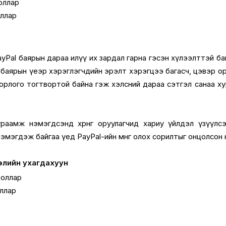
оллар
оллар
ул PayPal баярын дараа илүү их зардал гарна гэсэн хүлээлттэй ба
 баярын үеэр хэрэглэгчдийн эрэлт хэрэгцээ багасч, цэвэр о
 орлого тогтвортой байна гэж хэлсний дараа сэтгэл санаа х
раамж нэмэгдсэнд хөрөнгө оруулагчид хариу үйлдэл үзүүлс
 нэмэгдэж байгаа үед PayPal-ийн мөнгө олох сорилтыг онцолсон
ээлийн ухагдахуун
доллар
оллар