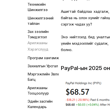
Техникийн
Шинжилгээ
Ашигтай байдлаа хадгалж,
байгаа нь олон хүнийг гайх
Шинжилгээний
тайлан
сэргэж чадах уу?
Зах зээлийн
Энэ нийтлэлд бид уналтын
Тэмдэглэл
Арилжааны
үеийн мэдээллийг судалж, 
Хэрэгслүүд
болно.
Програм хангамж
Захиалгын Урсгал
PayPal-ын 2025 он
Мэргэжлийн Зөвлөх
Багц
Арилжааны
Тооцоолуур
Эдийн засгийн
Календарь