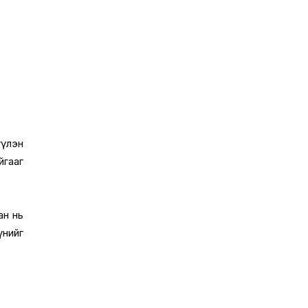
үүлэн
йгааг
ан нь
үнийг