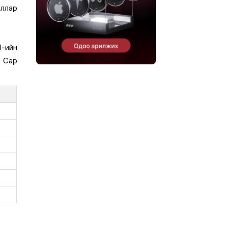
оллар
l-ийн
. Сар