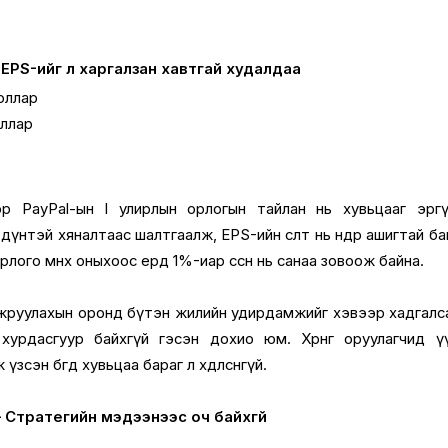
 EPS-ийг үл харгалзан хавтгай худалдаа
оллар
оллар
эр PayPal-ын I улирлын орлогын тайлан нь хувьцааг эрг
дүнтэй хяналтаас шалтгаалж, EPS-ийн өсөлт нь өндөр ашигтай ба
лого өмнөх оныхоос ердөө 1%-иар өссөн нь санаа зовоож байна.
йжруулахын оронд бүтэн жилийн удирдамжийг хэвээр хадгалс
 хурдасгуур байхгүй гэсэн дохио юм. Хөрөнгө оруулагчид ү
сэн бөгөөд хувьцаа бараг л хөдөлсөнгүй.
– Стратегийн мэдээнээс оч байхгүй