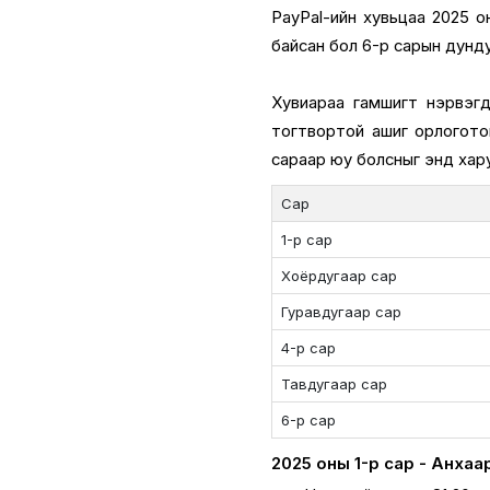
PayPal-ийн хувьцаа 2025 о
байсан бол 6-р сарын дунд
Хувиараа гамшигт нэрвэгд
тогтвортой ашиг орлогото
сараар юу болсныг энд хар
Сар
1-р сар
Хоёрдугаар сар
Гуравдугаар сар
4-р сар
Тавдугаар сар
6-р сар
2025 оны 1-р сар - Анхаа