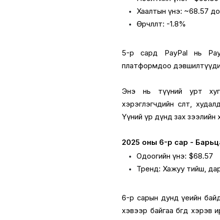
Хаалтын үнэ: ~68.57 д
Өөрчлөлт: -1.8%
5-р сард PayPal нь Pa
платформдоо дэвшилтүүдий
Энэ нь түүний урт хуг
хэрэглэгчдийн өсөлт, худа
Үүний үр дүнд зах зээлийн 
2025 оны 6-р сар - Барь
Одоогийн үнэ: $68.57
Тренд: Хажуу тийш, д
6-р сарын дунд үеийн бай
хэвээр байгаа бөгөөд хэрэв