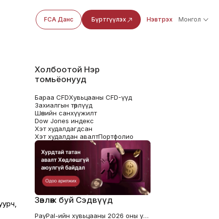
FCA Данс
Бүртгүүлэх
Нэвтрэх
Монгол
Холбоотой Нэр
томьёонууд
Бараа CFD
Хувьцааны CFD-үүд
Захиалгын төрлүүд
Шөнийн санхүүжилт
Dow Jones индекс
Хэт худалдагдсан
Хэт худалдан авалт
Портфолио
Зөвлөж буй Сэдвүүд
уурч,
PayPal-ийн хувьцааны 2026 оны урьдчилсан мэдээ: Үнэлгээ ба ашгийн хяналт