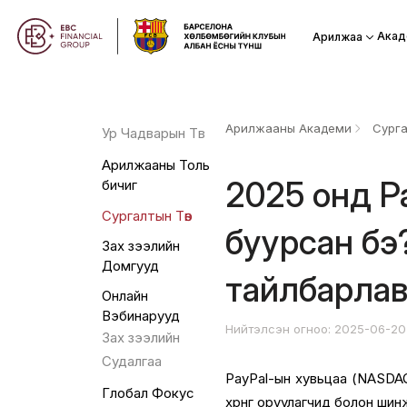
Акад
Арилжаа
Арилжааны Академи
Сурга
Ур Чадварын Төв
Арилжааны Толь
2025 онд P
бичиг
Сургалтын Төв
буурсан бэ
Зах зээлийн
Домгууд
тайлбарла
Онлайн
Вэбинарууд
Нийтэлсэн огноо: 2025-06-20
Зах зээлийн
Судалгаа
PayPal-ын хувьцаа (NASDAQ
Глобал Фокус
хөрөнгө оруулагчид болон ш