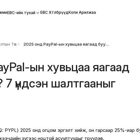
еми
EBC Хөтөлбөрүүд
Копи Арилжаа
EBC-ийн тухай
лтын Төв
2025 онд PayPal-ын хувьцаа яагаад буурсан бэ? 7 үндсэн шалтгааныг тайлбарлав
ayPal-ын хувьцаа яагаад
? 7 үндсэн шалтгааныг
в
: PYPL) 2025 онд огцом эргэлт хийж, он гарсаар 25%-иар б
инжээчдийн зүгээс ноцтой асуултуудыг төрүүлэв.