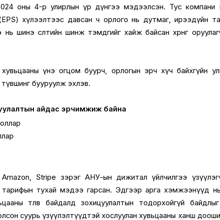
2024 оны 4-р улирлын үр дүнгээ мэдээлсэн. Тус компани 
(EPS) хүлээлтээс давсан ч орлого нь дутмаг, ирээдүйн т
нь шинэ өсөлтийн шинж тэмдгийг хайж байсан хөрөнгө оруула
хувьцааны үнэ огцом буурч, орлогын эрч хүч байхгүйн у
 түвшинг бууруулж эхлэв.
цуулалтын айдас эрчимжиж байна
доллар
ллар
 Amazon, Stripe зэрэг АНУ-ын дижитал үйлчилгээ үзүүлэ
 тарифын тухай мэдээ гарсан. Эдгээр арга хэмжээнүүд н
цааны төлөв байдалд зохицуулалтын тодорхойгүй байдлыг
н болсон суурь үзүүлэлтүүдтэй хослуулан хувьцааны ханш доош