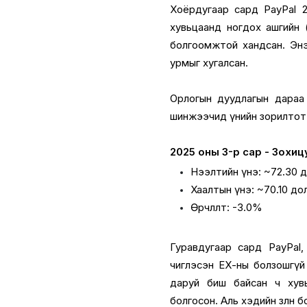
Хоёрдугаар сард PayPal 
хувьцаанд ногдох ашгийн 
болгоомжтой хандсан. Энэ 
урмыг хугалсан.
Орлогын дуудлагын дараа 
шинжээчид үнийн зорилтот
2025 оны 3-р сар - Зохи
Нээлтийн үнэ: ~72.30 
Хаалтын үнэ: ~70.10 до
Өөрчлөлт: -3.0%
Гуравдугаар сард PayPal,
чиглэсэн ЕХ-ны болзошгүй
даруй биш байсан ч хувь
болгосон. Аль хэдийн зөөлө