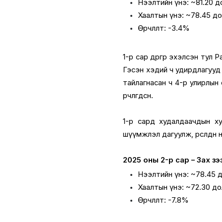
Нээлтийн үнэ: ~81.20 д
Хаалтын үнэ: ~78.45 д
Өөрчлөлт: -3.4%
1-р сар өөдрөгөөр эхэлсэн т
Гэсэн хэдий ч удирдлагууд
тайлагнасан ч 4-р улирлын
өөрчлөгдсөн.
1-р сард худалдаачдын ху
шүүмжлэл дагуулж, өрсөлдөөн
2025 оны 2-р сар – Зах з
Нээлтийн үнэ: ~78.45 
Хаалтын үнэ: ~72.30 д
Өөрчлөлт: -7.8%