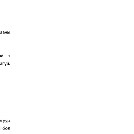
ааны
ий ч
агүй.
огуур
м бол