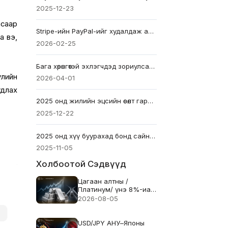
2025-12-23
асаар
Stripe-ийн PayPal-ийг худалдаж авах тухай мэдээллээр PayPal-ын хувьцааны үнэ огцом өсөв: Дараа нь юу болох вэ?
а вэ,
2026-02-25
Бага хөрөнгөтэй эхлэгчдэд зориулсан $100-аас доош 12 шилдэг хувьцаа
үлийн
2026-04-01
удлах
2025 онд жилийн эцсийн өсөлт гарах уу? Анхаарах гол дохионууд
2025-12-22
2025 онд хүү буурахад бонд сайн хөрөнгө оруулалт хэвээр байна уу?
2025-11-05
Холбоотой Сэдвүүд
Цагаан алтны /
Платинум/ үнэ 8%-иар
өслөө — 2026 оны
2026-08-05
нийлүүлэлтийн
хомсдол дахин
анхаарлын төвд орж
USD/JPY АНУ–Японы