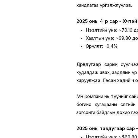
хандлагаа үргэлжлүүлэв.
2025 оны 4-р сар - Хүчтэй
Нээлтийн үнэ: ~70.10 д
Хаалтын үнэ: ~69.80 д
Өөрчлөлт: -0.4%
Дөрөвдүгээр сарын сүүлчэ
худалдаж авах, зардлын үр 
харуулжээ. Гэсэн хэдий ч ор
Мөн компани нь түүнийг са
богино хугацааны өсөлтийн
зогсонги байдлын дохио гэж үз
2025 оны тавдугаар сар 
Нээлтийн үнэ: ~$69.80