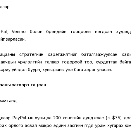
оллар
yPal, Venmo болон брендийн тооцооны нэгдсэн худалд
г зарласан.
ацааны стратегийн хэрэгжилтийг баталгаажуулсан хэд
лдаачдын үрчлэлтийн талаар тодорхой тоо, хурдатгал байга
хариу үйлдэл буурч, хувьцааны үнэ бага зэрэг унасан.
цааны загварт гацсан
арамтанд
длаар PayPal-ын хувьцаа 200 хоногийн дунджаас (~ $75) до
 ирэх орлого эсвэл макро эдийн засгийн өгөгдөл урам хугарах ю