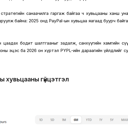
 стратегийн санаачилга гаргаж байгаа ч хувьцааны ханш ун
шруулж байна: 2025 онд PayPal-ын хувьцаа яагаад буурч байга
 цаадах бодит шалтгааныг задалж, санхүүгийн хамгийн сү
оны эцэс ба 2026 он хүртэл PYPL-ийн дараагийн үйлдлийг с
ы хувьцааны гүйцэтгэл