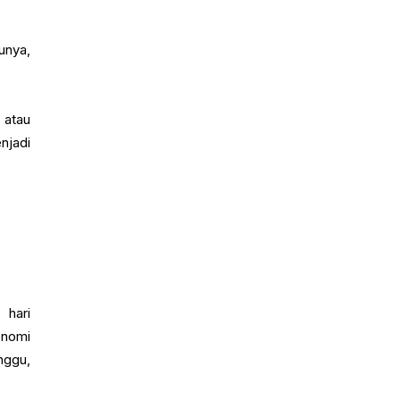
unya,
 atau
njadi
 hari
onomi
nggu,