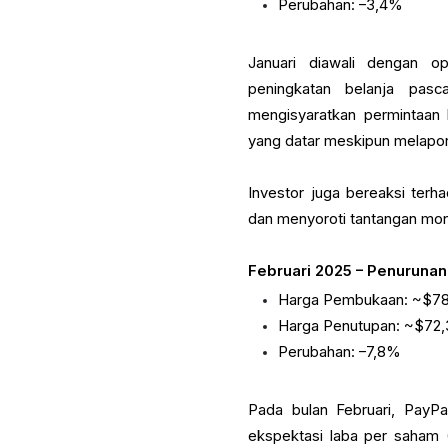
Perubahan: –3,4%
Januari diawali dengan o
peningkatan belanja pasc
mengisyaratkan permintaan
yang datar meskipun melapork
Investor juga bereaksi terh
dan menyoroti tantangan mon
Februari 2025 – Penuruna
Harga Pembukaan: ~$78
Harga Penutupan: ~$72,
Perubahan: –7,8%
Pada bulan Februari, PayP
ekspektasi laba per saham 