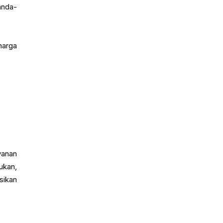
anda-
harga
yanan
ukan,
sikan