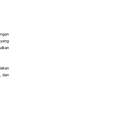
engan
 yang
ulkan
dakan
, dan