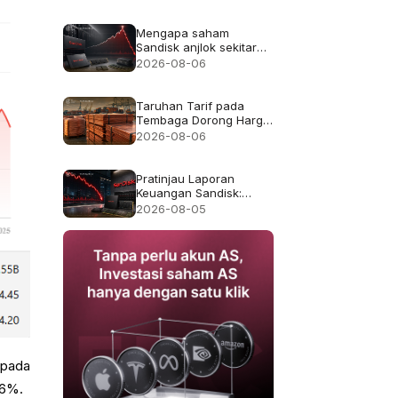
Mengapa saham
Sandisk anjlok sekitar
13% meskipun
2026-08-06
pendapatan rekor
$8.97B
Taruhan Tarif pada
Tembaga Dorong Harga
Tembaga ke Rekor
2026-08-06
$6.703
Pratinjau Laporan
Keuangan Sandisk:
Apakah Pertumbuhan
2026-08-05
Pendapatan 4x Cukup
Setelah Kejatuhan 47%
pada Juli?
 pada
,6%.