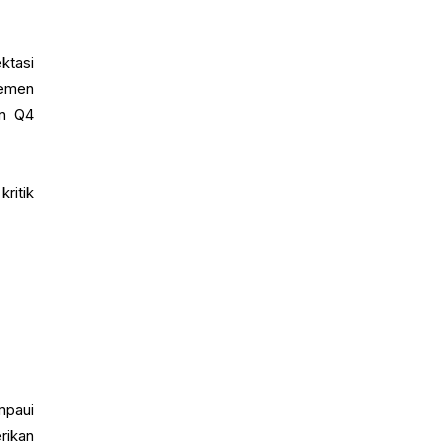
ktasi
jemen
an Q4
ritik
mpaui
rikan