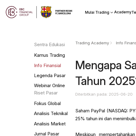
Academy
Mulai Trading
Te
Trading Academy
Info Finans
Sentra Edukasi
Kamus Trading
Mengapa Sa
Info Finansial
Legenda Pasar
Tahun 2025?
Webinar Online
Riset Pasar
Diterbitkan pada: 2025-06-20
Fokus Global
Saham PayPal (NASDAQ: PYPL)
Analisis Teknikal
25% tahun ini dan menimbulkan
Analisis Market
Jurnal Pasar
Meskipun mempertahankan pr