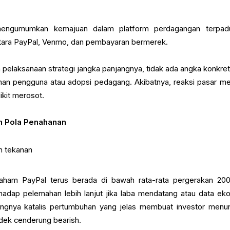
engumumkan kemajuan dalam platform perdagangan terpad
ntara PayPal, Venmo, dan pembayaran bermerek.
pelaksanaan strategi jangka panjangnya, tidak ada angka konkret
an pengguna atau adopsi pedagang. Akibatnya, reaksi pasar me
ikit merosot.
am Pola Penahanan
h tekanan
aham PayPal terus berada di bawah rata-rata pergerakan 200
hadap pelemahan lebih lanjut jika laba mendatang atau data ek
gnya katalis pertumbuhan yang jelas membuat investor menu
dek cenderung bearish.