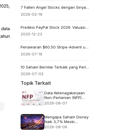
2025,
7 Fallen Angel Stocks dengan Sinyal Turnaround Nyata di 2026 (BA, PYPL, NKE)
2026-02-19
Prediksi PayPal Stock 2026: Valuasi dan Pengawasan Margin
 data
2025-12-23
tahun
Penawaran $60.50 Stripe-Advent untuk PayPal: Apakah tawaran $53 miliar terlalu rendah?
2026-07-16
10 Saham Bernilai Terbaik yang Perlu Dipantau pada 2026 yang Mungkin Salah Dihargai oleh Pasar
2026-07-02
Topik Terkait
Data Ketenagakerjaan
Non-Pertanian (NFP)
untuk Juli 2026 -
2026-08-07
Sebelumnya: 57 ribu
Perkiraan: 83 ribu
Mengapa Saham Disney
Naik 3,7% Meski
Pendapatan Meleset
2026-08-06