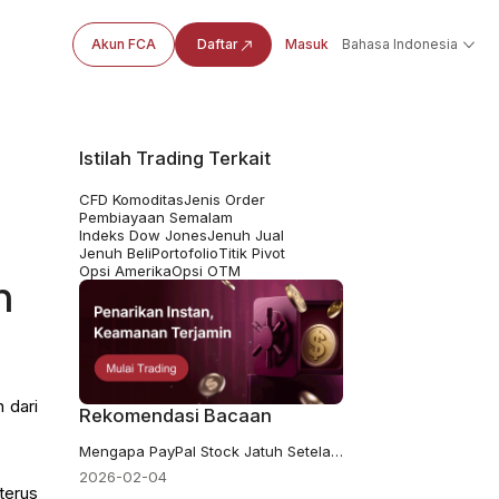
Akun FCA
Daftar
Masuk
Bahasa Indonesia
Istilah Trading Terkait
CFD Komoditas
Jenis Order
Pembiayaan Semalam
Indeks Dow Jones
Jenuh Jual
Jenuh Beli
Portofolio
Titik Pivot
Opsi Amerika
Opsi OTM
n
 dari
Rekomendasi Bacaan
Mengapa PayPal Stock Jatuh Setelah Laporan Pendapatan: Prospek Lemah, Perubahan CEO
2026-02-04
terus