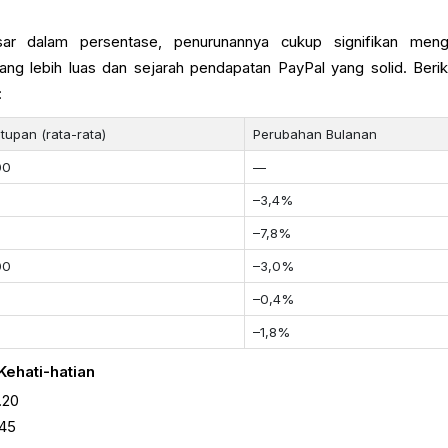
sar dalam persentase, penurunannya cukup signifikan meng
ang lebih luas dan sejarah pendapatan PayPal yang solid. Beriku
:
tupan (rata-rata)
Perubahan Bulanan
00
—
–3,4%
–7,8%
00
–3,0%
–0,4%
–1,8%
Kehati-hatian
.20
,45