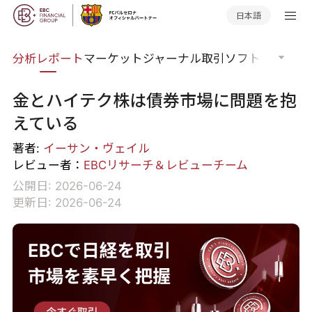
日本語
分析
分析レポート
マーケットジャーナル
取引ソフトウェア
オ
金とハイテク株は債券市場に問題を抱
えている
著者:
イーサン・ヴェイル
レビュー者：
EBCリサーチ＆レビューチーム
公開日: 2026-06-24
更新日: 2026-06-24