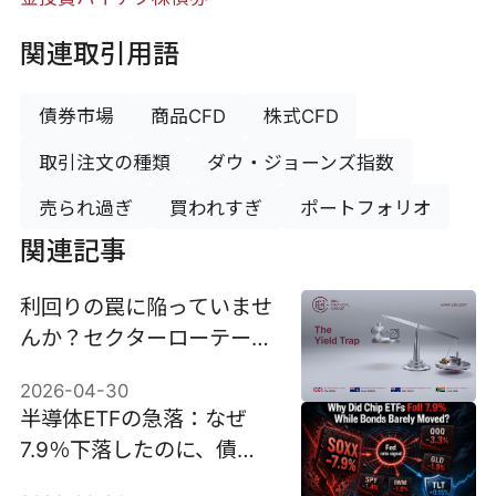
関連取引用語
債券市場
商品CFD
株式CFD
取引注文の種類
ダウ・ジョーンズ指数
売られ過ぎ
買われすぎ
ポートフォリオ
関連記事
利回りの罠に陥っていませ
んか？セクターローテーシ
ョンを早期に見抜く方法
2026-04-30
半導体ETFの急落：なぜ
7.9％下落したのに、債券
はほとんど動かなかったの