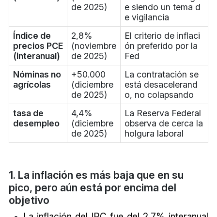
de 2025)
e siendo un tema d
e vigilancia
Índice de
2,8%
El criterio de inflaci
precios PCE
(noviembre
ón preferido por la
(interanual)
de 2025)
Fed
Nóminas no
+50.000
La contratación se
agrícolas
(diciembre
está desacelerand
de 2025)
o, no colapsando
tasa de
4,4%
La Reserva Federal
desempleo
(diciembre
observa de cerca la
de 2025)
holgura laboral
1. La inflación es más baja que en su
pico, pero aún está por encima del
objetivo
La inflación del IPC fue del 2,7% interanual