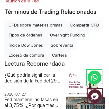
Reunión de la Fed
Términos de Trading Relacionados
CFDs sobre materias primas
Compartir CFD
Tipos de órdenes
Overnight Funding
Índice Dow Jones
Sobreventa
Exceso de compra
Cartera
Lectura Recomendada
¿Qué podría significar la
decisión de la Fed del 29
de julio para el Nasdaq
100?
2026-07-27
Fed mantiene las tasas en
el 3,75%. ¿Por qué tres