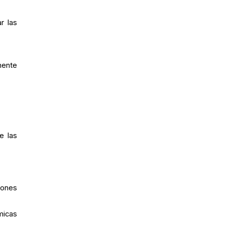
r las
mente
e las
iones
micas