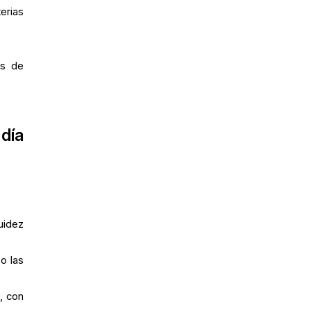
erias
as de
día
uidez
o las
, con