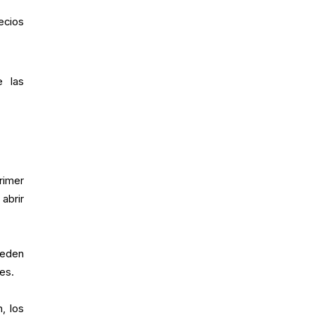
ecios
e las
rimer
 abrir
ueden
nes.
, los