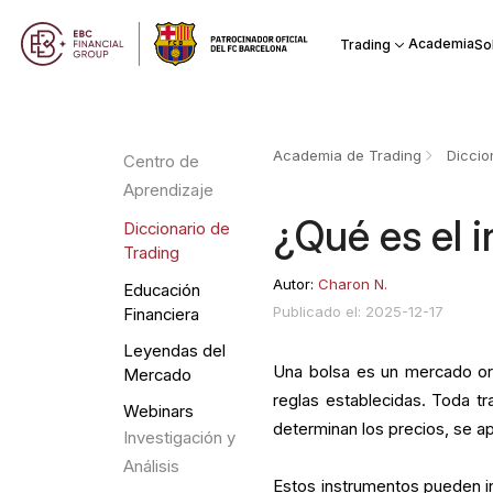
Academia
Trading
So
Academia de Trading
Diccio
Centro de
Aprendizaje
¿Qué es el i
Diccionario de
Trading
Autor:
Charon N.
Educación
Publicado el: 2025-12-17
Financiera
Leyendas del
Una bolsa es un mercado or
Mercado
reglas establecidas. Toda tr
Webinars
determinan los precios, se a
Investigación y
Análisis
Estos instrumentos pueden in