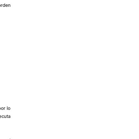
orden
or lo
ecuta