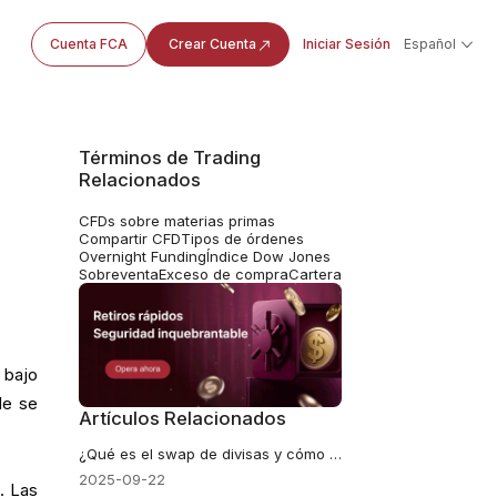
Cuenta FCA
Crear Cuenta
Iniciar Sesión
Español
Términos de Trading
Relacionados
CFDs sobre materias primas
Compartir CFD
Tipos de órdenes
Overnight Funding
Índice Dow Jones
Sobreventa
Exceso de compra
Cartera
 bajo
de se
Artículos Relacionados
¿Qué es el swap de divisas y cómo afecta al trading?
2025-09-22
. Las