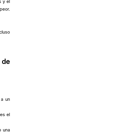
 y el
peor.
cluso
 de
 a un
es el
o una