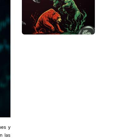
nes y
n las