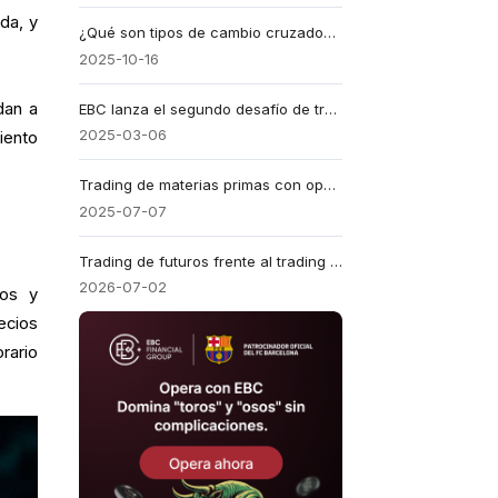
da, y
¿Qué son tipos de cambio cruzados? Guía completa
2025-10-16
dan a
EBC lanza el segundo desafío de trading de un millón de dólares con un premio de $1M
2025-03-06
iento
Trading de materias primas con opciones: 5 riesgos a gestionar
2025-07-07
Trading de futuros frente al trading de CFD: diferencias clave, costes y riesgos
2026-07-02
vos y
ecios
rario