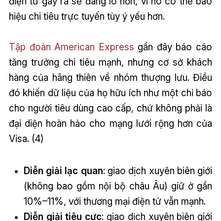
điện tử gây ra sẽ đáng lo hơn, vì nó có thể báo
hiệu chi tiêu trực tuyến tùy ý yếu hơn.
Tập đoàn American Express
gần đây báo cáo
tăng trưởng chi tiêu mạnh, nhưng cơ sở khách
hàng của hãng thiên về nhóm thượng lưu. Điều
đó khiến dữ liệu của họ hữu ích như một chỉ báo
cho người tiêu dùng cao cấp, chứ không phải là
đại diện hoàn hảo cho mạng lưới rộng hơn của
Visa. (4)
Diễn giải lạc quan
: giao dịch xuyên biên giới
(không bao gồm nội bộ châu Âu) giữ ở gần
10%–11%, với thương mại điện tử vẫn mạnh.
Diễn giải tiêu cực
: giao dịch xuyên biên giới