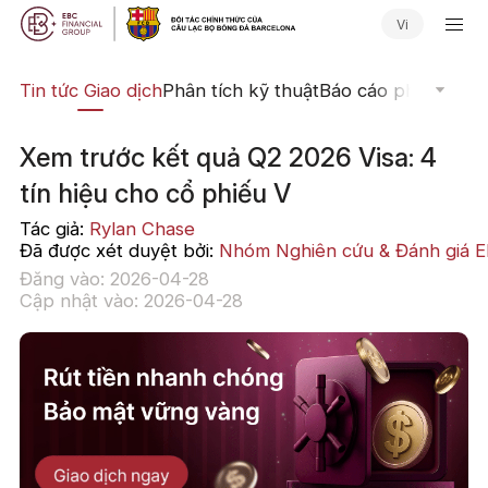
Vi
yến
Tin tức Giao dịch
Phân tích kỹ thuật
Báo cáo phân tích
N
Xem trước kết quả Q2 2026 Visa: 4
tín hiệu cho cổ phiếu V
Tác giả:
Rylan Chase
Đã được xét duyệt bởi:
Nhóm Nghiên cứu & Đánh giá 
Đăng vào: 2026-04-28
Cập nhật vào: 2026-04-28