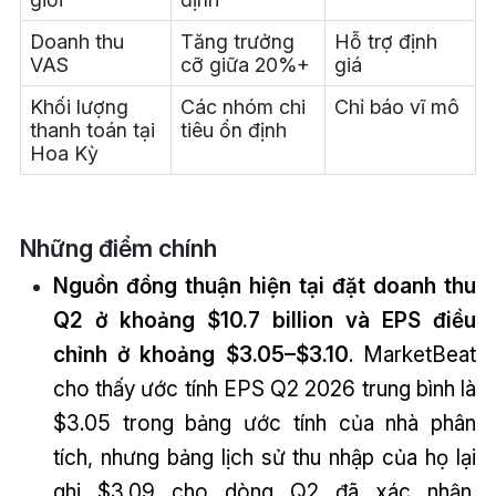
Doanh thu
Tăng trưởng
Hỗ trợ định
VAS
cỡ giữa 20%+
giá
Khối lượng
Các nhóm chi
Chỉ báo vĩ mô
thanh toán tại
tiêu ổn định
Hoa Kỳ
Những điểm chính
Nguồn đồng thuận hiện tại đặt doanh thu
Q2 ở khoảng $10.7 billion và EPS điều
chỉnh ở khoảng $3.05–$3.10
. MarketBeat
cho thấy ước tính EPS Q2 2026 trung bình là
$3.05 trong bảng ước tính của nhà phân
tích, nhưng bảng lịch sử thu nhập của họ lại
ghi $3.09 cho dòng Q2 đã xác nhận.