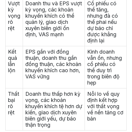
Vượt
Doanh thu và EPS vượt
Cổ phiếu có
kỳ
kỳ vọng, các khoản
thể tăng,
vọng
khuyến khích có thể
nhưng đà có
rõ
quản lý, giao dịch
thể phai nếu
rệt
xuyên biên giới ổn
dự báo chỉ
định, VAS mạnh
được khẳng
định lại
Kết
EPS gần với đồng
Kinh doanh
quả
thuận, doanh thu gần
vẫn ổn, nhưng
lẫn
đồng thuận, các khoản
cổ phiếu có
lộn
khuyến khích cao hơn,
thể duy trì
VAS vững
trong biên độ
hẹp
Thất
Doanh thu thấp hơn kỳ
Nỗi lo về quy
bại
vọng, các khoản
định kết hợp
rõ
khuyến khích tệ hơn dự
với thất vọng
rệt
kiến, giao dịch xuyên
về nền tảng cơ
biên giới yếu, dự báo
bản
thận trọng