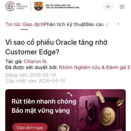
Vi
yến
Tin tức Giao dịch
Phân tích kỹ thuật
Báo cáo phân tích
N
Vì sao cổ phiếu Oracle tăng nhờ
Customer Edge?
Tác giả:
Charon N.
Đã được xét duyệt bởi:
Nhóm Nghiên cứu & Đánh giá 
Đăng vào: 2026-04-14
Cập nhật vào: 2026-04-14