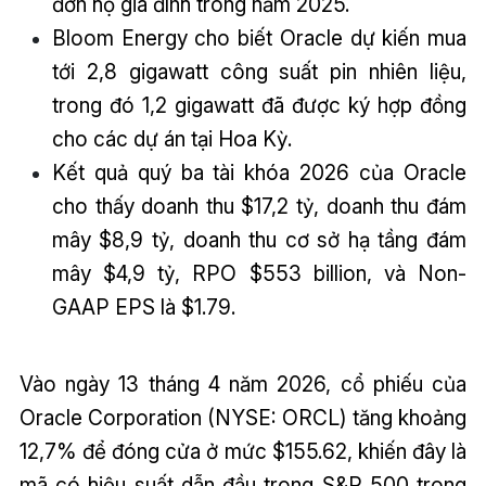
đơn hộ gia đình trong năm 2025.
Bloom Energy cho biết Oracle dự kiến mua
tới 2,8 gigawatt công suất pin nhiên liệu,
trong đó 1,2 gigawatt đã được ký hợp đồng
cho các dự án tại Hoa Kỳ.
Kết quả quý ba tài khóa 2026 của Oracle
cho thấy doanh thu $17,2 tỷ, doanh thu đám
mây $8,9 tỷ, doanh thu cơ sở hạ tầng đám
mây $4,9 tỷ, RPO $553 billion, và Non-
GAAP EPS là $1.79.
Vào ngày 13 tháng 4 năm 2026, cổ phiếu của
Oracle Corporation (NYSE: ORCL) tăng khoảng
12,7% để đóng cửa ở mức $155.62, khiến đây là
mã có hiệu suất dẫn đầu trong S&P 500 trong