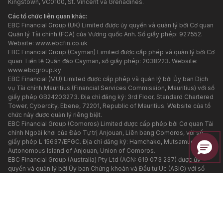
Kingstown, VC0100, St. Vincent và Grenadines.
Các tổ chức liên quan khác:
EBC Financial Group (UK) Limited được ủy quyền và quản lý bởi Cơ quan
Quản lý Tài chính (FCA) của Vương quốc Anh. Số giấy phép: 927552.
Website:
www.ebcfin.co.uk
EBC Financial Group (Cayman) Limited được cấp phép và quản lý bởi Cơ
quan Tiền tệ Quần đảo Cayman, số giấy phép: 2038223. Website:
www.ebcgroup.ky
EBC Financial (MU) Limited được cấp phép và quản lý bởi Ủy ban Dịch
vụ Tài chính Mauritius (Financial Services Commission, Mauritius) với số
giấy phép GB24203273. Địa chỉ đăng ký: 3rd Floor, Standard Chartered
Tower, Cybercity, Ebene, 72201, Republic of Mauritius. Website của tổ
chức này được quản lý riêng biệt.
EBC Financial Group (Comoros) Limited được cấp phép bởi Cơ quan Tài
chính Ngoài khơi của Đảo Tự trị Anjouan, Liên bang Comoros, với số
giấy phép L 15637/EFGC. Địa chỉ đăng ký: Hamchako, Mutsamudu,
Autonomous Island of Anjouan, Union of Comoros.
EBC Financial Group (Australia) Pty Ltd (ACN: 619 073 237) được ủy
quyền và quản lý bởi Ủy ban Chứng khoán và Đầu tư Úc (ASIC) với số
giấy phép 500991. EBC Financial Group (Australia) Pty Ltd là một đơn vị
liên quan của EBC Financial Group (SVG) LLC, tuy nhiên các đơn vị này
được quản lý độc lập. Các sản phẩm và dịch vụ tài chính được cung cấp
trên trang web này KHÔNG do đơn vị tại Úc cung cấp, và không có
quyền truy đòi pháp lý đối với đơn vị này.
EBC Group (Cyprus) Ltd hỗ trợ dịch vụ thanh toán cho các tổ chức được