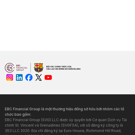
EBC Financial Group là một thương hiệu đồng sở hữu bởi nhóm các tổ
chức bao gồm:
EBC Financial Group (SVG) LLC được ủy quyền bởi Cơ quan Dịch vụ Tài
chính St. Vincent và Grenadines (SVGFSA), với số đăng ký công ty là
353 LLC 2020. Địa chỉ đăng ký tại Euro House, Richmond Hill Road,