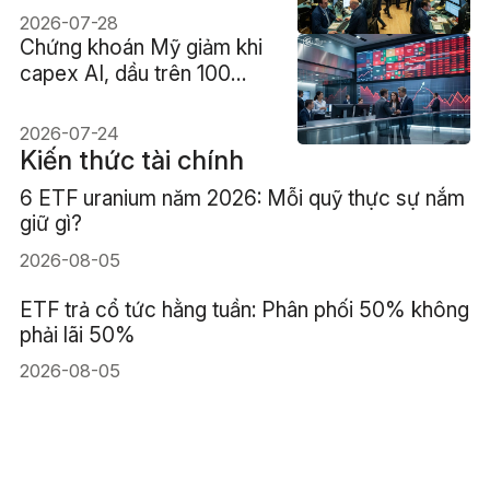
mềm bứt phá
2026-07-28
Chứng khoán Mỹ giảm khi
capex AI, dầu trên 100
USD và lợi suất 4,7% cùng
gây áp lực
2026-07-24
Kiến thức tài chính
6 ETF uranium năm 2026: Mỗi quỹ thực sự nắm
giữ gì?
2026-08-05
ETF trả cổ tức hằng tuần: Phân phối 50% không
phải lãi 50%
2026-08-05