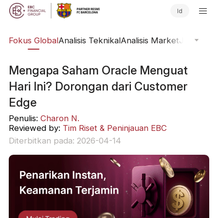
Id
ine
Fokus Global
Analisis Teknikal
Analisis Market
Jurnal Pa
Mengapa Saham Oracle Menguat
Hari Ini? Dorongan dari Customer
Edge
Penulis:
Charon N.
Reviewed by:
Tim Riset & Peninjauan EBC
Diterbitkan pada: 2026-04-14