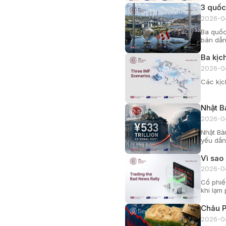
3 quốc
2026-0
Ba quốc
bán dẫn
Ba kịc
2026-0
Các kịc
Nhật B
2026-0
Nhật Bả
yếu dần
Vì sao 
2026-0
Cổ phiế
khi lạm
Châu P
2026-0