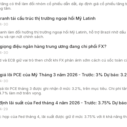
 tăng có thể làm đổi nhóm cổ phiếu dẫn dắt, ép định giá cổ phiếu tăng t
ng tâm.
ranh tái cấu trúc thị trường ngoại hối Mỹ Latinh
4-30
ranh làm đổi hướng thị trường ngoại hối Mỹ Latinh, hỗ trợ Brazil nhờ dầ
ệu và rạn nứt chính sách.
 giọng điệu ngân hàng trung ương đang chi phối FX?
4-30
d và ECB giữ vai trò then chốt khi FX phản ánh sớm cách cú sốc toàn 
 giá lõi PCE của Mỹ Tháng 3 năm 2026 - Trước: 3% Dự báo: 3.
4-30
iá lõi PCE tháng 3 được ghi nhận ở mức 3.2%, trên mục tiêu. Chi phí tăn
 4.7% làm mờ triển vọng.
định lãi suất của Fed tháng 4 năm 2026 - Trước: 3.75% Dự báo
4-29
c họp của Fed tháng 4, lãi suất được giữ ở mức 3.75% với ít khả năng t