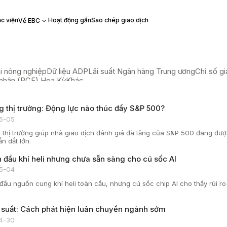
c viện
Hoạt động gần
Sao chép giao dịch
Về EBC
i nông nghiệp
Dữ liệu ADP
Lãi suất Ngân hàng Trung ương
Chỉ số gi
á nhân (PCE) Hoa Kỳ
Khác
g thị trường: Động lực nào thúc đẩy S&P 500?
5-05
 thị trường giúp nhà giao dịch đánh giá đà tăng của S&P 500 đang được 
n dắt lớn.
 đầu khí heli nhưng chưa sẵn sàng cho cú sốc AI
5-04
ầu nguồn cung khí heli toàn cầu, nhưng cú sốc chip AI cho thấy rủi ro l
i suất: Cách phát hiện luân chuyển ngành sớm
4-30