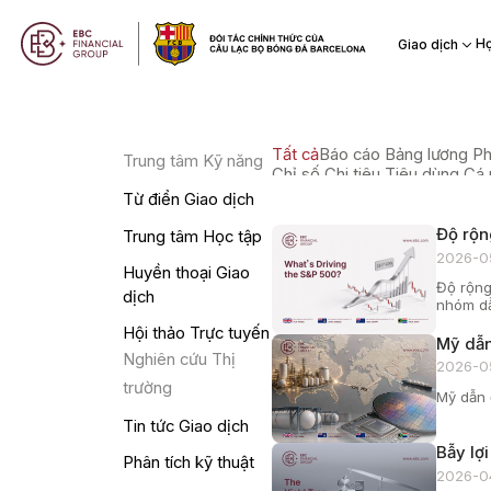
Họ
Giao dịch
Tất cả
Báo cáo Bảng lương Ph
Trung tâm Kỹ năng
Chỉ số Chi tiêu Tiêu dùng C
Từ điển Giao dịch
Độ rộn
Trung tâm Học tập
2026-0
Huyền thoại Giao
Độ rộng
dịch
nhóm dẫ
Hội thảo Trực tuyến
Mỹ dẫn
Nghiên cứu Thị
2026-0
trường
Mỹ dẫn đ
Tin tức Giao dịch
Bẫy lợ
Phân tích kỹ thuật
2026-0