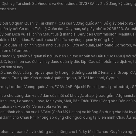
Dịch vụ Tài chính St. Vincent và Grenadines (SVGFSA), với số đăng ký công ty
renadines.
lý bởi Cơ quan Quản lý Tài chính (FCA) của Vương quốc Anh. Số giấy phép: 92
quản lý bởi Cơ quan Tiền tệ Quần đảo Cayman, số giấy phép: 2038223. Websi
y ban Dịch vụ Tài chính Mauritius (Financial Services Commission, Mauritius)
ic of Mauritius. Website của tổ chức này được quản lý riêng biệt.
 Cơ quan Tài chính Ngoài khơi của Đảo Tự trị Anjouan, Liên bang Comoros, vớ
Union of Comoros.
) được ủy quyền và quản lý bởi Ủy ban Chứng khoán và Đầu tư Úc (ASIC) với số
 LLC, tuy nhiên các đơn vị này được quản lý độc lập. Các sản phẩm và dịch vụ
với đơn vị này.
 tổ chức được cấp phép và quản lý trong hệ thống của EBC Financial Group, đ
stonos, Trung tâm Kinh doanh Agathangelou, 3032 Limassol, Cyprus.
reet, London, Vương quốc Anh, EC3V 4AB. Địa chỉ Email :
[email protected]
. S
nào cho công dân và cư dân của một số khu vực pháp lý bao gồm: Afghanista
 Iran, Iraq, Lebanon, Libya, Malaysia, Mali, Bắc Triều Tiên (Cộng hòa Dân chủ
 Luhansk), Hoa Kỳ, Venezuela và Yemen.
y chỉ dành cho khu vực LATAM (Châu Mỹ Latinh) và không áp dụng cho bất kỳ a
ỉ dành cho Châu Phi, không áp dụng cho người dùng tại Liên minh Châu Âu hoặ
 phạm vi toàn cầu và không dành riêng cho bất kỳ tổ chức nào. Quyền và nghĩa