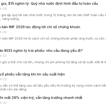
 gia, $15 nghìn tỷ: Quỹ nhà nước định hình đầu tư toàn cầu
4-28
 gia lập quỹ tài sản nhà nước trong 12 tháng, khi tài sản SWF toàn cầu
, năng lượng.
h bản IMF 2026 tác động tới chỉ số chứng khoán
4-24
h bản IMF 2026 hé lộ cách chỉ số chứng khoán phản ứng trước cú sốc năn
ản ¥533 nghìn tỷ trái phiếu: nhu cầu đang yếu đi?
4-23
n giữ vị thế chủ nợ lớn, nhưng chi phí phòng hộ tăng và lợi suất JGB đi
.
cổ phiếu vẫn tăng khi tin xấu xuất hiện
4-23
u vẫn có thể tăng sau dữ liệu yếu nếu thị trường kỳ vọng chính sách tiề
 phát còn dai dẳng.
hi mất 28% viện trợ, vẫn tăng trưởng nhanh nhất
4-22