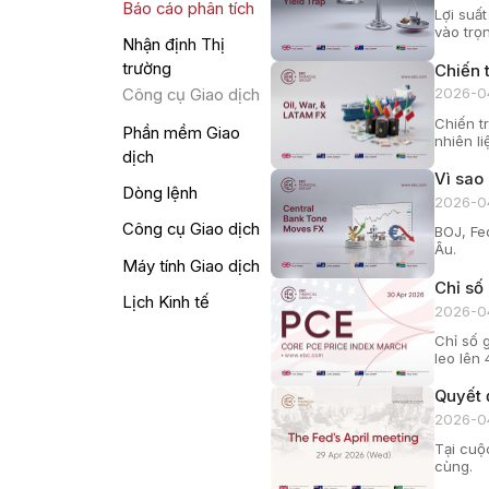
Báo cáo phân tích
Lợi suất
vào trọ
Nhận định Thị
trường
Chiến t
2026-0
Công cụ Giao dịch
Chiến t
Phần mềm Giao
nhiên li
dịch
Vì sao
Dòng lệnh
2026-0
Công cụ Giao dịch
BOJ, Fe
Âu.
Máy tính Giao dịch
Chỉ số
Lịch Kinh tế
2026-0
Chỉ số g
leo lên
Quyết 
2026-0
Tại cuộ
cùng.