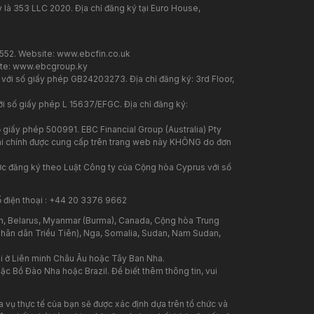
 là 353 LLC 2020. Địa chỉ đăng ký tại Euro House,
7552. Website:
www.ebcfin.co.uk
te:
www.ebcgroup.ky
 với số giấy phép GB24203273. Địa chỉ đăng ký: 3rd Floor,
i số giấy phép L 15637/EFGC. Địa chỉ đăng ký:
 giấy phép 500991. EBC Financial Group (Australia) Pty
 tài chính được cung cấp trên trang web này KHÔNG do đơn
ược đăng ký theo Luật Công ty của Cộng hòa Cyprus với số
ố điện thoại : +44 20 3376 9662
n, Belarus, Myanmar (Burma), Canada, Cộng hòa Trung
 Nhân dân Triều Tiên), Nga, Somalia, Sudan, Nam Sudan,
i ở Liên minh Châu Âu hoặc Tây Ban Nha.
c Bồ Đào Nha hoặc Brazil. Để biết thêm thông tin, vui
 vụ thực tế của bạn sẽ được xác định dựa trên tổ chức và