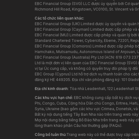
EBC Financial Group (SVG) LLC được ủy quyền bởi Cơ quan 
Richmond Hill Road, Kingstown, VC0100, St. Vincent và G
Các tổ chức liên quan khác:
EBC Financial Group (UK) Limited được ủy quyền và quản 
EBC Financial Group (Cayman) Limited được cấp phép và 
EBC Financial (MU) Limited được cấp phép và quản lý bởi Ủ
Standard Chartered Tower, Cybercity, Ebene, 72201, Republ
EBC Financial Group (Comoros) Limited được cấp phép bởi
Hamchako, Mutsamudu, Autonomous Island of Anjouan, 
EBC Financial Group (Australia) Pty Ltd (ACN: 619 073 237
Ltd là một đơn vị liên quan của EBC Financial Group (SVG)
vị tại Úc cung cấp, và không có quyền truy đòi pháp lý đối 
EBC Group (Cyprus) Ltd hỗ trợ dịch vụ thanh toán cho các
đăng ký HE 449205. Địa chỉ văn phòng đăng ký: 101 Glad
Địa chỉ kinh doanh:
Tòa nhà Leadenhall, 122 Leadenhall St
Các khu vực hạn chế:
EBC không cung cấp bất kỳ dịch vụ 
Phi, Congo, Cuba, Cộng hòa Dân chủ Congo, Eritrea, Haiti,
Syria, Ukraine (bao gồm các khu vực Crimea, Donetsk, và
Bất kỳ nội dung tiếng Tây Ban Nha nào trên trang web nà
Mọi nội dung bằng tiếng Bồ Đào Nha trên trang web này ch
lòng tham khảo phần Câu hỏi thường gặp (FAQs).
Công bố tuân thủ:
Trang web này có thể được truy cập trên