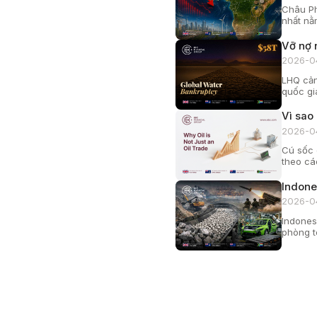
Châu Ph
nhất nằm
Vỡ nợ 
2026-0
LHQ cản
quốc gi
Vì sao
2026-0
Cú sốc 
theo cá
Indone
2026-0
Indones
phòng t