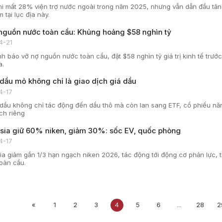
i mất 28% viện trợ nước ngoài trong năm 2025, nhưng vẫn dẫn đầu tăng
 tại lục địa này.
nguồn nước toàn cầu: Khủng hoảng $58 nghìn tỷ
4-21
h báo vỡ nợ nguồn nước toàn cầu, đặt $58 nghìn tỷ giá trị kinh tế trước
a.
 dầu mỏ không chỉ là giao dịch giá dầu
4-17
dầu không chỉ tác động đến dầu thô mà còn lan sang ETF, cổ phiếu năn
ch riêng
sia giữ 60% niken, giảm 30%: sốc EV, quốc phòng
4-17
ia giảm gần 1/3 hạn ngạch niken 2026, tác động tới động cơ phản lực, 
oàn cầu.
«
1
2
3
4
5
6
...
28
2