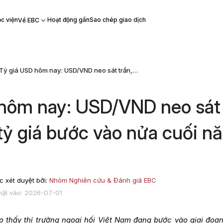
c viện
Hoạt động gần
Sao chép giao dịch
Về EBC
Tỷ giá USD hôm nay: USD/VND neo sát trần, áp lực tỷ giá bước vào nửa cuối năm 2026
 hôm nay: USD/VND neo sát
 tỷ giá bước vào nửa cuối n
 xét duyệt bởi:
Nhóm Nghiên cứu & Đánh giá EBC
hật vào: 2026-07-01
 thấy thị trường ngoại hối Việt Nam đang bước vào giai đoạ