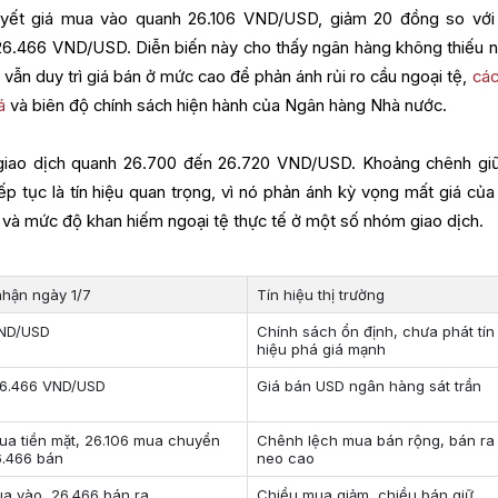
yết giá mua vào quanh 26.106 VND/USD, giảm 20 đồng so vớ
ở 26.466 VND/USD. Diễn biến này cho thấy ngân hàng không thiếu 
vẫn duy trì giá bán ở mức cao để phản ánh rủi ro cầu ngoại tệ,
các
á
và biên độ chính sách hiện hành của Ngân hàng Nhà nước.
 giao dịch quanh 26.700 đến 26.720 VND/USD. Khoảng chênh giữ
ếp tục là tín hiệu quan trọng, vì nó phản ánh kỳ vọng mất giá củ
 và mức độ khan hiếm ngoại tệ thực tế ở một số nhóm giao dịch.
nhận ngày 1/7
Tín hiệu thị trường
VND/USD
Chính sách ổn định, chưa phát tín
hiệu phá giá mạnh
6.466 VND/USD
Giá bán USD ngân hàng sát trần
ua tiền mặt, 26.106 mua chuyển
Chênh lệch mua bán rộng, bán ra
6.466 bán
neo cao
ua vào, 26.466 bán ra
Chiều mua giảm, chiều bán giữ