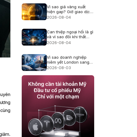
Vì sao giá vàng xuất
hiện gap? Giờ giao dịch
và thanh khoản
2026-08-04
Can thiệp ngoại hối là gì
và vì sao đôi khi thất
bại?
2026-08-04
Vì sao doanh nghiệp
niêm yết London sang
Mỹ, cổ đông thay đổi
2026-08-03
thế nào?
guyên
hương
 cùng
giảm.