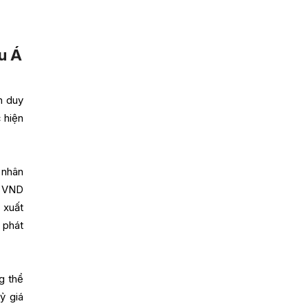
u Á
n duy
 hiện
 nhân
u VND
 xuất
 phát
g thể
ỷ giá