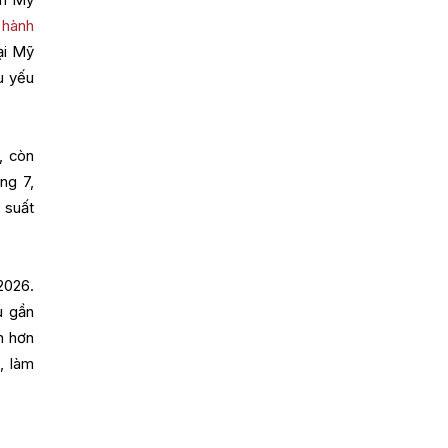
 hành
ại Mỹ
u yếu
, còn
ng 7,
 suất
2026.
u gần
h hơn
, làm