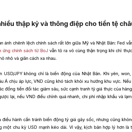
hiều thập kỷ và thông điệp cho tiền tệ châ
n ánh chênh lệch chính sách rất lớn giữa Mỹ và Nhật Bản: Fed vẫ
n ứng chính sách từ BoJ
vẫn tỏ ra vô cùng thận trọng khi chỉ thực
 mô nhỏ và giãn cách xa nhau.
ện USD/JPY không chỉ là biến động của Nhật Bản. Khi yên, won,
hâu Á chịu áp lực, VND cũng khó tách khỏi xu hướng khu vực. Nế
c đồng tiền đối tác giảm sâu, sức cạnh tranh tỷ giá thực của hàng
ược lại, nếu VND điều chỉnh quá nhanh, chi phí nhập khẩu và lạm
hà điều hành cần tránh biến động tỷ giá gây sốc, nhưng cũng khôn
g một chu kỳ USD mạnh kéo dài. Vì vậy, kịch bản hợp lý hơn là t