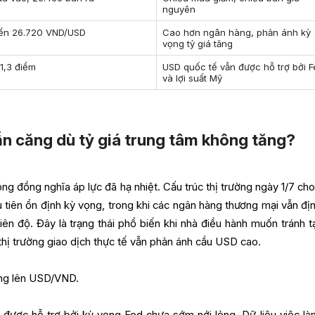
nguyên
ến 26.720 VND/USD
Cao hơn ngân hàng, phản ánh kỳ
vọng tỷ giá tăng
1,3 điểm
USD quốc tế vẫn được hỗ trợ bởi 
và lợi suất Mỹ
n căng dù tỷ giá trung tâm không tăng?
ng đồng nghĩa áp lực đã hạ nhiệt. Cấu trúc thị trường ngày 1/7 cho
iên ổn định kỳ vọng, trong khi các ngân hàng thương mại vẫn địn
n độ. Đây là trạng thái phổ biến khi nhà điều hành muốn tránh tạ
thị trường giao dịch thực tế vẫn phản ánh cầu USD cao.
ộng lên USD/VND.
được hỗ trợ bởi kỳ vọng Fed chưa sớm nới lỏng. Dữ liệu việc l