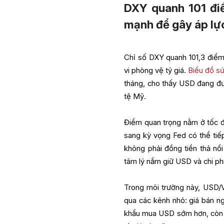
DXY quanh 101 đi
mạnh để gây áp lự
Chỉ số DXY quanh 101,3 điểm 
vi phòng vệ tỷ giá.
Biểu đồ s
tháng, cho thấy USD đang đượ
tệ Mỹ.
Điểm quan trọng nằm ở tốc độ
sang kỳ vọng Fed có thể tiếp
không phải đồng tiền thả nổ
tâm lý nắm giữ USD và chi ph
Trong môi trường này, USD/V
qua các kênh nhỏ: giá bán ng
khẩu mua USD sớm hơn, còn d