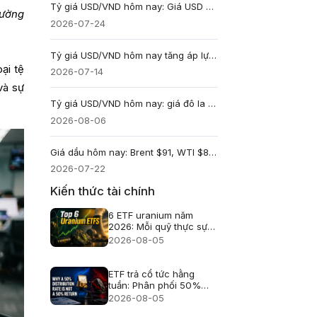
Tỷ giá USD/VND hôm nay: Giá USD ngân hàng áp sát trần, DXY giữ vùng cao
rường
2026-07-24
Tỷ giá USD/VND hôm nay tăng áp lực khi giá bán ngân hàng sát trần
ại tệ
2026-07-14
và sự
Tỷ giá USD/VND hôm nay: giá đô la Mỹ trung tâm lên 25.433, USD ngân hàng giảm
2026-08-06
Giá dầu hôm nay: Brent $91, WTI $85, cao nhất 5 tuần khi rủi ro nguồn cung tăng
2026-07-22
Kiến thức tài chính
6 ETF uranium năm
2026: Mỗi quỹ thực sự
nắm giữ gì?
2026-08-05
ETF trả cổ tức hằng
tuần: Phân phối 50%
không phải lãi 50%
2026-08-05