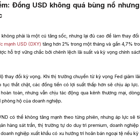
ểm: Đồng USD không quá bùng nổ nhưng
c
không phải là một cú tăng sốc, nhưng lại đủ cao để làm thay đổi
ức mạnh USD (DXY)
tăng hơn 2% trong một tháng và gần 4,7% tro
c hỗ trợ vững chắc bởi chênh lệch lãi suất và kỳ vọng chính sách
 thay đổi kỳ vọng. Khi thị trường chuyển từ kỳ vọng Fed giảm lãi
 tục thắt chặt, các đồng tiền có lợi suất thấp hơn sẽ chịu áp lực
i hoàn toàn, nhưng vẫn chịu tác động qua kênh thương mại, dòng
í phòng hộ của doanh nghiệp.
ND có thể không tăng mạnh theo từng phiên, nhưng áp lực sẽ tí
ân hàng sát trần, thị trường tự do duy trì premium, doanh nghiệp
oanh nghiệp xuất khẩu có xu hướng trì hoãn bán ngoại tệ nếu kỳ