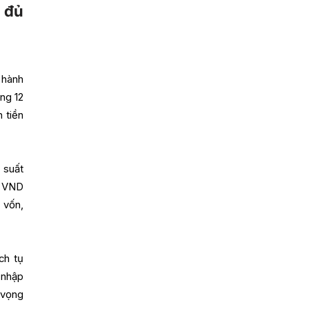
 đủ
 hành
ng 12
 tiền
 suất
. VND
 vốn,
ch tụ
 nhập
 vọng