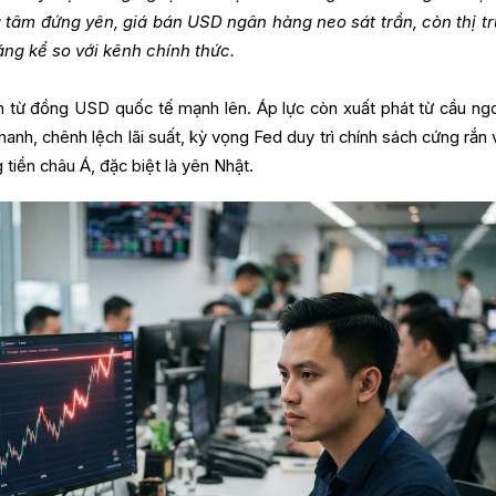
g tâm đứng yên, giá bán USD ngân hàng neo sát trần, còn thị t
áng kể so với kênh chính thức.
n từ đồng USD quốc tế mạnh lên. Áp lực còn xuất phát từ cầu ngo
anh, chênh lệch lãi suất, kỳ vọng Fed duy trì chính sách cứng rắn 
tiền châu Á, đặc biệt là yên Nhật.