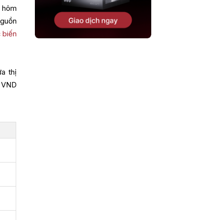
i hôm
nguồn
 biến
a thị
a VND