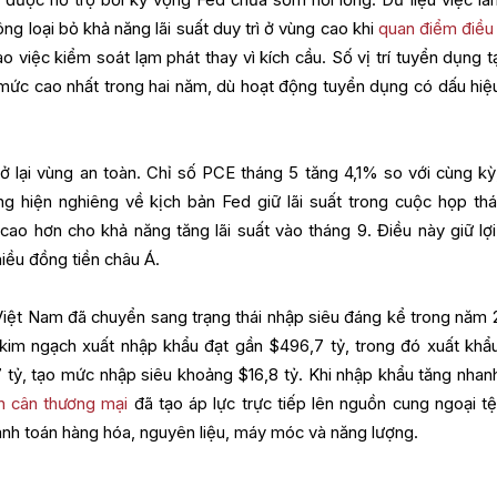
ng loại bỏ khả năng lãi suất duy trì ở vùng cao khi
quan điểm điều
o việc kiểm soát lạm phát thay vì kích cầu. Số vị trí tuyển dụng t
, mức cao nhất trong hai năm, dù hoạt động tuyển dụng có dấu hiệ
ở lại vùng an toàn. Chỉ số PCE tháng 5 tăng 4,1% so với cùng kỳ
ng hiện nghiêng về kịch bản Fed giữ lãi suất trong cuộc họp thá
cao hơn cho khả năng tăng lãi suất vào tháng 9. Điều này giữ lợi
iều đồng tiền châu Á.
Việt Nam đã chuyển sang trạng thái nhập siêu đáng kể trong năm 
 kim ngạch xuất nhập khẩu đạt gần $496,7 tỷ, trong đó xuất khẩ
 tỷ, tạo mức nhập siêu khoảng $16,8 tỷ. Khi nhập khẩu tăng nhan
n cân thương mại
đã tạo áp lực trực tiếp lên nguồn cung ngoại tệ
nh toán hàng hóa, nguyên liệu, máy móc và năng lượng.