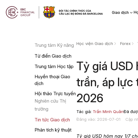
Họ
Giao dịch
Học viện Giao dịch
Forex
Trung tâm Kỹ năng
Từ điển Giao dịch
Tỷ giá USD
Trung tâm Học tập
Huyền thoại Giao
trần, áp lực
dịch
Hội thảo Trực tuyến
2026
Nghiên cứu Thị
trường
Tác giả:
Trần Minh Quân
Đã được
Đăng vào: 2026-07-01
Cập n
Tin tức Giao dịch
Phân tích kỹ thuật
Tỷ giá USD hôm nay 1/7 cho