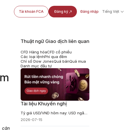
Tài khoản FCA
Đăng ký
Đăng nhập
Tiếng Việt
Thuật ngữ Giao dịch liên quan
CFD Hàng hóa
CFD cổ phiếu
Các loại lệnh
Phí qua đêm
Chỉ số Dow Jones
Quá bán
Quá mua
Danh mục đầu tư
ăm
Tài liệu Khuyến nghị
Tỷ giá USD/VND hôm nay: USD ngân hàng rời trần, áp lực VND đã hạ nhiệt?
2026-07-15
n cân