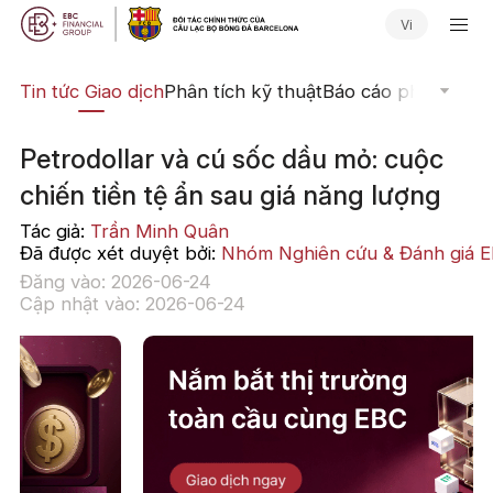
Vi
yến
Tin tức Giao dịch
Phân tích kỹ thuật
Báo cáo phân tích
N
Petrodollar và cú sốc dầu mỏ: cuộc
chiến tiền tệ ẩn sau giá năng lượng
Tác giả:
Trần Minh Quân
Đã được xét duyệt bởi:
Nhóm Nghiên cứu & Đánh giá 
Đăng vào: 2026-06-24
Cập nhật vào: 2026-06-24