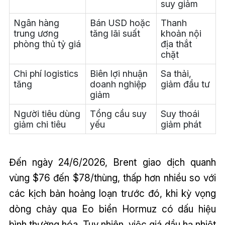
suy giảm
Ngân hàng
Bán USD hoặc
Thanh
trung ương
tăng lãi suất
khoản nội
phòng thủ tỷ giá
địa thắt
chặt
Chi phí logistics
Biên lợi nhuận
Sa thải,
tăng
doanh nghiệp
giảm đầu tư
giảm
Người tiêu dùng
Tổng cầu suy
Suy thoái
giảm chi tiêu
yếu
giảm phát
Đến ngày 24/6/2026, Brent giao dịch quanh
vùng $76 đến $78/thùng, thấp hơn nhiều so với
các kịch bản hoảng loạn trước đó, khi kỳ vọng
dòng chảy qua Eo biển Hormuz có dấu hiệu
bình thường hóa. Tuy nhiên, việc giá dầu hạ nhiệt