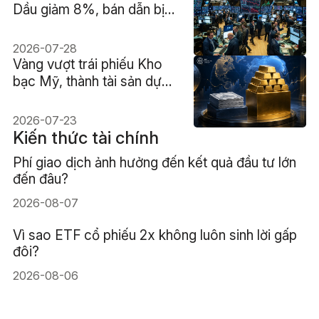
Dầu giảm 8%, bán dẫn bị
bán tháo, Oracle và phần
mềm bứt phá
2026-07-28
Vàng vượt trái phiếu Kho
bạc Mỹ, thành tài sản dự
trữ lớn nhất thế giới lần đầu
kể từ 1996
2026-07-23
Kiến thức tài chính
Phí giao dịch ảnh hưởng đến kết quả đầu tư lớn
đến đâu?
2026-08-07
Vì sao ETF cổ phiếu 2x không luôn sinh lời gấp
đôi?
2026-08-06