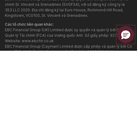
chính St. Vincent và Grenadines (SVGFSA), với số đăng ký công ty là
353 LLC 2020. Địa chỉ đăng ký tại Euro House, Richmond Hill Road,
Kingstown, VC0100, St. Vincent và Grenadines.
Các tổ chức liên quan khác:
EBC Financial Group (UK) Limited được ủy quyền và quản lý bởi Cơ quan
Quản lý Tài chính (FCA) của Vương quốc Anh. Số giấy phép: 927552.
Website:
www.ebcfin.co.uk
EBC Financial Group (Cayman) Limited được cấp phép và quản lý bởi Cơ
quan Tiền tệ Quần đảo Cayman, số giấy phép: 2038223. Website:
www.ebcgroup.ky
EBC Financial (MU) Limited được cấp phép và quản lý bởi Ủy ban Dịch
vụ Tài chính Mauritius (Financial Services Commission, Mauritius) với số
giấy phép GB24203273. Địa chỉ đăng ký: 3rd Floor, Standard Chartered
Tower, Cybercity, Ebene, 72201, Republic of Mauritius. Website của tổ
chức này được quản lý riêng biệt.
EBC Financial Group (Comoros) Limited được cấp phép bởi Cơ quan Tài
chính Ngoài khơi của Đảo Tự trị Anjouan, Liên bang Comoros, với số
giấy phép L 15637/EFGC. Địa chỉ đăng ký: Hamchako, Mutsamudu,
Autonomous Island of Anjouan, Union of Comoros.
EBC Financial Group (Australia) Pty Ltd (ACN: 619 073 237) được ủy
quyền và quản lý bởi Ủy ban Chứng khoán và Đầu tư Úc (ASIC) với số
giấy phép 500991. EBC Financial Group (Australia) Pty Ltd là một đơn vị
liên quan của EBC Financial Group (SVG) LLC, tuy nhiên các đơn vị này
được quản lý độc lập. Các sản phẩm và dịch vụ tài chính được cung cấp