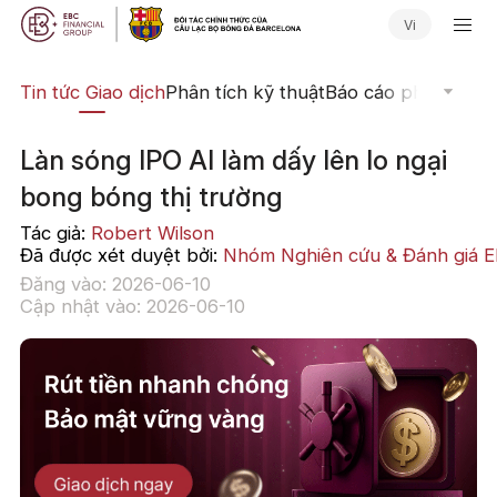
Vi
yến
Tin tức Giao dịch
Phân tích kỹ thuật
Báo cáo phân tích
N
Làn sóng IPO AI làm dấy lên lo ngại
bong bóng thị trường
Tác giả:
Robert Wilson
Đã được xét duyệt bởi:
Nhóm Nghiên cứu & Đánh giá 
Đăng vào: 2026-06-10
Cập nhật vào: 2026-06-10