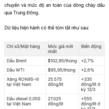
chuyển và mức độ an toàn của dòng chảy dầu
qua Trung Đông.
Dữ liệu hiện hành có thể tóm tắt như sau:
Chỉ số/Mặt hàng
Mức giá mới
Biến động
nhất
Dầu Brent
$102,95/thùng
+2,7%
Dầu WTI
$95,95/thùng
+2,6%
Xăng RON95-III
25.575
+335
tại Việt Nam
đồng/lít
đồng/lít ở
kỳ 12/3
Dầu diesel 0.05S
27.025
+555
tại Việt Nam
đồng/lít
đồng/lít ở
kỳ 12/3