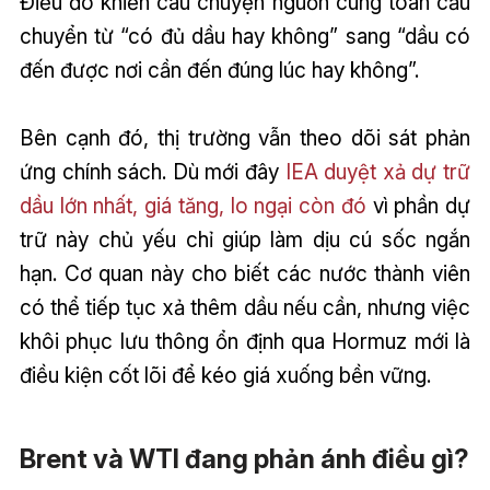
Điều đó khiến câu chuyện nguồn cung toàn cầu
chuyển từ “có đủ dầu hay không” sang “dầu có
đến được nơi cần đến đúng lúc hay không”.
Bên cạnh đó, thị trường vẫn theo dõi sát phản
ứng chính sách. Dù mới đây
IEA duyệt xả dự trữ
dầu lớn nhất, giá tăng, lo ngại còn đó
vì phần dự
trữ này chủ yếu chỉ giúp làm dịu cú sốc ngắn
hạn. Cơ quan này cho biết các nước thành viên
có thể tiếp tục xả thêm dầu nếu cần, nhưng việc
khôi phục lưu thông ổn định qua Hormuz mới là
điều kiện cốt lõi để kéo giá xuống bền vững.
Brent và WTI đang phản ánh điều gì?