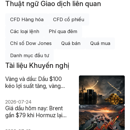
Thuật ngữ Giao dịch liên quan
CFD Hàng hóa
CFD cổ phiếu
Các loại lệnh
Phí qua đêm
Chỉ số Dow Jones
Quá bán
Quá mua
Danh mục đầu tư
Tài liệu Khuyến nghị
Vàng và dầu: Dầu $100
kéo lợi suất tăng, vàng
giảm 2%
2026-07-24
Giá dầu hôm nay: Brent
gần $79 khi Hormuz lại
nghẽn