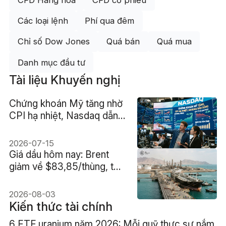
Các loại lệnh
Phí qua đêm
Chỉ số Dow Jones
Quá bán
Quá mua
Danh mục đầu tư
Tài liệu Khuyến nghị
Chứng khoán Mỹ tăng nhờ
CPI hạ nhiệt, Nasdaq dẫn
sóng nhưng định giá vẫn
căng
2026-07-15
Giá dầu hôm nay: Brent
giảm về $83,85/thùng, thị
trường hạ nhiệt vì Iran
2026-08-03
Kiến thức tài chính
6 ETF uranium năm 2026: Mỗi quỹ thực sự nắm