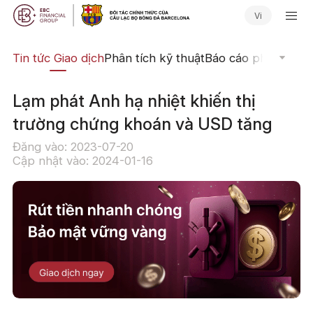
Vi
yến
Tin tức Giao dịch
Phân tích kỹ thuật
Báo cáo phân tích
N
Lạm phát Anh hạ nhiệt khiến thị
trường chứng khoán và USD tăng
Đăng vào: 2023-07-20
Cập nhật vào: 2024-01-16