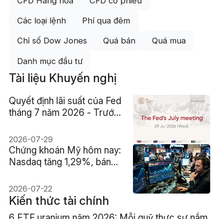
CFD Hàng hóa
CFD cổ phiếu
Các loại lệnh
Phí qua đêm
Chỉ số Dow Jones
Quá bán
Quá mua
Danh mục đầu tư
Tài liệu Khuyến nghị
Quyết định lãi suất của Fed
tháng 7 năm 2026 - Trước:
3.75% Dự báo: 3.75%
2026-07-29
Chứng khoán Mỹ hôm nay:
Nasdaq tăng 1,29%, bán
dẫn phục hồi giữa áp lực
dầu và lợi suất
2026-07-22
Kiến thức tài chính
6 ETF uranium năm 2026: Mỗi quỹ thực sự nắm