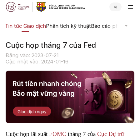
Vi
ến
Tin tức Giao dịch
Phân tích kỹ thuật
Báo cáo phân tích
N
Cuộc họp tháng 7 của Fed
Đăng vào: 2023-07-21
Cập nhật vào: 2024-01-16
Cuộc họp lãi suất
FOMC
tháng 7 của
Cục Dự trữ