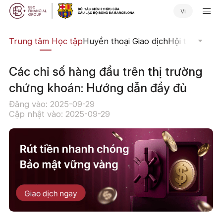
Vi
ịch
Trung tâm Học tập
Huyền thoại Giao dịch
Hội thảo Trực
Các chỉ số hàng đầu trên thị trường
chứng khoán: Hướng dẫn đầy đủ
Đăng vào: 2025-09-29
Cập nhật vào: 2025-09-29