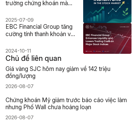
trường chứng khoán mà
các nhà giao dịch nên sử
dụng
2025-07-09
EBC Financial Group tăng
cường tính thanh khoản và
giảm chi phí giao dịch trên
các chỉ số chứng khoán
2024-10-11
lớn
Chủ đề liên quan
Giá vàng SJC hôm nay giảm về 142 triệu
đồng/lượng
2026-08-07
Chứng khoán Mỹ giảm trước báo cáo việc làm
nhưng Phố Wall chưa hoảng loạn
2026-08-07