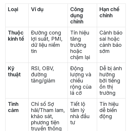
Loại
Ví dụ
Công
Hạn chế
dụng
chính
chính
Thuộc
Đường cong
Tín hiệu
Cảnh báo
kinh tế
lợi suất, PMI,
tăng
sai hoặc
dữ liệu niềm
trưởng
cảnh báo
tin
hoặc
sớm
chậm lại
Kỹ
RSI, OBV,
Động
Dễ bị ảnh
thuật
đường
lượng và
hưởng
tăng/giảm
chiều
bởi tiếng
rộng của
ồn thị
lá cờ
trường
Tình
Chỉ số Sợ
Tiết lộ
Tín hiệu
cảm
hãi/Tham lam,
tâm lý
dễ biến
khảo sát,
nhà đầu
động
phương tiện
tư
truyền thông