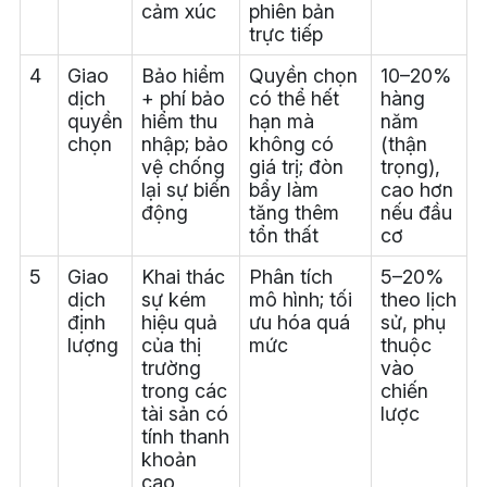
cảm xúc
phiên bản
trực tiếp
4
Giao
Bảo hiểm
Quyền chọn
10–20%
dịch
+ phí bảo
có thể hết
hàng
quyền
hiểm thu
hạn mà
năm
chọn
nhập; bảo
không có
(thận
vệ chống
giá trị; đòn
trọng),
lại sự biến
bẩy làm
cao hơn
động
tăng thêm
nếu đầu
tổn thất
cơ
5
Giao
Khai thác
Phân tích
5–20%
dịch
sự kém
mô hình; tối
theo lịch
định
hiệu quả
ưu hóa quá
sử, phụ
lượng
của thị
mức
thuộc
trường
vào
trong các
chiến
tài sản có
lược
tính thanh
khoản
cao