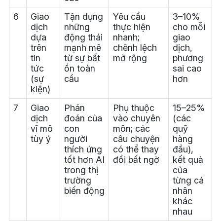
6
Giao
Tận dụng
Yêu cầu
3–10%
dịch
những
thực hiện
cho mỗi
dựa
động thái
nhanh;
giao
trên
mạnh mẽ
chênh lệch
dịch,
tin
từ sự bất
mở rộng
phương
tức
ổn toàn
sai cao
(sự
cầu
hơn
kiện)
7
Giao
Phán
Phụ thuộc
15–25%
dịch
đoán của
vào chuyên
(các
vĩ mô
con
môn; các
quỹ
tùy ý
người
câu chuyện
hàng
thích ứng
có thể thay
đầu),
tốt hơn AI
đổi bất ngờ
kết quả
trong thị
của
trường
từng cá
biến động
nhân
khác
nhau