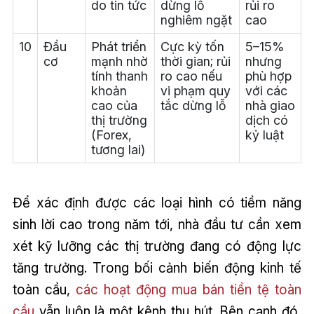
do tin tức
dừng lỗ
rủi ro
nghiêm ngặt
cao
10
Đầu
Phát triển
Cực kỳ tốn
5–15%
cơ
mạnh nhờ
thời gian; rủi
nhưng
tính thanh
ro cao nếu
phù hợp
khoản
vi phạm quy
với các
cao của
tắc dừng lỗ
nhà giao
thị trường
dịch có
(Forex,
kỷ luật
tương lai)
Để xác định được các loại hình có tiềm năng
sinh lời cao trong năm tới, nhà đầu tư cần xem
xét kỹ lưỡng các thị trường đang có động lực
tăng trưởng. Trong bối cảnh biến động kinh tế
toàn cầu,
các hoạt động mua bán tiền tệ toàn
cầu
vẫn luôn là một kênh thu hút. Bên cạnh đó,