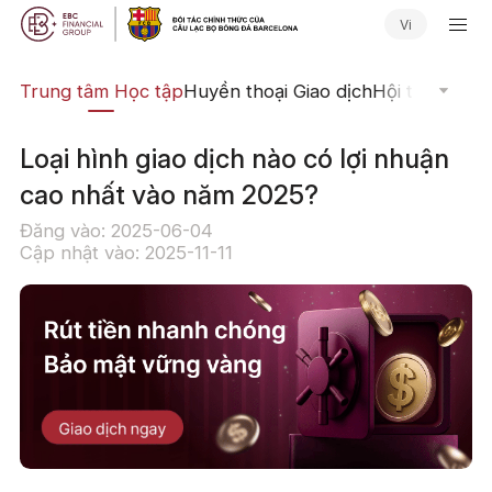
Vi
ịch
Trung tâm Học tập
Huyền thoại Giao dịch
Hội thảo Trực
Loại hình giao dịch nào có lợi nhuận
cao nhất vào năm 2025?
Đăng vào: 2025-06-04
Cập nhật vào: 2025-11-11