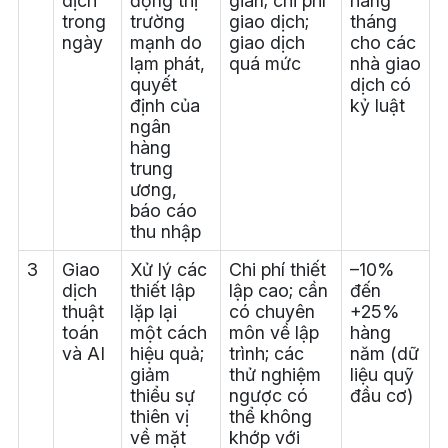
dịch
động thị
gian; chi phí
hàng
trong
trường
giao dịch;
tháng
ngày
mạnh do
giao dịch
cho các
lạm phát,
quá mức
nhà giao
quyết
dịch có
định của
kỷ luật
ngân
hàng
trung
ương,
báo cáo
thu nhập
3
Giao
Xử lý các
Chi phí thiết
–10%
dịch
thiết lập
lập cao; cần
đến
thuật
lặp lại
có chuyên
+25%
toán
một cách
môn về lập
hàng
và AI
hiệu quả;
trình; các
năm (dữ
giảm
thử nghiệm
liệu quỹ
thiểu sự
ngược có
đầu cơ)
thiên vị
thể không
về mặt
khớp với