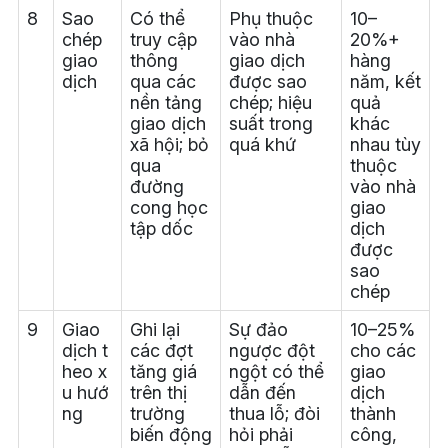
8
Sao
Có thể
Phụ thuộc
10–
chép
truy cập
vào nhà
20%+
giao
thông
giao dịch
hàng
dịch
qua các
được sao
năm, kết
nền tảng
chép; hiệu
quả
giao dịch
suất trong
khác
xã hội; bỏ
quá khứ
nhau tùy
qua
thuộc
đường
vào nhà
cong học
giao
tập dốc
dịch
được
sao
chép
9
Giao
Ghi lại
Sự đảo
10–25%
dịch t
các đợt
ngược đột
cho các
heo x
tăng giá
ngột có thể
giao
u hướ
trên thị
dẫn đến
dịch
ng
trường
thua lỗ; đòi
thành
biến động
hỏi phải
công,