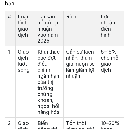
bạn.
#
Loại
Tại sao
Rủi ro
Lợi
hình
nó có lợi
nhuận
giao
nhuận
điển
dịch
vào năm
hình
2025
1
Giao
Khai thác
Cần sự kiên
5–15%
dịch
các đợt
nhẫn; tham
cho mỗi
lướt
điều
gia muộn sẽ
giao
sóng
chỉnh
làm giảm lợi
dịch
ngắn hạn
nhuận
của thị
trường
chứng
khoán,
ngoại hối,
hàng hóa
2
Giao
Biến
Tốn thời
10–20%