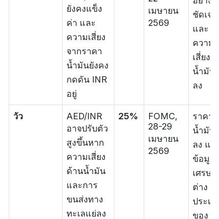
อย่าง
ยังคงแข็ง
เมษายน
ชัดเจน
ค่า และ
2569
และ
ความเสี่ยง
ความ
จากราคา
เสี่ยงจ
น้ำมันยังคง
น้ำมัน
กดดัน INR
ลง
อยู่
วัว
AED/INR
25%
FOMC,
ราคา
28-29
อาจปรับตัว
น้ำมัน
เมษายน
สูงขึ้นหาก
ลง แล
2569
ความเสี่ยง
ข้อมูล
ด้านน้ำมัน
เศรษฐก
และการ
ต่าง
ขนส่งทาง
ประเท
ทะเลแย่ลง
ของ