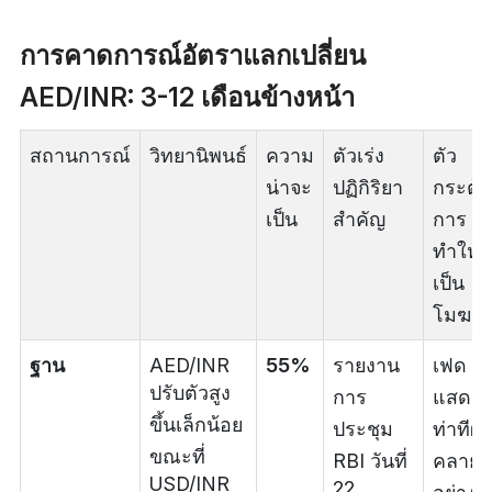
การคาดการณ์อัตราแลกเปลี่ยน
AED/INR: 3-12 เดือนข้างหน้า
สถานการณ์
วิทยานิพนธ์
ความ
ตัวเร่ง
ตัว
น่าจะ
ปฏิกิริยา
กระตุ้
เป็น
สำคัญ
การ
ทำให้
เป็น
โมฆะ
ฐาน
AED/INR
55%
รายงาน
เฟด
ปรับตัวสูง
การ
แสดง
ขึ้นเล็กน้อย
ประชุม
ท่าทีผ่
ขณะที่
RBI วันที่
คลาย
USD/INR
22