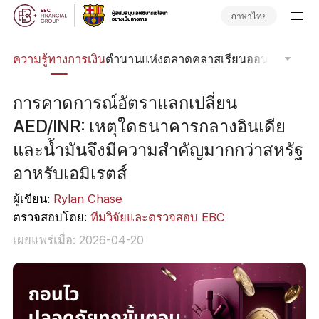
ภาษาไทย
รด
ความรู้ทางการเงิน
ตำนานแห่งตลาด
คลาสเรียนออนไลน์
โฟกัส
การคาดการณ์อัตราแลกเปลี่ยน
AED/INR: เหตุใดธนาคารกลางอินเดีย
และน้ำมันจึงมีความสำคัญมากกว่าสหรัฐ
อาหรับเอมิเรตส์
ผู้เขียน:
Rylan Chase
ตรวจสอบโดย:
ทีมวิจัยและตรวจสอบ EBC
เผยแพร่เมื่อ: 2026-04-20