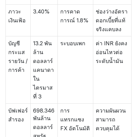
ภาวะ
3.40%
การคาด
ช่องว่างอัตรา
เงินเฟ้อ
การณ์ 1.8%
ดอกเบี้ยที่แท้
จริงแคบลง
บัญชี
13.2 พัน
ระบอบเพก
ค่า INR ยังคง
กระแส
ล้าน
อ่อนไหวต่อ
รายวัน /
ดอลลาร์
ระดับน้ำมัน
การค้า
แคนาดา
ใน
ไตรมาส
ที่ 3
บัฟเฟอร์
698.346
การ
ความผันผวน
พันล้าน
สำรอง
แทรกแซง
สามารถ
ดอลลาร์
FX อัตโนมัติ
ควบคุมได้
สหรัฐ