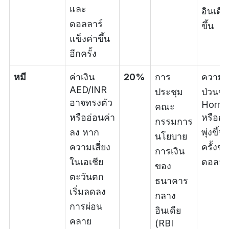
และ
อินเดีย
ดอลลาร์
ขึ้น
แข็งค่าขึ้น
อีกครั้ง
หมี
ค่าเงิน
20%
การ
ความปั
AED/INR
ประชุม
ป่วนข
อาจทรงตัว
Horm
คณะ
หรืออ่อนค่า
หรือก
กรรมการ
ลง หาก
พุ่งขึ้น
นโยบาย
ความเสี่ยง
ครั้งข
การเงิน
ในเอเชีย
ดอลลา
ของ
ตะวันตก
ธนาคาร
เริ่มลดลง
กลาง
การผ่อน
อินเดีย
คลาย
(RBI