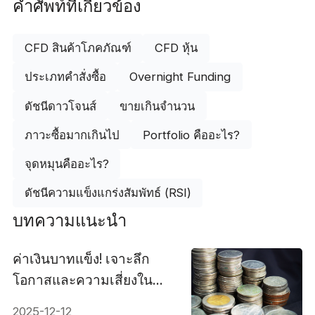
คำศัพท์ที่เกี่ยวข้อง
CFD สินค้าโภคภัณฑ์
CFD หุ้น
ประเภทคำสั่งซื้อ
Overnight Funding
ดัชนีดาวโจนส์
ขายเกินจำนวน
ภาวะซื้อมากเกินไป
Portfolio คืออะไร?
จุดหมุนคืออะไร?
ดัชนีความแข็งแกร่งสัมพัทธ์ (RSI)
บทความแนะนำ
ค่าเงินบาทแข็ง! เจาะลึก
โอกาสและความเสี่ยงใน
ตลาดโลก
2025-12-12