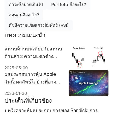
ภาวะซื้อมากเกินไป
Portfolio คืออะไร?
จุดหมุนคืออะไร?
ดัชนีความแข็งแกร่งสัมพัทธ์ (RSI)
บทความแนะนำ
แหนบด้านบนเทียบกับแหนบ
ด้านล่าง: ความแตกต่าง
สำคัญที่ควรรู้
2025-05-09
ผลประกอบการหุ้น Apple
วันนี้: ผลลัพธ์ใดบ้างที่อาจส่ง
ผลต่อราคาหุ้น AAPL ต่อไป
2026-01-30
ประเด็นที่เกี่ยวข้อง
บทวิเคราะห์ผลประกอบการของ Sandisk: การ