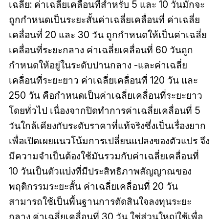
เฉลี่ย: ค่าเฉลี่ยเคลื่อนที่สำหรับ 5 และ 10 วันมักจะ
ถูกกำหนดเป็นระยะสั้นค่าเฉลี่ยเคลื่อนที่ ค่าเฉลี่ย
เคลื่อนที่ 20 และ 30 วัน ถูกกำหนดให้เป็นค่าเฉลี่ย
เคลื่อนที่ระยะกลาง ค่าเฉลี่ยเคลื่อนที่ 60 วันถูก
กำหนดให้อยู่ในระดับปานกลาง -และค่าเฉลี่ย
เคลื่อนที่ระยะยาว ค่าเฉลี่ยเคลื่อนที่ 120 วัน และ
250 วัน คือกำหนดเป็นค่าเฉลี่ยเคลื่อนที่ระยะยาว
โดยทั่วไป เนื่องจากปิดทำการค่าเฉลี่ยเคลื่อนที่ 5
วันใกล้เคียงกับระดับราคาที่แท้จริงซึ่งเป็นเรื่องยาก
เพื่อเปิดเผยแนวโน้มการเปลี่ยนแปลงของตัวแปร จึง
มีความจำเป็นต้องใช้มันรวมกับค่าเฉลี่ยเคลื่อนที่
10 วันเป็นตัวแบ่งที่มีประสิทธิภาพสัญญาณของ
พฤติกรรมระยะสั้น ค่าเฉลี่ยเคลื่อนที่ 20 วัน
สามารถใช้เป็นพื้นฐานการตัดสินใจลงทุนระยะ
กลาง ค่าเฉลี่ยเคลื่อนที่ 30 วัน ใช่ส่วนใหญ่ใช้เพื่อ