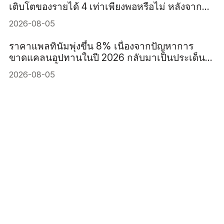
เติบโตของรายได้ 4 เท่าเพียงพอหรือไม่ หลังจาก
ราคาหุ้นร่วงลง 47% ในเดือนกรกฎาคม?
2026-08-05
ราคาแพลทินัมพุ่งขึ้น 8% เนื่องจากปัญหาการ
ขาดแคลนอุปทานในปี 2026 กลับมาเป็นประเด็น
สำคัญอีกครั้ง
2026-08-05