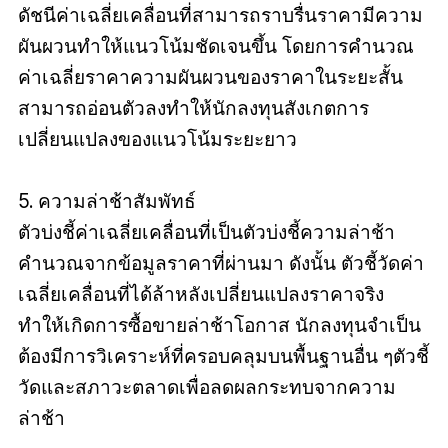
ดัชนีค่าเฉลี่ยเคลื่อนที่สามารถราบรื่นราคามีความ
ผันผวนทำให้แนวโน้มชัดเจนขึ้น โดยการคำนวณ
ค่าเฉลี่ยราคาความผันผวนของราคาในระยะสั้น
สามารถอ่อนตัวลงทำให้นักลงทุนสังเกตการ
เปลี่ยนแปลงของแนวโน้มระยะยาว
5. ความล่าช้าสัมพัทธ์
ตัวบ่งชี้ค่าเฉลี่ยเคลื่อนที่เป็นตัวบ่งชี้ความล่าช้า
คำนวณจากข้อมูลราคาที่ผ่านมา ดังนั้น ตัวชี้วัดค่า
เฉลี่ยเคลื่อนที่ได้ล้าหลังเปลี่ยนแปลงราคาจริง
ทำให้เกิดการซื้อขายล่าช้าโอกาส นักลงทุนจำเป็น
ต้องมีการวิเคราะห์ที่ครอบคลุมบนพื้นฐานอื่น ๆตัวชี้
วัดและสภาวะตลาดเพื่อลดผลกระทบจากความ
ล่าช้า