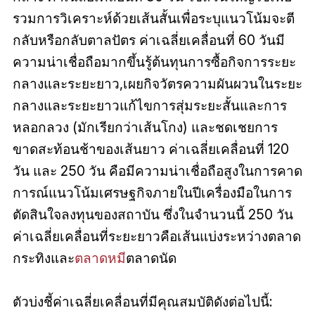
รวมการวิเคราะห์ด้วยเส้นสั้นเพื่อระบุแนวโน้มจะตี
กลับหรือกลับตาลปัตร ค่าเฉลี่ยเคลื่อนที่ 60 วันมี
ความน่าเชื่อถือมากขึ้นรู้ต้นทุนการซื้อกิจการระยะ
กลางและระยะยาว,เผยกิจวัตรความผันผวนในระยะ
กลางและระยะยาวแก้ไขการสุ่มระยะสั้นและการ
หลอกลวง (มักเรียกว่าเส้นโกง) และชดเชยการ
ขาดสะท้อนช้าของเส้นยาว ค่าเฉลี่ยเคลื่อนที่ 120
วัน และ 250 วัน คือมีความน่าเชื่อถือสูงในการคาด
การณ์แนวโน้มเศรษฐกิจภายในปีเครื่องมือในการ
ตัดสินใจลงทุนของสถาบัน ซึ่งในจำนวนนี้ 250 วัน
ค่าเฉลี่ยเคลื่อนที่ระยะยาวคือเส้นแบ่งระหว่างตลาด
กระทิงและ
ตลาดหมี
ตลาดนัด
ตัวบ่งชี้ค่าเฉลี่ยเคลื่อนที่มีคุณสมบัติดังต่อไปนี้: