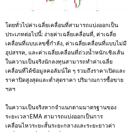
โดยทั่วไปค่าเฉลี่ยเคลื่อนที่สามารถแบ่งออกเป็น
ประเภทต่อไปนี้: ง่ายค่าเฉลี่ยเคลื่อนที่, ค่าเฉลี่ย
เคลื่อนที่แบบเลขชี้กำลัง, ค่าเฉลี่ยเคลื่อนที่แบบไม่มี
อุปสรรค, และค่าเฉลี่ยเคลื่อนที่ถ่วงน้ำหนักเชิงเส้น
ในความเป็นจริงนักลงทุนสามารถทำค่าเฉลี่ย
เคลื่อนที่ได้ข้อมูลคอลัมน์ใด ๆ รวมถึงราคาเปิดและ
ราคาปิดสูงสุดและต่ำสุดราคา ปริมาณการซื้อขาย
ฯลฯ
ในความเป็นจริงหากจำแนกตามมาตรฐานของ
ระยะเวลาEMA สามารถแบ่งออกเป็นการ
เคลื่อนไหวระยะสั้นระยะกลางและระยะยาวค่า