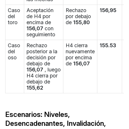
Caso
Aceptación
Rechazo
156,95
1
del
de H4 por
por debajo
toro
encima de
de
155,80
156,07
con
seguimiento
Caso
Rechazo
H4 cierra
155.53
1
del
posterior a la
nuevamente
oso
decisión por
por encima
debajo de
de
156,07
156,07
, luego
H4 cierra por
debajo de
155,62
Escenarios: Niveles,
Desencadenantes, Invalidación,