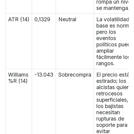
rompa un nivel
se mantenga.
ATR (14)
0,1329
Neutral
La volatilidad
base es normal
pero los
eventos
políticos pued
ampliar
fácilmente los
rangos.
Williams
-13.043
Sobrecompra
El precio está
%R (14)
estirado; los
alcistas quiere
retrocesos
superficiales,
los bajistas
necesitan
rupturas de
soporte para
evitar