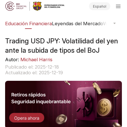
Español
ing
Educación Financiera
Leyendas del Mercado
Webinars
E
Trading USD JPY: Volatilidad del yen
ante la subida de tipos del BoJ
Autor:
Michael Harris
Publicado el: 2025-12-18
Actualizado el: 2025-12-19