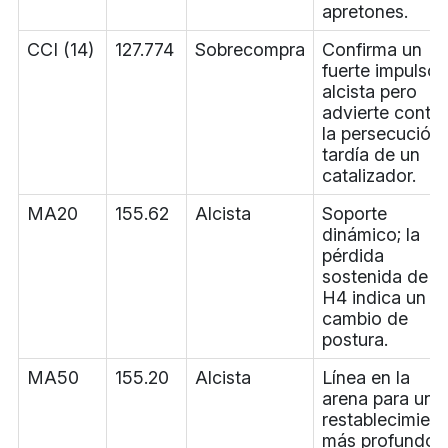
apretones.
CCI (14)
127.774
Sobrecompra
Confirma un
fuerte impulso
alcista pero
advierte contra
la persecución
tardía de un
catalizador.
MA20
155.62
Alcista
Soporte
dinámico; la
pérdida
sostenida de
H4 indica un
cambio de
postura.
MA50
155.20
Alcista
Línea en la
arena para un
restablecimien
más profundo;