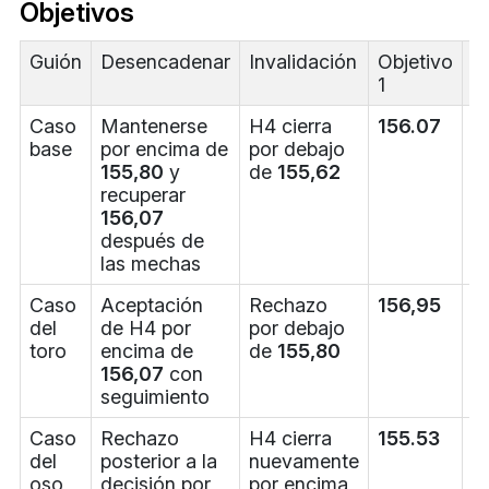
Objetivos
Guión
Desencadenar
Invalidación
Objetivo
O
1
2
Caso
Mantenerse
H4 cierra
156.07
1
base
por encima de
por debajo
155,80
y
de
155,62
recuperar
156,07
después de
las mechas
Caso
Aceptación
Rechazo
156,95
1
del
de H4 por
por debajo
toro
encima de
de
155,80
156,07
con
seguimiento
Caso
Rechazo
H4 cierra
155.53
1
del
posterior a la
nuevamente
oso
decisión por
por encima