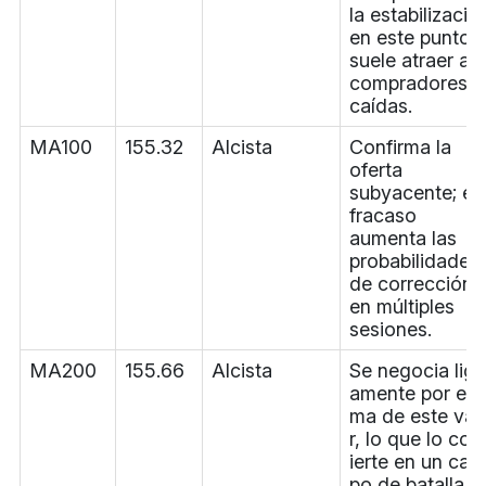
la estabilizació
en este punto
suele atraer a
compradores e
caídas.
MA100
155.32
Alcista
Confirma la
oferta
subyacente; el
fracaso
aumenta las
probabilidades
de corrección
en múltiples
sesiones.
MA200
155.66
Alcista
Se negocia lige
amente por enc
ma de este val
r, lo que lo con
ierte en un cam
po de batalla f