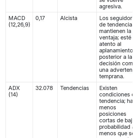
agresiva.
MACD
0,17
Alcista
Los seguidores
(12,26,9)
de tendencias
mantienen la
ventaja; esté
atento al
aplanamiento
posterior a la
decisión como
una advertenci
temprana.
ADX
32.078
Tendencias
Existen
(14)
condiciones de
tendencia; hay
menos
posiciones
cortas de baja
probabilidad a
menos que se