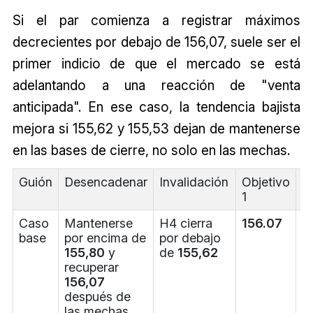
Si el par comienza a registrar máximos
decrecientes por debajo de 156,07, suele ser el
primer indicio de que el mercado se está
adelantando a una reacción de "venta
anticipada". En ese caso, la tendencia bajista
mejora si 155,62 y 155,53 dejan de mantenerse
en las bases de cierre, no solo en las mechas.
Guión
Desencadenar
Invalidación
Objetivo
O
1
2
Caso
Mantenerse
H4 cierra
156.07
1
base
por encima de
por debajo
155,80
y
de
155,62
recuperar
156,07
después de
las mechas