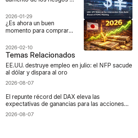
intervención en el yen
2026-01-29
¿Es ahora un buen
momento para comprar
yenes japoneses? Lista de
verificación para 2026
2026-02-10
Temas Relacionados
EE.UU. destruye empleo en julio: el NFP sacude
al dólar y dispara al oro
2026-08-07
El repunte récord del DAX eleva las
expectativas de ganancias para las acciones
alemanas
2026-08-07