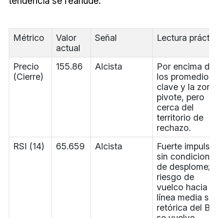
tendencia se reanude.
Métrico
Valor
Señal
Lectura práctic
actual
Precio
155.86
Alcista
Por encima de
(Cierre)
los promedios
clave y la zona
pivote, pero
cerca del
territorio de
rechazo.
RSI (14)
65.659
Alcista
Fuerte impulso
sin condicione
de desplome;
riesgo de
vuelco hacia la
línea media si l
retórica del Bo
se vuelve