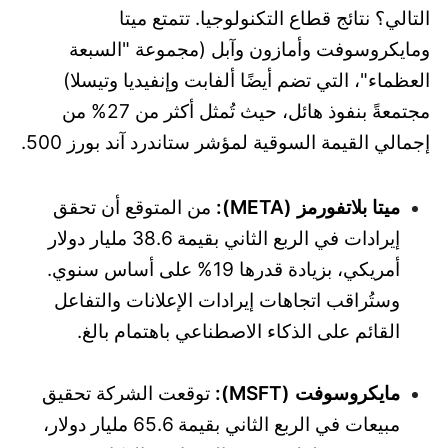
التالي؟ نتائج قطاع التكنولوجيا. تتمتع ميتا
ومايكروسوفت وأمازون وآبل (مجموعة "السبعة
العظماء"، التي تضم أيضًا ألفابت وإنفيديا وتيسلا)
مجتمعةً بنفوذ هائل، حيث تُمثل أكثر من 27% من
إجمالي القيمة السوقية لمؤشر ستاندرد آند بورز 500.
ميتا بلاتفورمز (META):
من المتوقع أن تحقق
إيرادات في الربع الثاني بقيمة 38.6 مليار دولار
أمريكي، بزيادة قدرها 19% على أساس سنوي.
وستُراقب اتجاهات إيرادات الإعلانات والتفاعل
القائم على الذكاء الاصطناعي باهتمام بالغ.
مايكروسوفت (MSFT):
توقعت الشركة تحقيق
مبيعات في الربع الثاني بقيمة 65.6 مليار دولار،