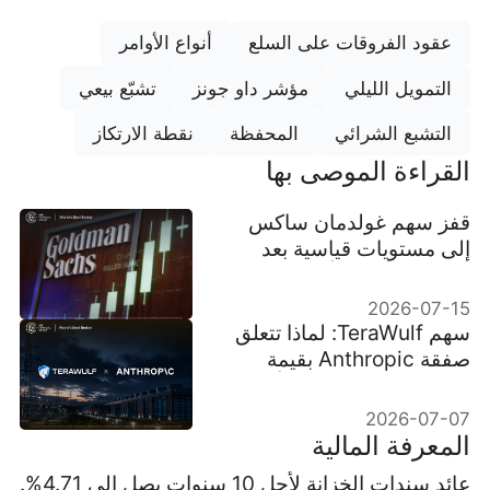
عقود الفروقات على السلع
أنواع الأوامر
التمويل الليلي
مؤشر داو جونز
تشبّع بيعي
التشبع الشرائي
المحفظة
نقطة الارتكاز
القراءة الموصى بها
قفز سهم غولدمان ساكس
إلى مستويات قياسية بعد
تفوق مذهل في أرباح Q2
2026-07-15
سهم TeraWulf: لماذا تتعلق
صفقة Anthropic بقيمة
$19B في الجوهر بمسألة
الطاقة
2026-07-07
المعرفة المالية
عائد سندات الخزانة لأجل 10 سنوات يصل إلى 4.71%.