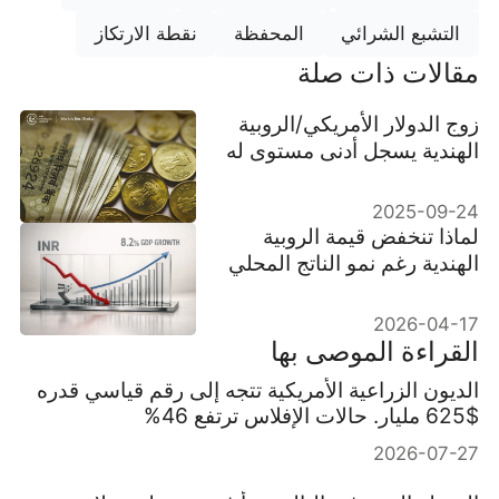
التشبع الشرائي
المحفظة
نقطة الارتكاز
مقالات ذات صلة
زوج الدولار الأمريكي/الروبية
الهندية يسجل أدنى مستوى له
على الإطلاق رغم تراجع
الدولار عالميًا
2025-09-24
لماذا تنخفض قيمة الروبية
الهندية رغم نمو الناتج المحلي
الإجمالي (GDP) في الهند
بنسبة 8.2%؟
2026-04-17
القراءة الموصى بها
الديون الزراعية الأمريكية تتجه إلى رقم قياسي قدره
$625 مليار. حالات الإفلاس ترتفع 46%
2026-07-27