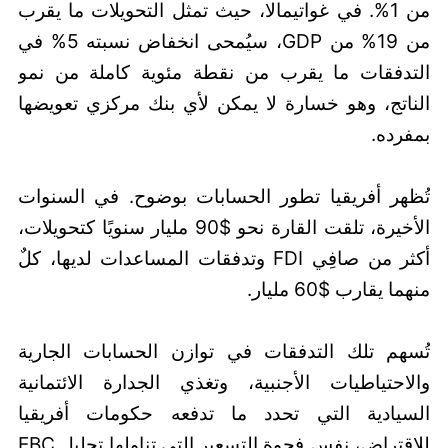
من 1%. في غواتيمالا، حيث تمثل التحويلات ما يقرب
من 19% من GDP، سيُمحى انخفاض نسبته 5% في
التدفقات ما يقرب من نقطة مئوية كاملة من نمو
الناتج، وهو خسارة لا يمكن لأي بنك مركزي تعويضها
بمفرده.
تُظهر أفريقيا تطور الحسابات بوضوح. في السنوات
الأخيرة، تلقت القارة نحو $90 مليار سنويًا كتحويلات،
أكثر من صافِي FDI وتدفقات المساعدات لديها، كلٌ
منهما يقارب $60 مليار.
تُسهم تلك التدفقات في توازن الحسابات الجارية
والاحتياطيات الأجنبية، وتغذي الجدارة الائتمانية
السيادية التي تحدد ما تدفعه حكومات أفريقيا
للاقتراض، نفس فجوة التسعير التي تناولها تحليل EBC