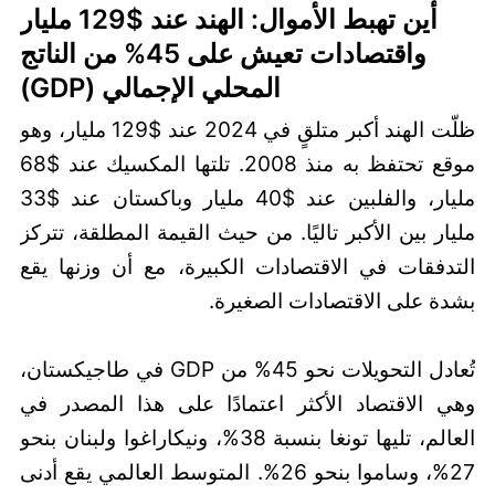
أين تهبط الأموال: الهند عند $129 مليار
واقتصادات تعيش على 45% من الناتج
المحلي الإجمالي (GDP)
ظلّت الهند أكبر متلقٍ في 2024 عند $129 مليار، وهو
موقع تحتفظ به منذ 2008. تلتها المكسيك عند $68
مليار، والفلبين عند $40 مليار وباكستان عند $33
مليار بين الأكبر تاليًا. من حيث القيمة المطلقة، تتركز
التدفقات في الاقتصادات الكبيرة، مع أن وزنها يقع
بشدة على الاقتصادات الصغيرة.
تُعادل التحويلات نحو 45% من GDP في طاجيكستان،
وهي الاقتصاد الأكثر اعتمادًا على هذا المصدر في
العالم، تليها تونغا بنسبة 38%، ونيكاراغوا ولبنان بنحو
27%، وساموا بنحو 26%. المتوسط العالمي يقع أدنى