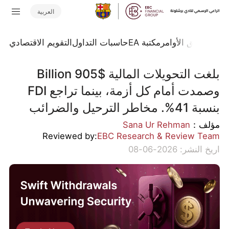
العربية
تداول
تدفق الأوامر
مكتبة EA
حاسبات التداول
التقويم الاقتصادي
بلغت التحويلات المالية $905 Billion
وصمدت أمام كل أزمة، بينما تراجع FDI
بنسبة 41%. مخاطر الترحيل والضرائب
مؤلف：
Sana Ur Rehman
Reviewed by:
EBC Research & Review Team
اريخ النشر: 2026-06-08