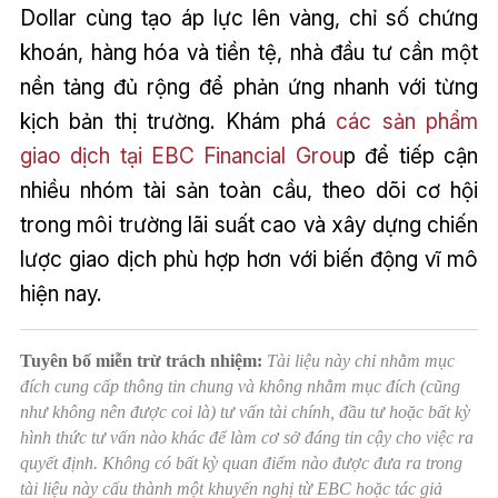
Dollar cùng tạo áp lực lên vàng, chỉ số chứng
khoán, hàng hóa và tiền tệ, nhà đầu tư cần một
nền tảng đủ rộng để phản ứng nhanh với từng
kịch bản thị trường. Khám phá
các sản phẩm
giao dịch tại EBC Financial Grou
p để tiếp cận
nhiều nhóm tài sản toàn cầu, theo dõi cơ hội
trong môi trường lãi suất cao và xây dựng chiến
lược giao dịch phù hợp hơn với biến động vĩ mô
hiện nay.
Tuyên bố miễn trừ trách nhiệm:
Tài liệu này chỉ nhằm mục
đích cung cấp thông tin chung và không nhằm mục đích (cũng
như không nên được coi là) tư vấn tài chính, đầu tư hoặc bất kỳ
hình thức tư vấn nào khác để làm cơ sở đáng tin cậy cho việc ra
quyết định. Không có bất kỳ quan điểm nào được đưa ra trong
tài liệu này cấu thành một khuyến nghị từ EBC hoặc tác giả