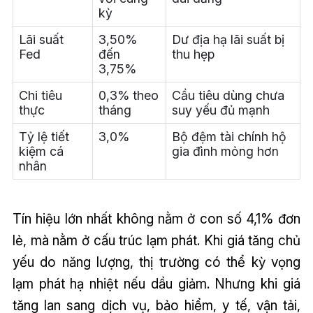
kỳ
Lãi suất
3,50%
Dư địa hạ lãi suất bị
Fed
đến
thu hẹp
3,75%
Chi tiêu
0,3% theo
Cầu tiêu dùng chưa
thực
tháng
suy yếu đủ mạnh
Tỷ lệ tiết
3,0%
Bộ đệm tài chính hộ
kiệm cá
gia đình mỏng hơn
nhân
Tín hiệu lớn nhất không nằm ở con số 4,1% đơn
lẻ, mà nằm ở cấu trúc lạm phát. Khi giá tăng chủ
yếu do năng lượng, thị trường có thể kỳ vọng
lạm phát hạ nhiệt nếu dầu giảm. Nhưng khi giá
tăng lan sang dịch vụ, bảo hiểm, y tế, vận tải,