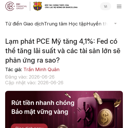
Vi
Từ điển Giao dịch
Trung tâm Học tập
Huyền thoại Giao 
Lạm phát PCE Mỹ tăng 4,1%: Fed có
thể tăng lãi suất và các tài sản lớn sẽ
phản ứng ra sao?
Tác giả:
Trần Minh Quân
Đăng vào: 2026-06-26
Cập nhật vào: 2026-06-26