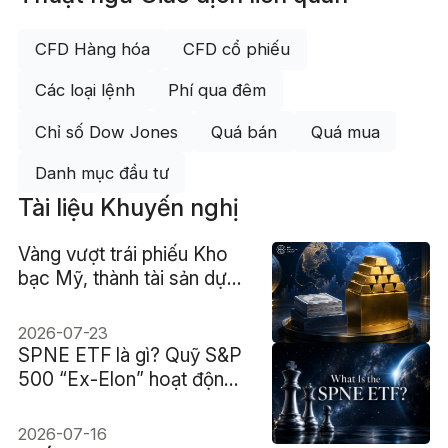
CFD Hàng hóa
CFD cổ phiếu
Các loại lệnh
Phí qua đêm
Chỉ số Dow Jones
Quá bán
Quá mua
Danh mục đầu tư
Tài liệu Khuyến nghị
Vàng vượt trái phiếu Kho
bạc Mỹ, thành tài sản dự
trữ lớn nhất thế giới lần đầu
kể từ 1996
2026-07-23
SPNE ETF là gì? Quỹ S&P
500 “Ex-Elon” hoạt động
ra sao?
2026-07-16