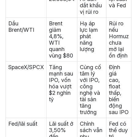
dắt khẩu
và Fed
vị rủi ro
Dầu
Brent
Hạ áp
Rủi ro
Brent/WTI
giảm
lực lạm
nếu
4,8%,
phát
Hormuz
WTI
năng
chưa
quanh
lượng
mở lại
vùng $80
ổn định
SpaceX/SPCX
Tăng
Củng cố
Định
mạnh sau
tâm lý
giá
IPO, vốn
với IPO,
cao,
hóa vượt
công
float
$2 nghìn
nghệ và
thấp,
tỷ
tài sản
biến
tăng
động
trưởng
sau IPO
Fed/lãi suất
Lãi suất ở
Chính
Fed có
3,50%
sách vẫn
thể duy
đến
phụ
trì