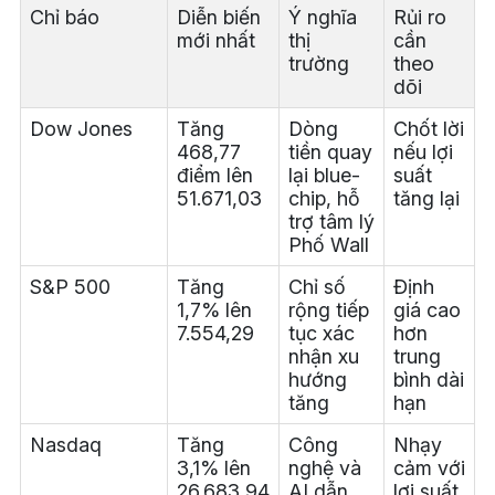
Chỉ báo
Diễn biến
Ý nghĩa
Rủi ro
mới nhất
thị
cần
trường
theo
dõi
Dow Jones
Tăng
Dòng
Chốt lời
468,77
tiền quay
nếu lợi
điểm lên
lại blue-
suất
51.671,03
chip, hỗ
tăng lại
trợ tâm lý
Phố Wall
S&P 500
Tăng
Chỉ số
Định
1,7% lên
rộng tiếp
giá cao
7.554,29
tục xác
hơn
nhận xu
trung
hướng
bình dài
tăng
hạn
Nasdaq
Tăng
Công
Nhạy
3,1% lên
nghệ và
cảm với
26.683,94
AI dẫn
lợi suất