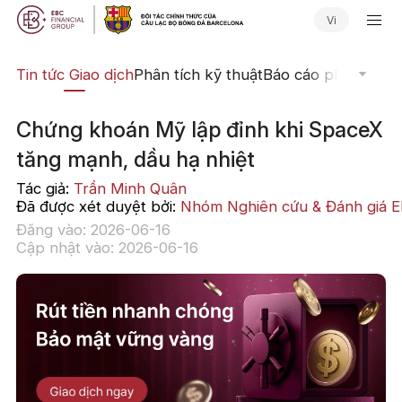
Vi
yến
Tin tức Giao dịch
Phân tích kỹ thuật
Báo cáo phân tích
N
Chứng khoán Mỹ lập đỉnh khi SpaceX
tăng mạnh, dầu hạ nhiệt
Tác giả:
Trần Minh Quân
Đã được xét duyệt bởi:
Nhóm Nghiên cứu & Đánh giá 
Đăng vào: 2026-06-16
Cập nhật vào: 2026-06-16