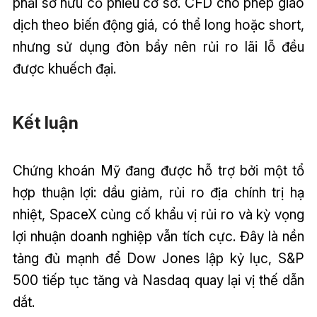
phải sở hữu cổ phiếu cơ sở. CFD cho phép giao
dịch theo biến động giá, có thể long hoặc short,
nhưng sử dụng đòn bẩy nên rủi ro lãi lỗ đều
được khuếch đại.
Kết luận
Chứng khoán Mỹ đang được hỗ trợ bởi một tổ
hợp thuận lợi: dầu giảm, rủi ro địa chính trị hạ
nhiệt, SpaceX củng cố khẩu vị rủi ro và kỳ vọng
lợi nhuận doanh nghiệp vẫn tích cực. Đây là nền
tảng đủ mạnh để Dow Jones lập kỷ lục, S&P
500 tiếp tục tăng và Nasdaq quay lại vị thế dẫn
dắt.