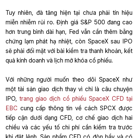
Tuy nhiên, đà tăng hiện tại chưa phải tín hiệu
miễn nhiễm rủi ro. Định giá S&P 500 đang cao
hơn trung bình dài hạn, Fed vẫn cần thêm bằng
chứng lạm phát hạ nhiệt, còn SpaceX sau IPO
sẽ phải đối mặt với bài kiểm tra thanh khoản, kết
quả kinh doanh và lịch mở khóa cổ phiếu.
Với những người muốn theo dõi SpaceX như
một tài sản giao dịch thay vì chỉ là câu chuyện
IPO,
trang giao dịch cổ phiếu SpaceX CFD tại
EBC
cung cấp thông tin về cách SPCX được
tiếp cận dưới dạng CFD, cơ chế giao dịch hai
chiều và các yếu tố chi phí cần kiểm tra trước
khi đặt lệnh. Sản phẩm CFD có đòn bẩy và có