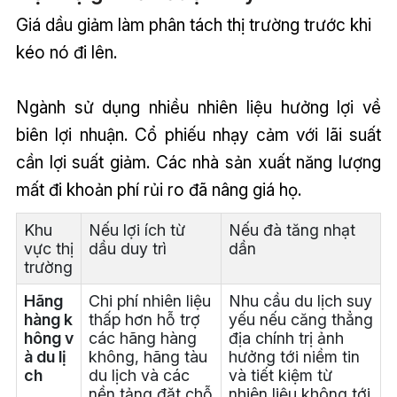
Giá dầu giảm làm phân tách thị trường trước khi
kéo nó đi lên.
Ngành sử dụng nhiều nhiên liệu hưởng lợi về
biên lợi nhuận. Cổ phiếu nhạy cảm với lãi suất
cần lợi suất giảm. Các nhà sản xuất năng lượng
mất đi khoản phí rủi ro đã nâng giá họ.
Khu
Nếu lợi ích từ
Nếu đà tăng nhạt
vực thị
dầu duy trì
dần
trường
Hãng
Chi phí nhiên liệu
Nhu cầu du lịch suy
hàng k
thấp hơn hỗ trợ
yếu nếu căng thẳng
hông v
các hãng hàng
địa chính trị ảnh
à du lị
không, hãng tàu
hưởng tới niềm tin
ch
du lịch và các
và tiết kiệm từ
nền tảng đặt chỗ
nhiên liệu không tới