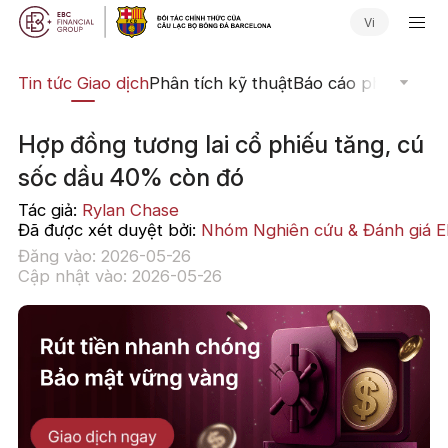
Vi
yến
Tin tức Giao dịch
Phân tích kỹ thuật
Báo cáo phân tích
N
Hợp đồng tương lai cổ phiếu tăng, cú
sốc dầu 40% còn đó
Tác giả:
Rylan Chase
Đã được xét duyệt bởi:
Nhóm Nghiên cứu & Đánh giá 
Đăng vào: 2026-05-26
Cập nhật vào: 2026-05-26