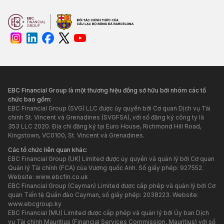
EBC Financial Group là một thương hiệu đồng sở hữu bởi nhóm các tổ
chức bao gồm:
EBC Financial Group (SVG) LLC được ủy quyền bởi Cơ quan Dịch vụ Tài
chính St. Vincent và Grenadines (SVGFSA), với số đăng ký công ty là
353 LLC 2020. Địa chỉ đăng ký tại Euro House, Richmond Hill Road,
Kingstown, VC0100, St. Vincent và Grenadines.
Các tổ chức liên quan khác:
EBC Financial Group (UK) Limited được ủy quyền và quản lý bởi Cơ quan
Quản lý Tài chính (FCA) của Vương quốc Anh. Số giấy phép: 927552.
Website:
www.ebcfin.co.uk
EBC Financial Group (Cayman) Limited được cấp phép và quản lý bởi Cơ
quan Tiền tệ Quần đảo Cayman, số giấy phép: 2038223. Website:
www.ebcgroup.ky
EBC Financial (MU) Limited được cấp phép và quản lý bởi Ủy ban Dịch
vụ Tài chính Mauritius (Financial Services Commission, Mauritius) với số