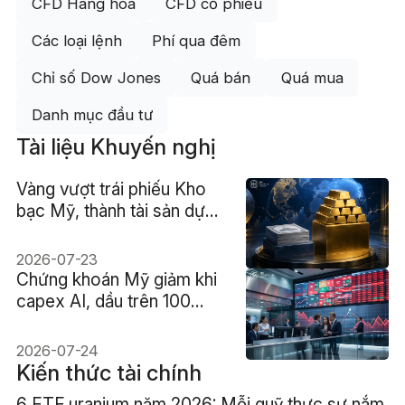
CFD Hàng hóa
CFD cổ phiếu
Các loại lệnh
Phí qua đêm
Chỉ số Dow Jones
Quá bán
Quá mua
Danh mục đầu tư
Tài liệu Khuyến nghị
Vàng vượt trái phiếu Kho
bạc Mỹ, thành tài sản dự
trữ lớn nhất thế giới lần đầu
kể từ 1996
2026-07-23
Chứng khoán Mỹ giảm khi
capex AI, dầu trên 100
USD và lợi suất 4,7% cùng
gây áp lực
2026-07-24
Kiến thức tài chính
6 ETF uranium năm 2026: Mỗi quỹ thực sự nắm