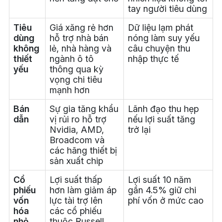
tay người tiêu dùng
Tiêu
Giá xăng rẻ hơn
Dữ liệu lạm phát
dùng
hỗ trợ nhà bán
nóng làm suy yếu
không
lẻ, nhà hàng và
câu chuyện thu
thiết
ngành ô tô
nhập thực tế
yếu
thông qua kỳ
vọng chi tiêu
mạnh hơn
Bán
Sự gia tăng khẩu
Lãnh đạo thu hẹp
dẫn
vị rủi ro hỗ trợ
nếu lợi suất tăng
Nvidia, AMD,
trở lại
Broadcom và
các hãng thiết bị
sản xuất chip
Cổ
Lợi suất thấp
Lợi suất 10 năm
phiếu
hơn làm giảm áp
gần 4.5% giữ chi
vốn
lực tài trợ lên
phí vốn ở mức cao
hóa
các cổ phiếu
nhỏ
thuộc Russell