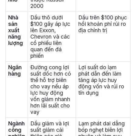
2000
Nhà
Dầu thô dưới
Dầu trên $100 phục
sản
$100 gây áp lực
hồi khoản phí rủi ro
xuất
lên Exxon,
địa chính trị
năng
Chevron và các
lượng
cổ phiếu liên
quan đến đá
phiến
Ngân
Đường cong lợi
Lợi suất do lạm
hàng
suất dốc hơn có
phát dẫn đến làm
thể hỗ trợ biên
tăng áp lực huy
cho vay nếu áp
động vốn và rủi ro
lực huy động
tín dụng
vốn giảm nhanh
hơn lãi suất cho
vay
Ngành
Dầu giảm và lợi
Lạm phát dai dẳng
công
suất giảm cải
bóp nghẹt biên lợi