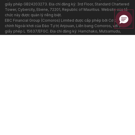
giấy phép GB24203273. Địa chỉ đăng ký: 3rd Floor, Standard Chartered
Tower, Cybercity, Ebene, 72201, Republic of Mauritius. Website của tổ
chức này được quản lý riêng biệt.
EBC Financial Group (Comoros) Limited được cấp phép bởi Cơ quan Tài
chính Ngoài khơi của Đảo Tự trị Anjouan, Liên bang Comoros, với số
giấy phép L 15637/EFGC. Địa chỉ đăng ký: Hamchako, Mutsamudu,
Autonomous Island of Anjouan, Union of Comoros.
EBC Financial Group (Australia) Pty Ltd (ACN: 619 073 237) được ủy
quyền và quản lý bởi Ủy ban Chứng khoán và Đầu tư Úc (ASIC) với số
giấy phép 500991. EBC Financial Group (Australia) Pty Ltd là một đơn vị
liên quan của EBC Financial Group (SVG) LLC, tuy nhiên các đơn vị này
được quản lý độc lập. Các sản phẩm và dịch vụ tài chính được cung cấp
trên trang web này KHÔNG do đơn vị tại Úc cung cấp, và không có
quyền truy đòi pháp lý đối với đơn vị này.
EBC Group (Cyprus) Ltd hỗ trợ dịch vụ thanh toán cho các tổ chức được
cấp phép và quản lý trong hệ thống của EBC Financial Group, được đăng
ký theo Luật Công ty của Cộng hòa Cyprus với số đăng ký HE 449205.
Địa chỉ văn phòng đăng ký: 101 Gladstonos, Trung tâm Kinh doanh
Agathangelou, 3032 Limassol, Cyprus.
Địa chỉ kinh doanh:
Tòa nhà Leadenhall, 122 Leadenhall Street, London,
Vương quốc Anh, EC3V 4AB. Địa chỉ Email :
[email protected]
. Số điện
thoại : +44 20 3376 9662
Các khu vực hạn chế:
EBC không cung cấp bất kỳ dịch vụ nào cho công