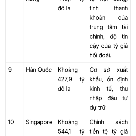
đô la
tính thanh
khoản của
trung tâm tài
chính, độ tin
cậy của tỷ giá
hối đoái.
9
Hàn Quốc
Khoảng
Cơ sở xuất
427,9 tỷ
khẩu, ổn định
đô la
kinh tế, thu
nhập đầu tư
dự trữ
10
Singapore
Khoảng
Chính sách
544,1 tỷ
tiền tệ tỷ giá