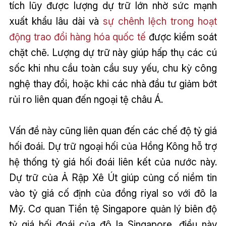
tích lũy được lượng dự trữ lớn nhờ sức mạnh
xuất khẩu lâu dài và
sự chênh lệch trong hoạt
động trao đổi hàng hóa quốc tế
được kiểm soát
chặt chẽ. Lượng dự trữ này giúp hấp thụ các cú
sốc khi nhu cầu toàn cầu suy yếu, chu kỳ công
nghệ thay đổi, hoặc khi các nhà đầu tư giảm bớt
rủi ro liên quan đến ngoại tệ châu Á.
Vấn đề này cũng liên quan đến các chế độ tỷ giá
hối đoái. Dự trữ ngoại hối của Hồng Kông hỗ trợ
hệ thống tỷ giá hối đoái liên kết của nước này.
Dự trữ của Ả Rập Xê Út giúp củng cố niềm tin
vào tỷ giá cố định của đồng riyal so với đô la
Mỹ. Cơ quan Tiền tệ Singapore quản lý biên độ
tỷ giá hối đoái của đô la Singapore, điều này