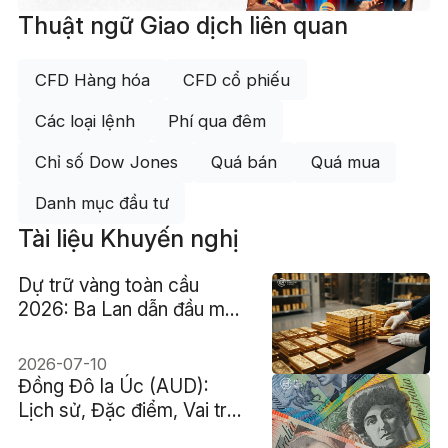
Thuật ngữ Giao dịch liên quan
CFD Hàng hóa
CFD cổ phiếu
Các loại lệnh
Phí qua đêm
Chỉ số Dow Jones
Quá bán
Quá mua
Danh mục đầu tư
Tài liệu Khuyến nghị
Dự trữ vàng toàn cầu
2026: Ba Lan dẫn đầu mua
ròng, Trung Quốc tăng tốc
2026-07-10
Đồng Đô la Úc (AUD):
Lịch sử, Đặc điểm, Vai trò,
Yếu tố tác động