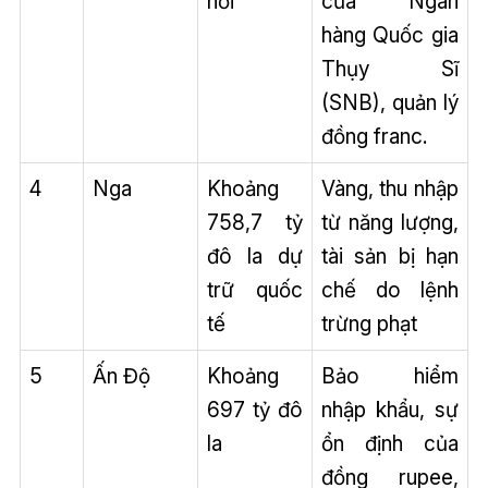
hối
của Ngân
hàng Quốc gia
Thụy Sĩ
(SNB), quản lý
đồng franc.
4
Nga
Khoảng
Vàng, thu nhập
758,7 tỷ
từ năng lượng,
đô la dự
tài sản bị hạn
trữ quốc
chế do lệnh
tế
trừng phạt
5
Ấn Độ
Khoảng
Bảo hiểm
697 tỷ đô
nhập khẩu, sự
la
ổn định của
đồng rupee,