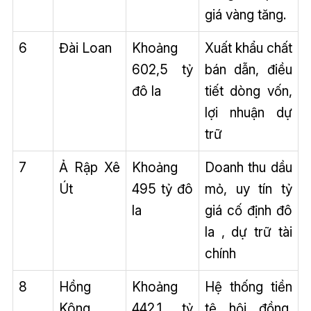
giá vàng tăng.
6
Đài Loan
Khoảng
Xuất khẩu chất
602,5 tỷ
bán dẫn, điều
đô la
tiết dòng vốn,
lợi nhuận dự
trữ
7
Ả Rập Xê
Khoảng
Doanh thu dầu
Út
495 tỷ đô
mỏ, uy tín tỷ
la
giá cố định đô
la , dự trữ tài
chính
8
Hồng
Khoảng
Hệ thống tiền
Kông
442,1 tỷ
tệ hội đồng,