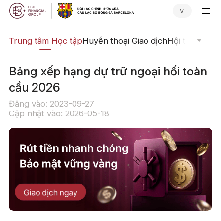
Vi
ịch
Trung tâm Học tập
Huyền thoại Giao dịch
Hội thảo Trực
Bảng xếp hạng dự trữ ngoại hối toàn
cầu 2026
Đăng vào: 2023-09-27
Cập nhật vào: 2026-05-18