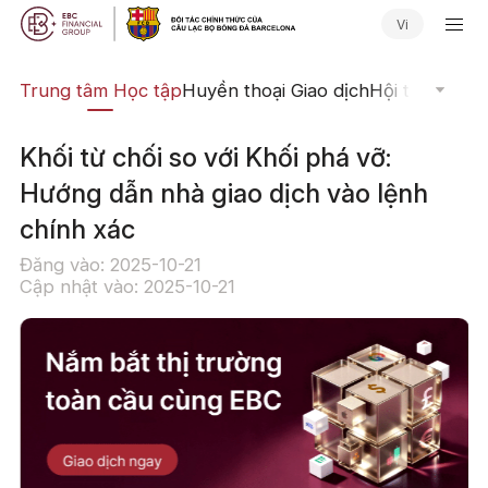
Vi
ịch
Trung tâm Học tập
Huyền thoại Giao dịch
Hội thảo Trực
Khối từ chối so với Khối phá vỡ:
Hướng dẫn nhà giao dịch vào lệnh
chính xác
Đăng vào: 2025-10-21
Cập nhật vào: 2025-10-21