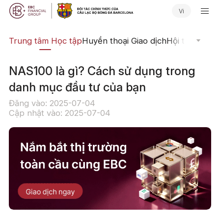
Vi
ịch
Trung tâm Học tập
Huyền thoại Giao dịch
Hội thảo Trực
NAS100 là gì? Cách sử dụng trong
danh mục đầu tư của bạn
Đăng vào: 2025-07-04
Cập nhật vào: 2025-07-04