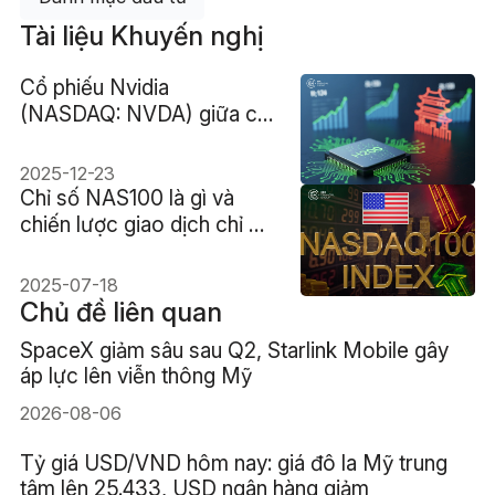
Tài liệu Khuyến nghị
Cổ phiếu Nvidia
(NASDAQ: NVDA) giữa cú
hích chip AI H200 và sức
ép từ Trung Quốc
2025-12-23
Chỉ số NAS100 là gì và
chiến lược giao dịch chỉ số
NASDAQ 100
2025-07-18
Chủ đề liên quan
SpaceX giảm sâu sau Q2, Starlink Mobile gây
áp lực lên viễn thông Mỹ
2026-08-06
Tỷ giá USD/VND hôm nay: giá đô la Mỹ trung
tâm lên 25.433, USD ngân hàng giảm