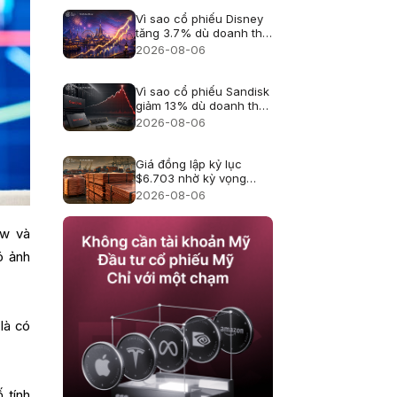
Vì sao cổ phiếu Disney
tăng 3.7% dù doanh thu
hụt kỳ vọng?
2026-08-06
Vì sao cổ phiếu Sandisk
giảm 13% dù doanh thu
kỷ lục?
2026-08-06
Giá đồng lập kỷ lục
$6.703 nhờ kỳ vọng
thuế quan
2026-08-06
ow và
ó ảnh
là có
 tính