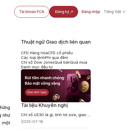
Tài khoản FCA
Đăng ký
Đăng nhập
Tiếng Việt
Thuật ngữ Giao dịch liên quan
CFD Hàng hóa
CFD cổ phiếu
Các loại lệnh
Phí qua đêm
Chỉ số Dow Jones
Quá bán
Quá mua
Danh mục đầu tư
Tài liệu Khuyến nghị
những
Chỉ số US30 là gì, tính lot size, giao dịch, yếu tố tác động
g như
2025-07-18
m một