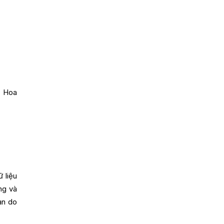
ế Hoa
 liệu
ng và
ản do