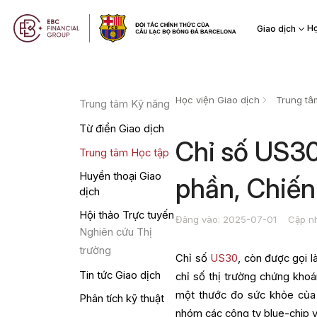
Họ
Giao dịch
Học viện Giao dịch
Trung tâ
Trung tâm Kỹ năng
Từ điển Giao dịch
Chỉ số US30
Trung tâm Học tập
Huyền thoại Giao
phần, Chiến
dịch
Hội thảo Trực tuyến
Đăng vào: 2025-07-01
Cập n
Nghiên cứu Thị
trường
Chỉ số
US30
, còn được gọi l
Tin tức Giao dịch
chỉ số thị trường chứng kho
một thước đo sức khỏe của
Phân tích kỹ thuật
nhóm các công ty blue-chip v