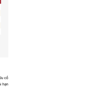
ữu cổ
i hạn