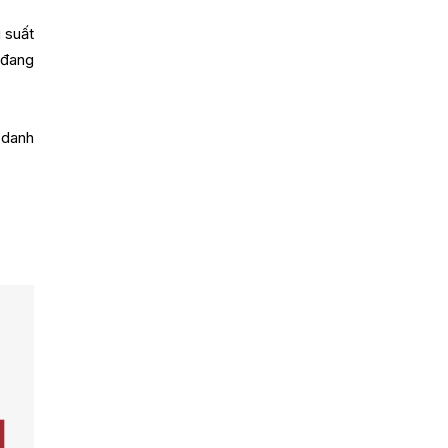
 suất
 đang
 danh