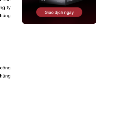
ng ty
những
 công
những