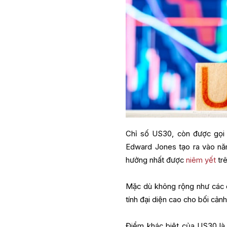
Chỉ số US30, còn được gọi 
Edward Jones tạo ra vào năm
hưởng nhất được
niêm yết
trê
Mặc dù không rộng như các 
tính đại diện cao cho bối cả
Điểm khác biệt của US30 là 