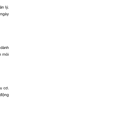
n lý.
 ngày
 dành
n môi
u cơ.
 động