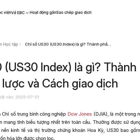
c viện
Hoạt động gần
Sao chép giao dịch
Về EBC
m Học tập
Chỉ số US30 (US30 Index) là gì? Thành phần, Chiến lược và Cách giao dịch
 (US30 Index) là gì? Thành
 lược và Cách giao dịch
hật vào: 2025-07-01
à Chỉ số trung bình công nghiệp
Dow Jones
(DJIA), là một trong 
án mang tính biểu tượng nhất trên toàn cầu. Thường được sử dụn
 nền kinh tế và thị trường chứng khoán Hoa Kỳ, US30 bao gồ
ốn hóa lớn được chọn lọc.