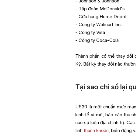
- Johnson & Johnson
- Tập đoàn McDonald's
- Cửa hàng Home Depot
- Công ty Walmart Inc.
- Công ty Visa
- Công ty Coca-Cola
Thành phần có thể thay đổi d
Kỳ. Bất kỳ thay đổi nào thườ
Tại sao chỉ số lại q
US30 là một chuẩn mực mạ
kinh tế vĩ mô, báo cáo thu 
các sự kiện địa chính trị. Cá
tính
thanh khoản
, biến động 