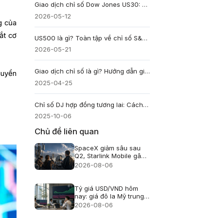
Giao dịch chỉ số Dow Jones US30: Hướng dẫn CFD
2026-05-12
g của
ắt cơ
US500 là gì? Toàn tập về chỉ số S&P 500 chứng khoán Mỹ
2026-05-21
Giao dịch chỉ số là gì? Hướng dẫn giao dịch và phân biệt với giao dịch cổ phiếu
huyển
2025-04-25
Chỉ số DJ hợp đồng tương lai: Cách đầu tư futures Dow Jones
2025-10-06
Chủ đề liên quan
SpaceX giảm sâu sau
Q2, Starlink Mobile gây
áp lực lên viễn thông Mỹ
2026-08-06
Tỷ giá USD/VND hôm
nay: giá đô la Mỹ trung
tâm lên 25.433, USD
2026-08-06
ngân hàng giảm