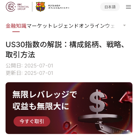
日本語
語集
金融知識
マーケットレジェンド
オンラインウェビナー
グ
US30指数の解説：構成銘柄、戦略、
取引方法
公開日: 2025-07-01
更新日: 2025-07-01