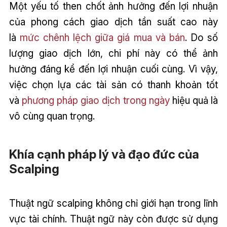
Một yếu tố then chốt ảnh hưởng đến lợi nhuận
của phong cách giao dịch tần suất cao này
là
mức chênh lệch giữa giá mua và bán
. Do số
lượng giao dịch lớn, chi phí này có thể ảnh
hưởng đáng kể đến lợi nhuận cuối cùng. Vì vậy,
việc chọn lựa các tài sản có thanh khoản tốt
và
phương pháp giao dịch trong ngày
hiệu quả là
vô cùng quan trọng.
Khía cạnh pháp lý và đạo đức của
Scalping
Thuật ngữ scalping không chỉ giới hạn trong lĩnh
vực tài chính. Thuật ngữ này còn được sử dụng