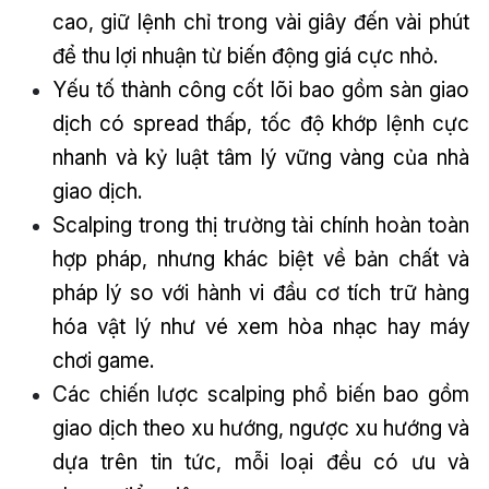
cao, giữ lệnh chỉ trong vài giây đến vài phút
để thu lợi nhuận từ biến động giá cực nhỏ.
Yếu tố thành công cốt lõi bao gồm sàn giao
dịch có spread thấp, tốc độ khớp lệnh cực
nhanh và kỷ luật tâm lý vững vàng của nhà
giao dịch.
Scalping trong thị trường tài chính hoàn toàn
hợp pháp, nhưng khác biệt về bản chất và
pháp lý so với hành vi đầu cơ tích trữ hàng
hóa vật lý như vé xem hòa nhạc hay máy
chơi game.
Các chiến lược scalping phổ biến bao gồm
giao dịch theo xu hướng, ngược xu hướng và
dựa trên tin tức, mỗi loại đều có ưu và