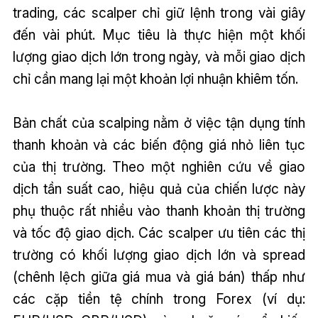
trading, các scalper chỉ giữ lệnh trong vài giây
đến vài phút. Mục tiêu là thực hiện một khối
lượng giao dịch lớn trong ngày, và mỗi giao dịch
chỉ cần mang lại một khoản lợi nhuận khiêm tốn.
Bản chất của scalping nằm ở việc tận dụng tính
thanh khoản và các biến động giá nhỏ liên tục
của thị trường. Theo một nghiên cứu về giao
dịch tần suất cao, hiệu quả của chiến lược này
phụ thuộc rất nhiều vào thanh khoản thị trường
và tốc độ giao dịch. Các scalper ưu tiên các thị
trường có khối lượng giao dịch lớn và spread
(chênh lệch giữa giá mua và giá bán) thấp như
các cặp tiền tệ chính trong Forex (ví dụ: