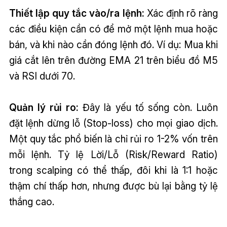
Thiết lập quy tắc vào/ra lệnh:
Xác định rõ ràng
các điều kiện cần có để mở một lệnh mua hoặc
bán, và khi nào cần đóng lệnh đó. Ví dụ: Mua khi
giá cắt lên trên đường EMA 21 trên biểu đồ M5
và RSI dưới 70.
Quản lý rủi ro:
Đây là yếu tố sống còn. Luôn
đặt lệnh dừng lỗ (Stop-loss) cho mọi giao dịch.
Một quy tắc phổ biến là chỉ rủi ro 1-2% vốn trên
mỗi lệnh. Tỷ lệ Lời/Lỗ (Risk/Reward Ratio)
trong scalping có thể thấp, đôi khi là 1:1 hoặc
thậm chí thấp hơn, nhưng được bù lại bằng tỷ lệ
thắng cao.