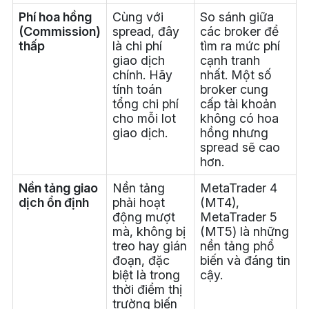
Phí hoa hồng
Cùng với
So sánh giữa
(Commission)
spread, đây
các broker để
thấp
là chi phí
tìm ra mức phí
giao dịch
cạnh tranh
chính. Hãy
nhất. Một số
tính toán
broker cung
tổng chi phí
cấp tài khoản
cho mỗi lot
không có hoa
giao dịch.
hồng nhưng
spread sẽ cao
hơn.
Nền tảng giao
Nền tảng
MetaTrader 4
dịch ổn định
phải hoạt
(MT4),
động mượt
MetaTrader 5
mà, không bị
(MT5) là những
treo hay gián
nền tảng phổ
đoạn, đặc
biến và đáng tin
biệt là trong
cậy.
thời điểm thị
trường biến