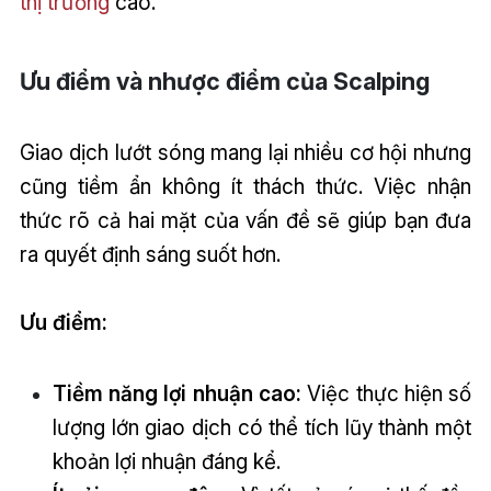
thị trường
cao.
Ưu điểm và nhược điểm của Scalping
Giao dịch lướt sóng mang lại nhiều cơ hội nhưng
cũng tiềm ẩn không ít thách thức. Việc nhận
thức rõ cả hai mặt của vấn đề sẽ giúp bạn đưa
ra quyết định sáng suốt hơn.
Ưu điểm:
Tiềm năng lợi nhuận cao:
Việc thực hiện số
lượng lớn giao dịch có thể tích lũy thành một
khoản lợi nhuận đáng kể.