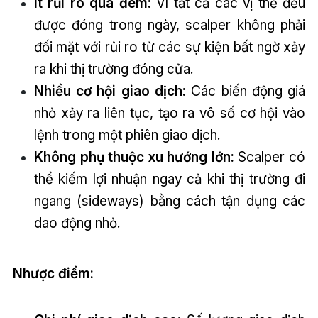
Ít rủi ro qua đêm:
Vì tất cả các vị thế đều
được đóng trong ngày, scalper không phải
đối mặt với rủi ro từ các sự kiện bất ngờ xảy
ra khi thị trường đóng cửa.
Nhiều cơ hội giao dịch:
Các biến động giá
nhỏ xảy ra liên tục, tạo ra vô số cơ hội vào
lệnh trong một phiên giao dịch.
Không phụ thuộc xu hướng lớn:
Scalper có
thể kiếm lợi nhuận ngay cả khi thị trường đi
ngang (sideways) bằng cách tận dụng các
dao động nhỏ.
Nhược điểm: