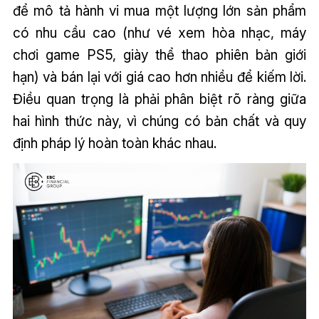
để mô tả hành vi mua một lượng lớn sản phẩm
có nhu cầu cao (như vé xem hòa nhạc, máy
chơi game PS5, giày thể thao phiên bản giới
hạn) và bán lại với giá cao hơn nhiều để kiếm lời.
Điều quan trọng là phải phân biệt rõ ràng giữa
hai hình thức này, vì chúng có bản chất và quy
định pháp lý hoàn toàn khác nhau.