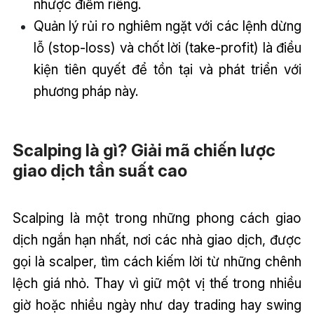
nhược điểm riêng.
Quản lý rủi ro nghiêm ngặt với các lệnh dừng
lỗ (stop-loss) và chốt lời (take-profit) là điều
kiện tiên quyết để tồn tại và phát triển với
phương pháp này.
Scalping là gì? Giải mã chiến lược
giao dịch tần suất cao
Scalping là một trong những phong cách giao
dịch ngắn hạn nhất, nơi các nhà giao dịch, được
gọi là scalper, tìm cách kiếm lời từ những chênh
lệch giá nhỏ. Thay vì giữ một vị thế trong nhiều
giờ hoặc nhiều ngày như day trading hay swing