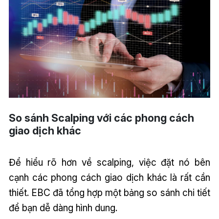
So sánh Scalping với các phong cách
giao dịch khác
Để hiểu rõ hơn về scalping, việc đặt nó bên
cạnh các phong cách giao dịch khác là rất cần
thiết. EBC đã tổng hợp một bảng so sánh chi tiết
để bạn dễ dàng hình dung.