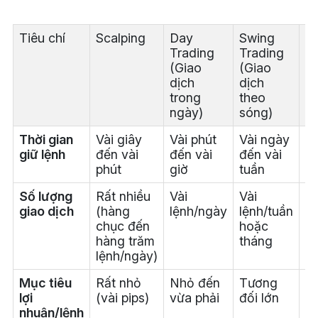
Tiêu chí
Scalping
Day
Swing
Po
Trading
Trading
Tr
(Giao
(Giao
(G
dịch
dịch
dị
trong
theo
th
ngày)
sóng)
Thời gian
Vài giây
Vài phút
Vài ngày
Và
giữ lệnh
đến vài
đến vài
đến vài
đế
phút
giờ
tuần
n
Số lượng
Rất nhiều
Vài
Vài
Rấ
giao dịch
(hàng
lệnh/ngày
lệnh/tuần
lệ
chục đến
hoặc
hàng trăm
tháng
lệnh/ngày)
Mục tiêu
Rất nhỏ
Nhỏ đến
Tương
Rấ
lợi
(vài pips)
vừa phải
đối lớn
nhuận/lệnh