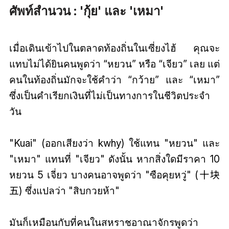
ศัพท์สำนวน : 'กุ้ย' และ 'เหมา'
เมื่อเดินเข้าไปในตลาดท้องถิ่นในเซี่ยงไฮ้ คุณจะ
แทบไม่ได้ยินคนพูดว่า “หยวน” หรือ “เจียว” เลย แต่
คนในท้องถิ่นมักจะใช้คำว่า “กว้าย” และ “เหมา”
ซึ่งเป็นคำเรียกเงินที่ไม่เป็นทางการในชีวิตประจำ
วัน
"Kuai" (ออกเสียงว่า kwhy) ใช้แทน "หยวน" และ
"เหมา" แทนที่ "เจียว" ดังนั้น หากสิ่งใดมีราคา 10
หยวน 5 เจี่ยว บางคนอาจพูดว่า "ซือคุยหวู่" (十块
五) ซึ่งแปลว่า "สิบกวยห้า"
มันก็เหมือนกับที่คนในสหราชอาณาจักรพูดว่า