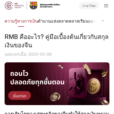
ภาษาไทย
รด
ความรู้ทางการเงิน
ตำนานแห่งตลาด
คลาสเรียนออนไลน์
โฟกัส
RMB คืออะไร? คู่มือเบื้องต้นเกี่ยวกับสกุล
เงินของจีน
เผยแพร่เมื่อ: 2025-05-09
การเติบโตทางเศรษฐกิจของจีนทำให้สกุลเงินหยวน