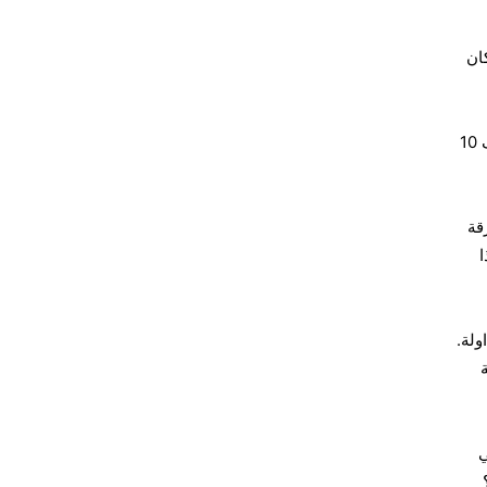
كان
يتم استخدام "Kuai" (تُنطق kwhy) بدلاً من "yuan"، ويحل "mao" محل "jiao". لذا، إذا كان هناك شيء يكلف 10
قة
ا
ولة.
ي