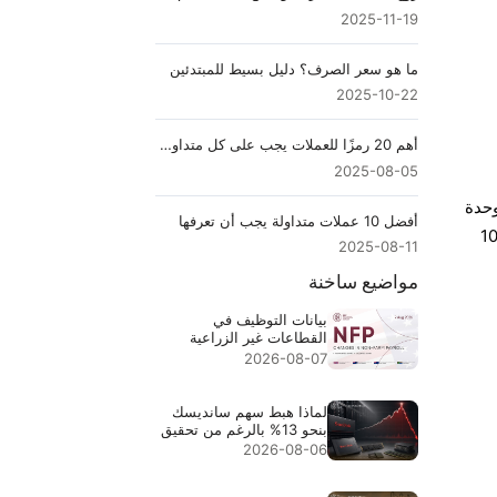
2025-11-19
ما هو سعر الصرف؟ دليل بسيط للمبتدئين
2025-10-22
أهم 20 رمزًا للعملات يجب على كل متداول في سوق الفوركس معرفتها
2025-08-05
وحدة
أفضل 10 عملات متداولة يجب أن تعرفها
ي محادثاتنا اليومية. لذا، عندما يقول أحدهم إن سعر شيء ما 100
2025-08-11
مواضيع ساخنة
بيانات التوظيف في
القطاعات غير الزراعية
لشهر يوليو 2026 - السابق:
2026-08-07
57 ألفًا، المتوقع: 83 ألفًا
لماذا هبط سهم سانديسك
بنحو 13% بالرغم من تحقيق
إيرادات قياسية بقيمة
2026-08-06
$8.97B