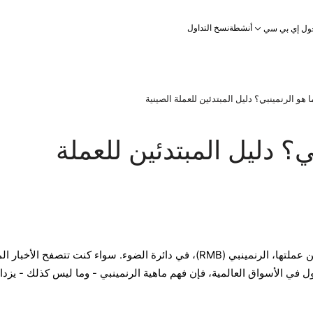
أنشطة
نسخ التداول
ول إي بي سي
ا هو الرنمينبي؟ دليل المبتدئين للعملة الصينية
ي؟ دليل المبتدئين للعملة
لقد وضع الصعود الاقتصادي للصين عملتها، الرنمينبي (RMB)، في دائرة الضوء. سواء كنت تتصفح الأخبا
ول في الأسواق العالمية، فإن فهم ماهية الرنمينبي - وما ليس كذلك - يزدا