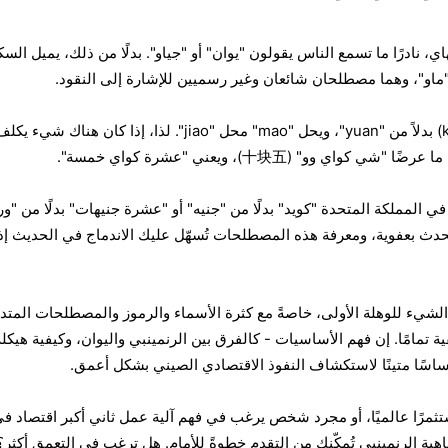
، نادرًا ما تسمع الناس يقولون "يوان" أو "جياو". بدلًا من ذلك، يميل الس
ماو"، وهما مصطلحان شائعان وغير رسميين للإشارة إلى النقود.
ي المملكة المتحدة "كويد" بدلًا من "جنيه" أو "عشرة جنيهات" بدلًا من "ور
تحدث بعفوية، ومعرفة هذه المصطلحات تُسهّل عليك الاندماج في الحديث إذ
لشيء للوهلة الأولى، خاصةً مع كثرة الأسماء والرموز والمصطلحات المتدا
 تمامًا. إن فهم الأساسيات - كالفرق بين الرنمينبي واليوان، وكيفية هيكلة
ساسًا متينًا لاستكشاف النفوذ الاقتصادي الصيني بشكل أعمق.
تثمرًا عالميًا، أو مجرد شخص يرغب في فهم آلية عمل ثاني أكبر اقتصاد ف
ية الرنمينبي تُمكّنك من التقدم خطوةً للأمام. هل ترغب في التعمق أكثر؟