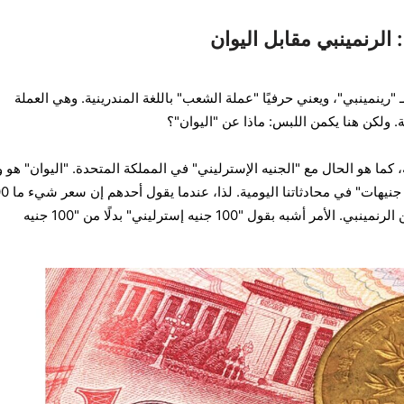
لرنمينبي مقابل اليوان
سيات. RMB اختصار لـ "رينمينبي"، ويعني حرفيًا "عملة الشعب" باللغة المندرينية. وهي العملة
 ولكن هنا يكمن اللبس: ماذا عن "اليوان"؟
، كما هو الحال مع "الجنيه الإسترليني" في المملكة المتحدة. "اليوان" هو 
الحساب، تمامًا كما نقول "عشرة جنيهات" ف
يوان، فهو يشير إلى 100 وحدة من الرنمينبي. الأمر أشبه بقول "100 جنيه إسترليني" بدلًا من "100 جنيه