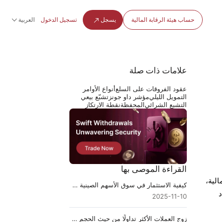
حساب هيئة الرقابة المالية
يسجل
تسجيل الدخول
العربية
علامات ذات صلة
عقود الفروقات على السلع
أنواع الأوامر
التمويل الليلي
مؤشر داو جونز
تشبّع بيعي
التشبع الشرائي
المحفظة
نقطة الارتكاز
القراءة الموصى بها
ر المالية،
كيفية الاستثمار في سوق الأسهم الصينية من الهند
د
2025-11-10
زوج العملات الأكثر تداولًا من حيث الحجم والقيمة: دليل المتداول