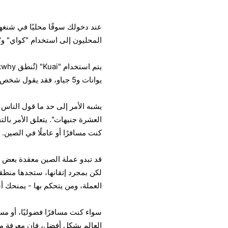
عند دخولك سوقًا محليًا في شنغهاي
المحليون إلى استخدام "كواي" و"
يوانات و5 جياو، فقد يقول شخص ما عرضًا "شي كواي وو" (十块五)، ويعني "عشرة كواي خمسة".
يشبه الأمر إلى حد ما قول الناس ف
العشرة جنيهات". يتعلق الأمر بال
كنت مسافرًا أو عاملًا في الصين.
قد تبدو عملة الصين معقدة بعض ا
لكن بمجرد إتقانها، ستجدها منطقية
العملة، ومن يتحكم بها - يمنحك أ
سواء كنت مسافرًا فضوليًا، أو مس
العالم بشكل أفضل، فإن معرفة ماه