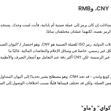
R
ساءلت إن كان يرمز إلى عملة صينية أم يابانية، فأنت لست وحدك. يستخدم 
الرمز نفسه، لكنهما عملتان مختلفتان تمامًا.
للتمييز بينهما، نستخدم رموز العملات الدولية. رمز ISO للعملة الصينية هو CNY، وهو اختصار لـ"ال
 أيضًا استخدام "RMB" بشكل غير رسمي، خاصةً في وسائل الإعلام والنقاشات المالية. غالبًا ما
يُستخدمان بالتبادل في السياقات غير الرسمية، لكن CNY أكثر دقة عند التعامل مع أسعار الصرف والأنظمة
في الأسواق الخارجية - مثل هونغ كونغ ولندن - قد تجد CNH، وهو مصطلح يشير تحديدًا إلى اليوان المتداول
نفس العملة، ولكن قد تختلف قيمتاها قليلًا بسبب اختلافات الوصول إلى ال
كواي" و"ماو"