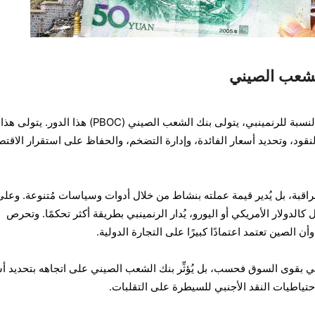
لشعب الصيني
لكل عملة سلطةٌ تقف وراءها، وبالنسبة للرنمينبي، يتولى بنك الشعب الصيني (PBOC) هذا الدور. يتولى هذا
قود، وتحديد أسعار الفائدة، وإدارة التضخم، والحفاظ على استقرار الاقتص
راقبة، بل يُدير قيمة عملته بنشاط من خلال أدوات وسياسات مُتنوعة. وعلى
الدولار الأمريكي أو اليورو، يُدار الرنمينبي بطريقة أكثر تحكمًا. وتحرص
 الصين تعتمد اعتمادًا كبيرًا على التجارة الدولية.
نمينبي بقوى السوق فحسب، بل يُؤثِّر بنك الشعب الصيني على اتجاهه بتحديد أ
ياطيات النقد الأجنبي للسيطرة على التقلبات.