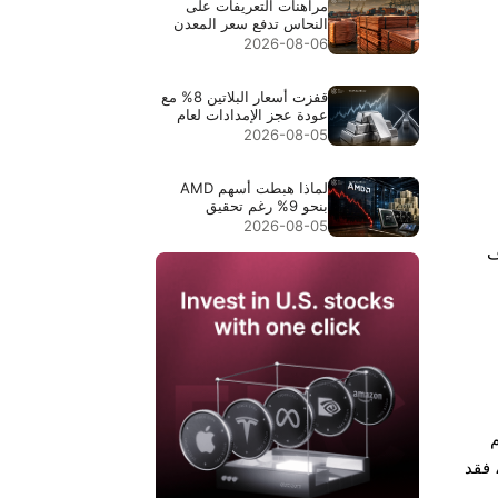
مراهنات التعريفات على
النحاس تدفع سعر المعدن
إلى مستوى قياسي $6.703
2026-08-06
قفزت أسعار البلاتين 8% مع
عودة عجز الإمدادات لعام
2026 إلى دائرة الاهتمام
2026-08-05
لماذا هبطت أسهم AMD
بنحو 9% رغم تحقيق
إيرادات قياسية بقيمة
2026-08-05
$11.5B
ف
م
الآن، فقد