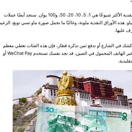
في المعاملات اليومية، الأوراق النقدية الأكثر شيوعًا هي 1، 5، 10، 20، 50، و100 يوان. ستجد أيضًا عملات
نية، عادةً يوان واحد و1 أو 5 جياو. هذه الأوراق النقدية ملونة، وغالبًا ما تحمل صورة ماو تسي تونغ، الزعي
ف عليها.
كشك في الشارع أو تدفع ثمن تذكرة قطار، فإن هذه الفئات تغطي معظم
الحالات. ومع ازدهار المدفوعات عبر الهاتف المحمول في الصين، قد تجد نفسك تستخدم WeChat Pay أو