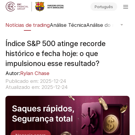
Português
ine
Notícias de trading
Análise Técnica
Análise do mercado
Índice S&P 500 atinge recorde
histórico e fecha hoje: o que
impulsionou esse resultado?
Autor:
Rylan Chase
Publicado em: 2025-12-24
Atualizado em: 2025-12-24